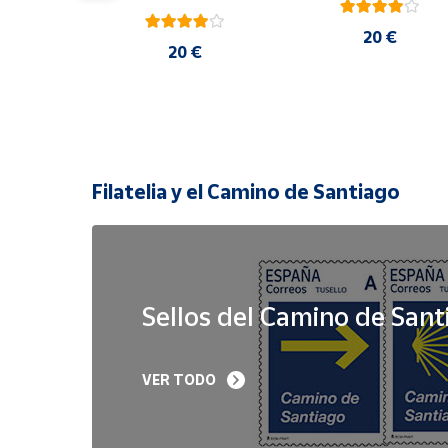
20 €
 €
20 €
Filatelia y el Camino de Santiago
Sellos del Camino de Sant
Sello Iglesia 
Sello Año Jubilar 
VER TODO
prerrománica de 
Lebaniego 2023 I Pa
Priesca. Asturias | Serie 
de 5
Patrimonio Histórico | 
Hoja Bloque