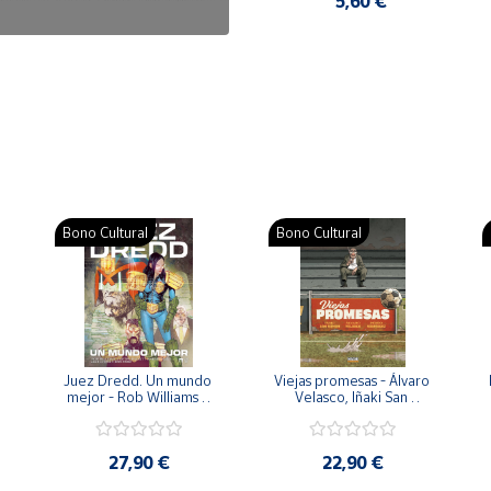
7,50 €
5,60 €
Bono Cultural
Bono Cultural
 
Juez Dredd. Un mundo 
Viejas promesas - Álvaro 
mejor - Rob Williams y 
Velasco, Iñaki San 
Arthur Wyatt
Román y Pedro 
Rodríguez
27,90 €
22,90 €