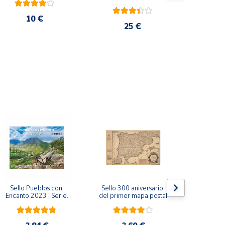
10 €
25 €
Sello Pueblos con 
Sello 300 aniversario 
Sello Mil
Encanto 2023 | Serie 
del primer mapa postal
funda
VIII I Bagergue, Briones, 
Monaste
Pedraza y Ponte 
Salvador d
Maceira | Hoja bloque
(Asturi