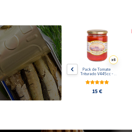
x10
x6
de 
Pack de 10 latas de 
Pack de Tomate 
 
Sardinillas en aceite de 
Triturado V445cc - 
oliva 125 ml
6x400g
31,35 €
15 €