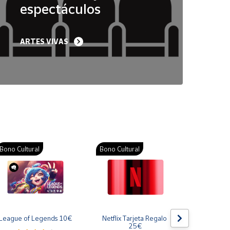
espectáculos
ARTES VIVAS
Bono Cultural
Bono Cultural
Bono Cult
League of Legends 10€
Netflix Tarjeta Regalo 
Gift Card
25€