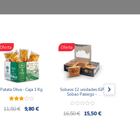
Oferta
Oferta
Oferta
Patata Oliva - Caja 1 Kg
Sobaos 12 unidades IGP 
Miel Mil
Sobao Pasiego - 
Tarro 10
Paquete 1 Kg
Artesana 
11,50 €
9,80 €
16,50 €
15,50 €
12,75 