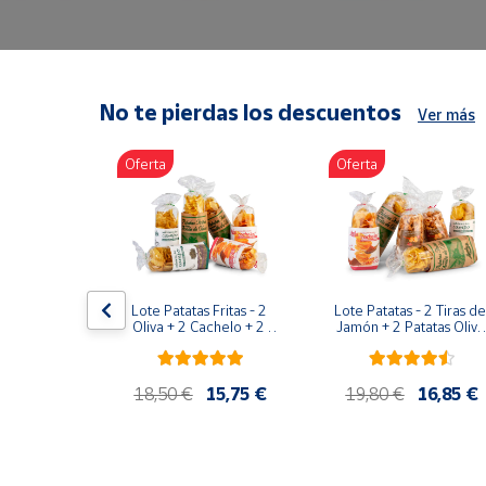
Artesanía
Oficina y
Papelería
Para Canarias,
No te pierdas los descuentos
Ver más
Ceuta y Melilla
Oferta
Oferta
Más
populares
Bono
Cultural
duras ER-
Lote Patatas Fritas - 2 
Lote Patatas - 2 Tiras de 
dral 600g
Nuestros
Oliva + 2 Cachelo + 2 
Jamón + 2 Patatas Oliva 
Hierbas
+ 1 Patatas Cachelo + 1 
vendedores
Patatas Hierbas
Las
10,50 €
18,50 €
15,75 €
19,80 €
16,85 €
novedades
de Correos
Market