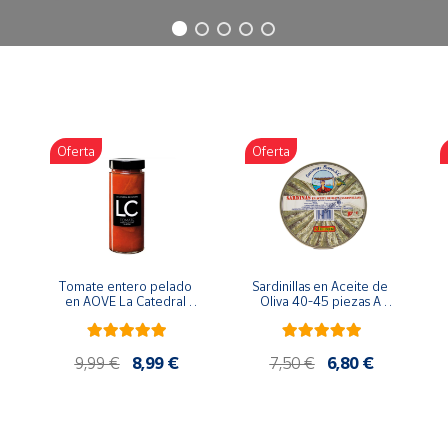
Oferta
Oferta
Tomate entero pelado 
Sardinillas en Aceite de 
en AOVE La Catedral 
Oliva 40-45 piezas A 
ER-630
Churrusquiña
9,99 €
8,99 €
7,50 €
6,80 €