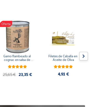
Oferta
Gamo flambeado al 
Filetes de Caballa en 
Pack 
cognac en salsa de 
Aceite de Oliva
compuesto
nueces (865 g)
de co
ela
artes
4,91 €
25,65 €
23,35 €