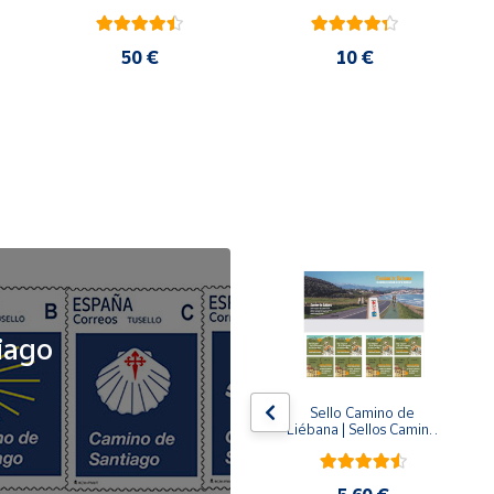
50 €
10 €
NOVEDAD
iago
x5
x5
Tusello Camino de 
Sello Camino de 
ck 
Santiago 2026 | La 
Liébana | Sellos Camino 
Flecha Amarilla | Tarifa 
de Santiago del Norte
A | Pack de 5