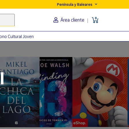
Península y Baleares
0
Área cliente
ono Cultural Joven
orma
l