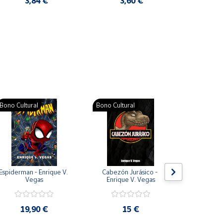
3,84 €
3,60 €
2
Pat
Bono Cultural
Bono Cultural
Bono Cult
Espiderman - Enrique V. 
Cabezón Jurásico - 
Jarripot
Vegas
Enrique V. Vegas
cabezón 
V
19,90 €
15 €
19