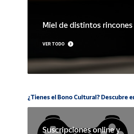
Cuenta
Miel de distintos rincone
Área
cliente
VER TODO
Ubicación
Península
y
Baleares
Canarias,
¿Tienes el Bono Cultural? Descubre e
Ceuta y
Melilla
Suscripciones online y