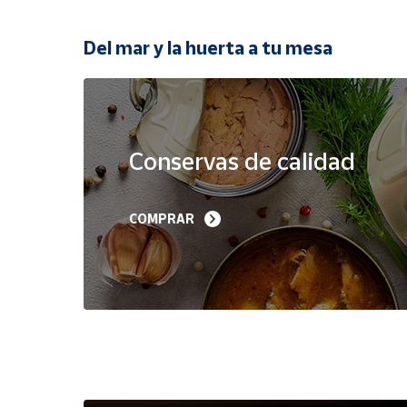
Productos
Solidarios
Del mar y la huerta a tu mesa
Ayuda
Oferta
Centro
de ayuda
Conservas de calidad
Contacto
Filetes de Melva 
Sardinillas en Aceite 
COMPRAR
Canutera de Barbate 
Oliva 40-45 piezas A
Vendedores
525 g
Churrusquiña
35,90 €
7,50 €
6,80 €
Mapa de
vendedores
Hazte
vendedor
Área
vendedor