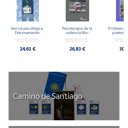
Inercia psicológica. 
Psicoterapia de la 
Profesorado,
Entrenamiento 
violencia filio-
postmode
Emocional para la 
parental. Entre el 
Cambian los
Igualdad de Género.
secreto y la 
cambi
vergüenza.
profes
24,61 €
26,83 €
30,
Camino de Santiago