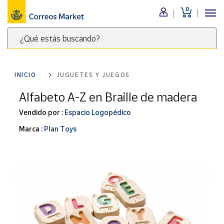
0
Menú
¿Qué estás buscando?
Nuestro
catálogo
Escribe
palabras
INICIO
JUGUETES Y JUEGOS
clave
Alimentación
para
Alfabeto A-Z en Braille de madera
Bebidas
buscar
Ocio y cultura
Vendido por :
Espacio Logopédico
productos
en
Juguetes y
Marca :
Plan Toys
juegos
Correos
Market
Libros y
.
revistas
Merchandising
y regalos
Tienda de
Correos