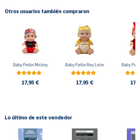
Otros usuarios también compraron
Cuenta
Área
cliente
Ubicación
Baby Pelón Mickey
Baby Pelón Rey León
Baby Peló
Península
y
17,95 €
17,95 €
17,
Baleares
Canarias,
Ceuta y
Melilla
Lo último de este vendedor