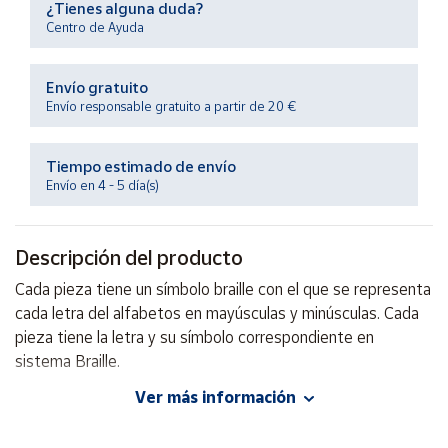
¿Tienes alguna duda?
Productos
Solidarios
Centro de Ayuda
Envío gratuito
Ayuda
Envío responsable gratuito a partir de 20 €
Centro
de ayuda
Tiempo estimado de envío
Envío en 4 - 5 día(s)
Contacto
Descripción del producto
Vendedores
Cada pieza tiene un símbolo braille con el que se representa
cada letra del alfabetos en mayúsculas y minúsculas. Cada
Mapa de
vendedores
pieza tiene la letra y su símbolo correspondiente en
sistema Braille.
Hazte
vendedor
Ver más información
Área
EAN: 8854740056719
vendedor