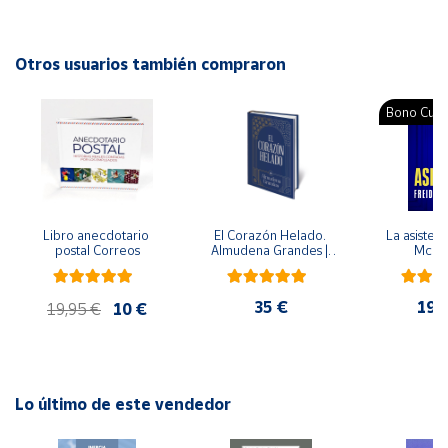
Autor: Joan Rué
Editorial: Narcea
Cuenta
ISBN: 9788427716322
Otros usuarios también compraron
Idioma: Español
Área
Bono Cultu
cliente
Ubicación
Libro anecdotario 
El Corazón Helado. 
La asistent
Península
postal Correos
Almudena Grandes | 
McFa
y
Edición especial de 
Baleares
lujo | Libro con sello y 
matasellos
35 €
19,
Canarias,
19,95 €
10 €
Ceuta y
Melilla
Lo último de este vendedor