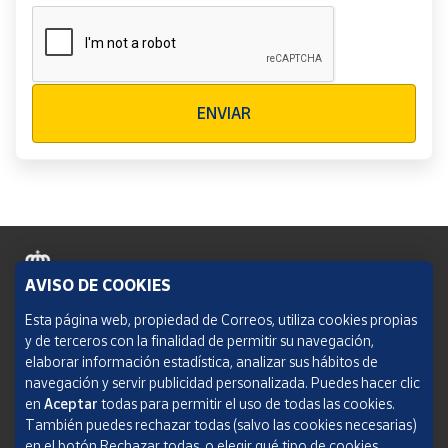
Verificación reCAPTCHA
ENVIAR
AVISO DE COOKIES
Política de cookies
Esta página web, propiedad de Correos, utiliza cookies propias
y de terceros con la finalidad de permitir su navegación,
Aviso legal
elaborar información estadística, analizar sus hábitos de
navegación y servir publicidad personalizada. Puedes hacer clic
Condiciones del servicio
en
Aceptar
todas para permitir el uso de todas las cookies.
También puedes rechazar todas (salvo las cookies necesarias)
Política de Privacidad Web
en el botón Rechazar todas, o elegir qué tipo de cookies