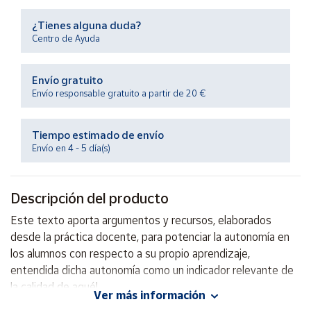
Productos
Solidarios
¿Tienes alguna duda?
Centro de Ayuda
Ayuda
Envío gratuito
Envío responsable gratuito a partir de 20 €
Centro
de ayuda
Tiempo estimado de envío
Contacto
Envío en 4 - 5 día(s)
Vendedores
Descripción del producto
Mapa de
Este texto aporta argumentos y recursos, elaborados
vendedores
desde la práctica docente, para potenciar la autonomía en
Hazte
los alumnos con respecto a su propio aprendizaje,
vendedor
entendida dicha autonomía como un indicador relevante de
la calidad de aquél.
Área
Ver más información
vendedor