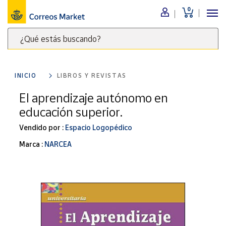
0
Menú
¿Qué estás buscando?
Nuestro
catálogo
Escribe
palabras
INICIO
LIBROS Y REVISTAS
clave
Alimentación
para
El aprendizaje autónomo en
Bebidas
buscar
educación superior.
Ocio y cultura
productos
en
Vendido por :
Espacio Logopédico
Juguetes y
juegos
Correos
Marca :
NARCEA
Market
Libros y
.
revistas
Merchandising
y regalos
Tienda de
Correos