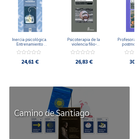
Inercia psicológica. 
Psicoterapia de la 
Profesorado,
Entrenamiento 
violencia filio-
postmode
Emocional para la 
parental. Entre el 
Cambian los
Igualdad de Género.
secreto y la 
cambi
vergüenza.
profes
24,61 €
26,83 €
30,
Camino de Santiago