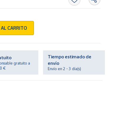
 AL CARRITO
Tiempo estimado de
atuito
envío
onsable gratuito a
20 €
Envío en 2 - 3 día(s)