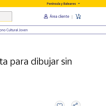
Península y Baleares
0
Área cliente
ono Cultural Joven
a para dibujar sin