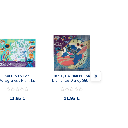
Set Dibujo Con 
Display De Pintura Con 
Pizarra má
Aerografos y Plantillas 
Diamantes Disney Stitch 
Stitch Tinta e
Stitch Más de 3 Años
29x29cm
28 
11,95 €
11,95 €
19,9