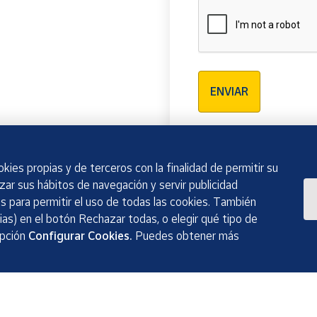
Verificación reCAPTCH
ENVIAR
kies propias y de terceros con la finalidad de permitir su
izar sus hábitos de navegación y servir publicidad
 para permitir el uso de todas las cookies. También
as) en el botón Rechazar todas, o elegir qué tipo de
opción
Configurar Cookies.
Puedes obtener más