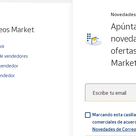
Novedades
Apúnta
eos Market
noveda
rir
oferta
e vendedores
Marke
vendedor
endedor
Escribe tu email
Marcando esta casilla
comerciales de acuer
Novedades de Correo