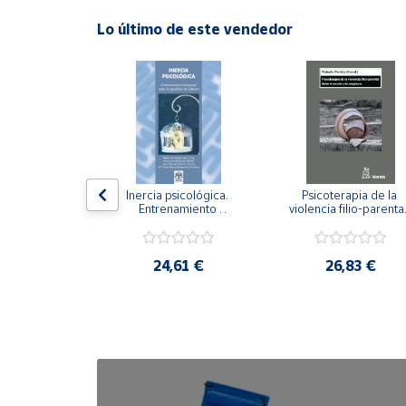
Lo último de este vendedor
Cuenta
Área
cliente
Ubicación
n visual y 
Inercia psicológica. 
Psicoterapia de la 
 Adaptación 
Entrenamiento 
violencia filio-parental.
Península
. Nivel I ESO.
Emocional para la 
Entre el secreto y la 
y
Igualdad de Género.
vergüenza.
Baleares
,21 €
24,61 €
26,83 €
Canarias,
Ceuta y
Melilla