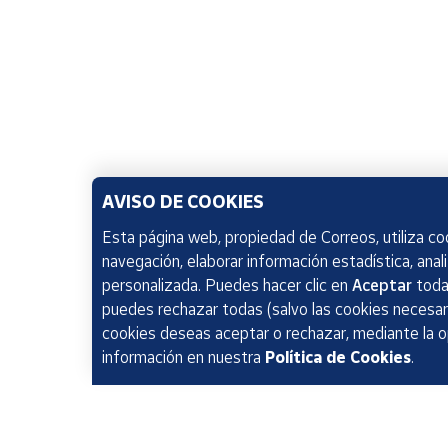
AVISO DE COOKIES
Esta página web, propiedad de Correos, utiliza coo
navegación, elaborar información estadística, anal
personalizada. Puedes hacer clic en
Aceptar
todas
puedes rechazar todas (salvo las cookies necesari
cookies deseas aceptar o rechazar, mediante la 
información en nuestra
Política de Cookies
.