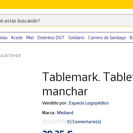
é estás buscando?
Escribe
palabras
clave
idas
Aceite
Miel
Distintivo DGT
Solidario
Camino de Santiago
B
para
buscar
UCATIVOS
productos
en
Tablemark. Tablet
Correos
Market
manchar
.
Vendido por :
Espacio Logopédico
Marca :
Miniland
0 | Comentario(s)