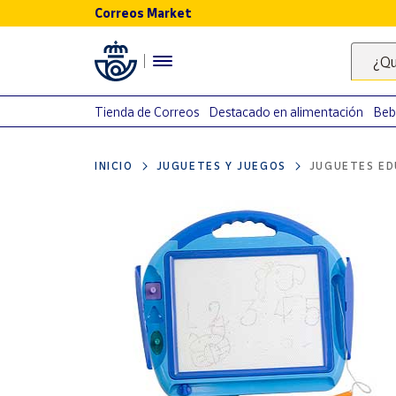
Correos Market
Menú
¿Qu
Nuestro
catálogo
Tienda de Correos
Destacado en alimentación
Beb
Alimentación
INICIO
JUGUETES Y JUEGOS
JUGUETES ED
Bebidas
Ocio y cultura
Juguetes y
juegos
Libros y
revistas
Merchandising
y regalos
Tienda de
Correos