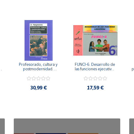
Profesorado, cultura y 
FUNCI-6. Desarrollo de 
 
postmodernidad. 
las funciones ejecutivas. 
p
Cambian los tiempos, 
6º de Primaria.
cambia el profesorado.
30,99 €
17,59 €