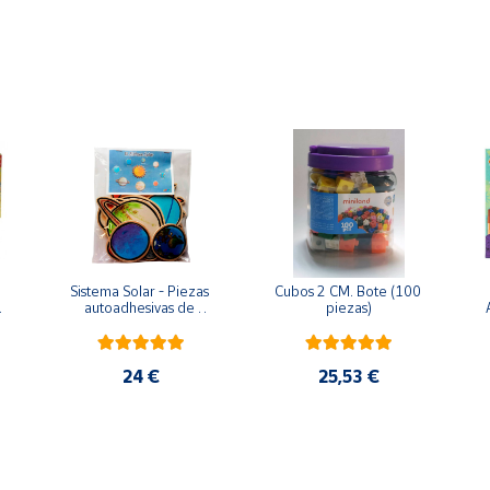
ontiene piezas pequeñas. Peligro de asfixia
Sistema Solar - Piezas 
Cubos 2 CM. Bote (100 
 
autoadhesivas de 
piezas)
madera
24 €
25,53 €