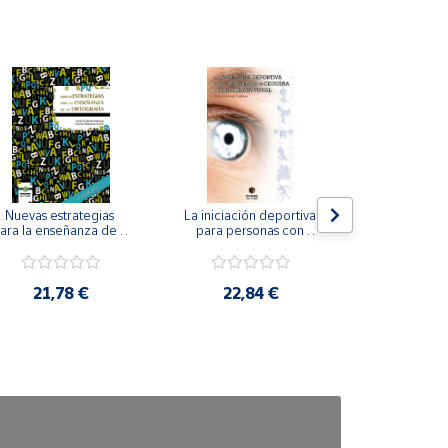
Nuevas estrategias 
La iniciación deportiva 
El método Cl
ara la enseñanza de la 
para personas con 
ortografía.
ceguera y deficiencia 
visual.
18,4
21,78 €
22,84 €