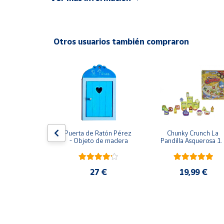
No recomendable para niños menores de 3 años. C
Productos
Solidarios
Contiene cordón que puede provocar asfixia
Otros usuarios también compraron
Ayuda
Centro
de ayuda
Contacto
Vendedores
usical Vtech
Puerta de Ratón Pérez 
Chunky Crunch La 
- Objeto de madera
Pandilla Asquerosa 16
piezas
Mapa de
,95 €
vendedores
27 €
19,99 €
Hazte
vendedor
Área
vendedor