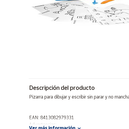
Artesanía
Oficina y
Papelería
Para Canarias,
Ceuta y Melilla
Más
populares
Bono
Cultural
Descripción del producto
Nuestros
vendedores
Pizarra para dibujar y escribir sin parar y no manch
Las
novedades
de Correos
Market
EAN: 8413082979331
Advertencias:
Ver más información