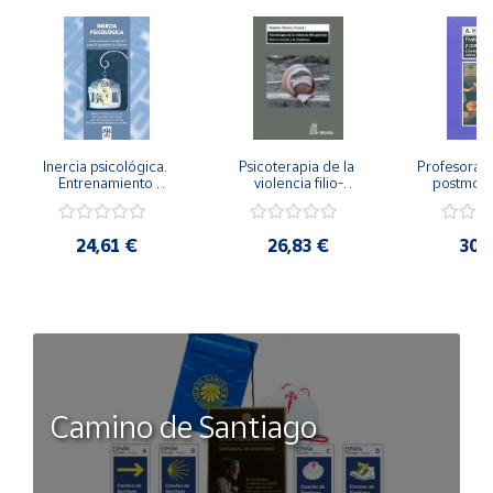
Inercia psicológica. 
Psicoterapia de la 
Profesorado,
Entrenamiento 
violencia filio-
postmode
Emocional para la 
parental. Entre el 
Cambian los
Igualdad de Género.
secreto y la 
cambi
vergüenza.
profes
24,61 €
26,83 €
30,
Camino de Santiago