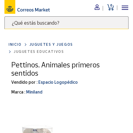
0
Menú
¿Qué estás buscando?
Nuestro
catálogo
Escribe
palabras
INICIO
JUGUETES Y JUEGOS
clave
Alimentación
JUGUETES EDUCATIVOS
para
Bebidas
buscar
Pettinos. Animales primeros
Ocio y cultura
productos
sentidos
en
Juguetes y
juegos
Correos
Vendido por :
Espacio Logopédico
Market
Libros y
Marca :
Miniland
.
revistas
Merchandising
y regalos
Tienda de
Correos