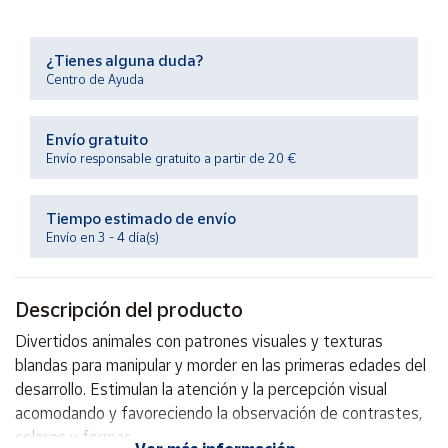
Productos
Solidarios
¿Tienes alguna duda?
Centro de Ayuda
Ayuda
Envío gratuito
Centro
Envío responsable gratuito a partir de 20 €
de ayuda
Contacto
Tiempo estimado de envío
Envío en 3 - 4 día(s)
Vendedores
Descripción del producto
Mapa de
vendedores
Divertidos animales con patrones visuales y texturas
Hazte
blandas para manipular y morder en las primeras edades del
vendedor
desarrollo. Estimulan la atención y la percepción visual
acomodando y favoreciendo la observación de contrastes,
Área
vendedor
colores y formas.