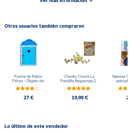
Ver más información
Cuenta
EAN: 8413082973100
Otros usuarios también compraron
Área
cliente
Ubicación
Península
y
Puerta de Ratón 
Chunky Crunch La 
Sistema Sola
Baleares
Pérez - Objeto de 
Pandilla Asquerosa 16 
autoadhes
madera
piezas
mad
Canarias,
Ceuta y
27 €
19,99 €
24
Melilla
Lo último de este vendedor