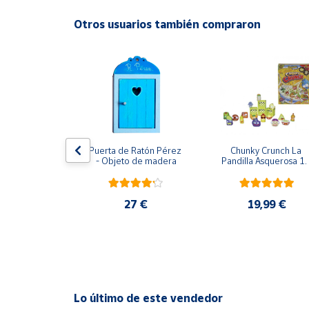
Productos
Solidarios
Otros usuarios también compraron
Ayuda
Centro
de ayuda
Contacto
usical Vtech
Puerta de Ratón Pérez 
Chunky Crunch La 
- Objeto de madera
Pandilla Asquerosa 16
piezas
Vendedores
,95 €
27 €
19,99 €
Mapa de
vendedores
Hazte
vendedor
Área
Lo último de este vendedor
vendedor