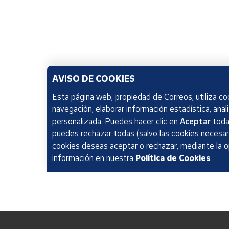
AVISO DE COOKIES
Esta página web, propiedad de Correos, utiliza coo
navegación, elaborar información estadística, anal
personalizada. Puedes hacer clic en
Aceptar
todas
puedes rechazar todas (salvo las cookies necesari
cookies deseas aceptar o rechazar, mediante la 
información en nuestra
Política de Cookies
.