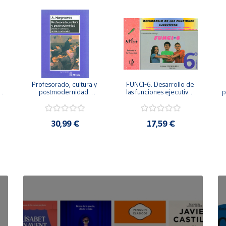
Profesorado, cultura y 
FUNCI-6. Desarrollo de 
 
postmodernidad. 
las funciones ejecutivas. 
p
Cambian los tiempos, 
6º de Primaria.
cambia el profesorado.
30,99 €
17,59 €