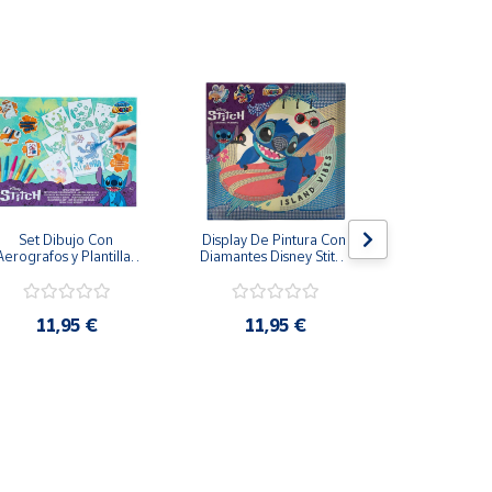
Set Dibujo Con 
Display De Pintura Con 
Pizarra má
Aerografos y Plantillas 
Diamantes Disney Stitch 
Stitch Tinta e
Stitch Más de 3 Años
29x29cm
28 
11,95 €
11,95 €
19,9