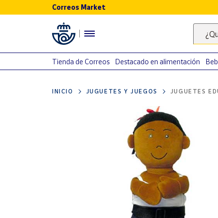
Correos Market
Menú
¿Qu
Nuestro
catálogo
Tienda de Correos
Destacado en alimentación
Beb
Alimentación
INICIO
JUGUETES Y JUEGOS
JUGUETES ED
Bebidas
Ocio y cultura
Juguetes y
juegos
Libros y
revistas
Merchandising
y regalos
Tienda de
Correos