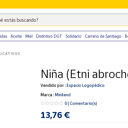
é estás buscando?
Escribe
palabras
clave
idas
Aceite
Miel
Distintivo DGT
Solidario
Camino de Santiago
B
para
buscar
UCATIVOS
productos
en
Niña (Etni abroch
Correos
Market
.
Vendido por :
Espacio Logopédico
Marca :
Miniland
0 | Comentario(s)
13,76 €