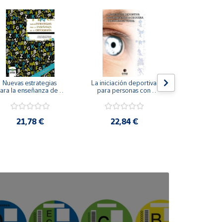
Nuevas estrategias 
La iniciación deportiva 
El método Cl
ara la enseñanza de la 
para personas con 
ortografía.
ceguera y deficiencia 
visual.
18,4
21,78 €
22,84 €