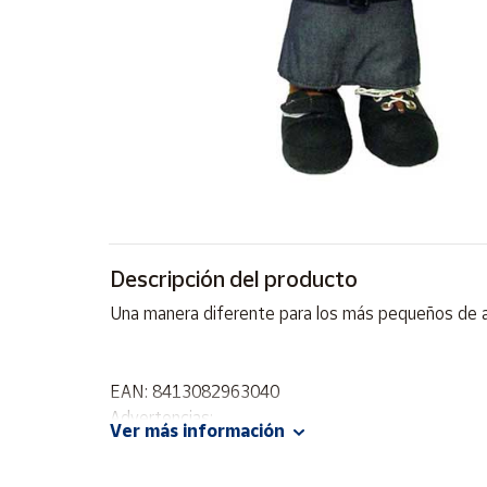
Artesanía
Oficina y
Papelería
Para Canarias,
Ceuta y Melilla
Más
populares
Bono
Descripción del producto
Cultural
Una manera diferente para los más pequeños de ad
Nuestros
vendedores
Las
EAN: 8413082963040
novedades
Advertencias:
de Correos
Ver más información
Market
No recomendable para niños menores de 3 años. C