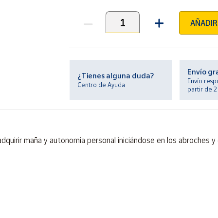
AÑADIR
Unidades
Envío gr
¿Tienes alguna duda?
Envío resp
Centro de Ayuda
partir de 
quirir maña y autonomía personal iniciándose en los abroches y
ontiene piezas pequeñas. Peligro de asfixia