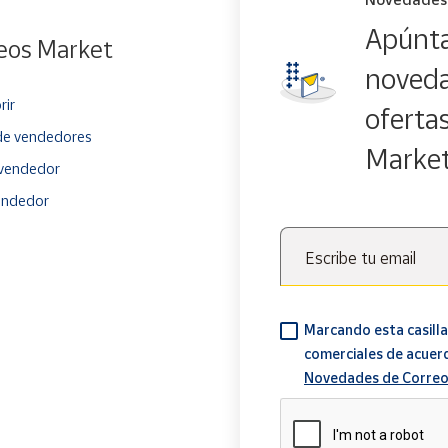
Apúnta
eos Market
noveda
rir
oferta
e vendedores
Marke
vendedor
endedor
Escribe tu email
Marcando esta casilla
comerciales de acuer
Novedades de Correo