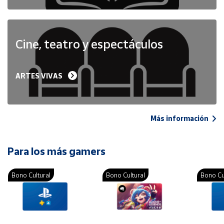
Cine, teatro y espectáculos
ARTES VIVAS
Más información
Para los más gamers
Bono Cultural
Bono Cultural
Bono Cu