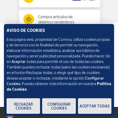
Compra artículos de
distintos vendedores
AVISO DE COOKIES
Esta página web, propiedad de Correos, utiliza cookies propias
Información y ayuda
y de terceros con la finalidad de permitir su navegación,
elaborar información estadística, analizar sus hábitos de
navegación y servir publicidad personalizada. Puedes hacer clic
Correos Market
en
Aceptar
todas para permitir el uso de todas las cookies.
También puedes rechazar todas (salvo las cookies necesarias)
en el botón Rechazar todas, o elegir qué tipo de cookies
deseas aceptar o rechazar, mediante la opción
Configurar
Cookies.
Puedes obtener más información en nuestra
Política
de Cookies
.
RECHAZAR
CONFIGURAR
ACEPTAR TODAS
COOKIES
COOKIES