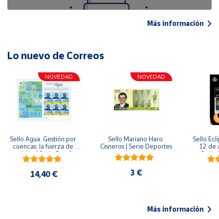
Más información
Lo nuevo de Correos
NOVEDAD
NOVEDAD
Sello Agua. Gestión por 
Sello Mariano Haro 
Sello Ecl
cuencas: la fuerza de 
Cisneros | Serie Deportes
12 de 
una idea.| Serie España 
Serie C
ES| Pliego Premium
3 €
14,40 €
Más información