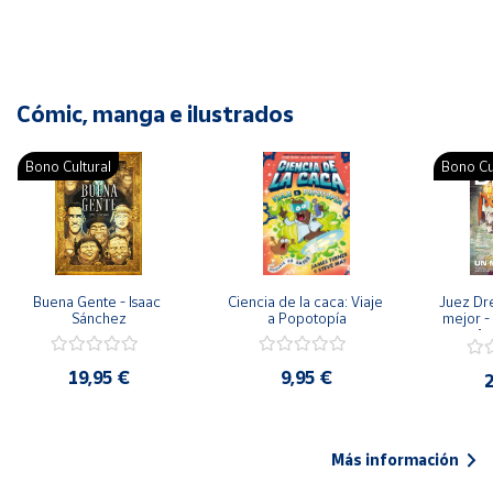
Cómic, manga e ilustrados
Bono Cultural
Bono Cu
Buena Gente - Isaac 
Ciencia de la caca: Viaje 
Juez Dr
Sánchez
a Popotopía
mejor - 
Ar
19,95 €
9,95 €
2
Más información