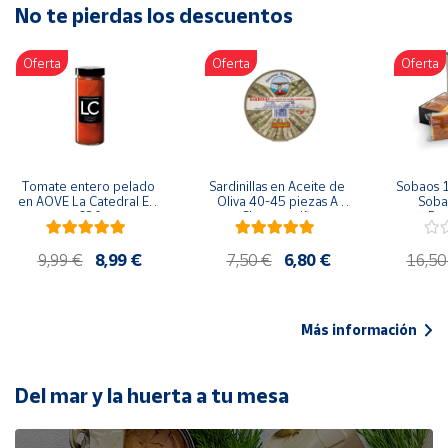
No te pierdas los descuentos
Artesanía
Oficina y
Oferta
Oferta
Oferta
Papelería
Para Canarias,
Ceuta y Melilla
Más
Tomate entero pelado 
Sardinillas en Aceite de 
Sobaos 1
populares
en AOVE La Catedral ER-
Oliva 40-45 piezas A 
Sobao
630
Churrusquiña
Paq
Bono
9,99 €
8,99 €
7,50 €
6,80 €
16,50
Cultural
Nuestros
vendedores
Más información
Las
novedades
de Correos
Del mar y la huerta a tu mesa
Market