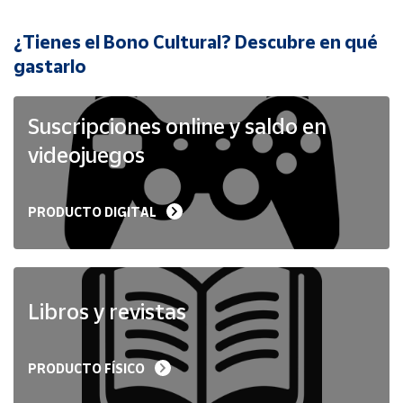
¿Tienes el Bono Cultural? Descubre en qué
Cuenta
gastarlo
Área
cliente
Suscripciones online y saldo en
videojuegos
Ubicación
PRODUCTO DIGITAL
Península
y
Baleares
Canarias,
Ceuta y
Libros y revistas
Melilla
PRODUCTO FÍSICO