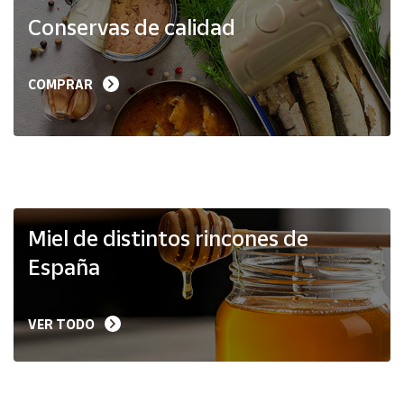
Productos
Conservas de calidad
Solidarios
Ayuda
COMPRAR
Centro
de ayuda
Contacto
Vendedores
Miel de distintos rincones de
España
Mapa de
vendedores
VER TODO
Hazte
vendedor
Área
vendedor