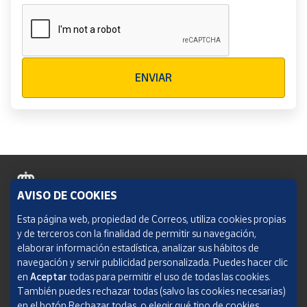
Verificación reCAPTCHA
ENVIAR
AVISO DE COOKIES
Política de cookies
Esta página web, propiedad de Correos, utiliza cookies propias
y de terceros con la finalidad de permitir su navegación,
Aviso legal
elaborar información estadística, analizar sus hábitos de
navegación y servir publicidad personalizada. Puedes hacer clic
Condiciones del servicio
en
Aceptar
todas para permitir el uso de todas las cookies.
También puedes rechazar todas (salvo las cookies necesarias)
Política de Privacidad Web
en el botón Rechazar todas, o elegir qué tipo de cookies