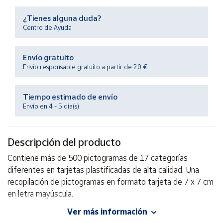
Productos
Solidarios
¿Tienes alguna duda?
Centro de Ayuda
Ayuda
Envío gratuito
Envío responsable gratuito a partir de 20 €
Centro
de ayuda
Tiempo estimado de envío
Contacto
Envío en 4 - 5 día(s)
Vendedores
Descripción del producto
Mapa de
Contiene más de 500 pictogramas de 17 categorías
vendedores
diferentes en tarjetas plastificadas de alta calidad. Una
Hazte
recopilación de pictogramas en formato tarjeta de 7 x 7 cm
vendedor
en letra mayúscula.
Área
Ver más información
vendedor