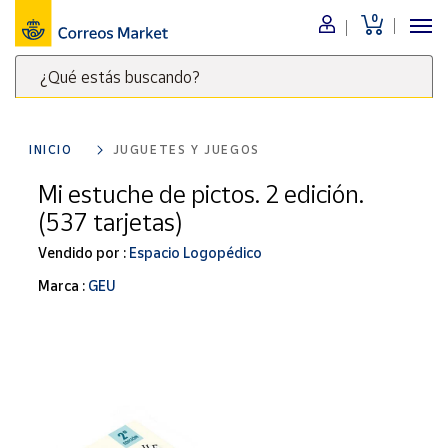
0
Menú
¿Qué estás buscando?
Nuestro
catálogo
Escribe
palabras
INICIO
JUGUETES Y JUEGOS
clave
Alimentación
para
Mi estuche de pictos. 2 edición.
Bebidas
buscar
(537 tarjetas)
Ocio y cultura
productos
en
Vendido por :
Espacio Logopédico
Juguetes y
juegos
Correos
Marca :
GEU
Market
Libros y
.
revistas
Merchandising
y regalos
Tienda de
Correos