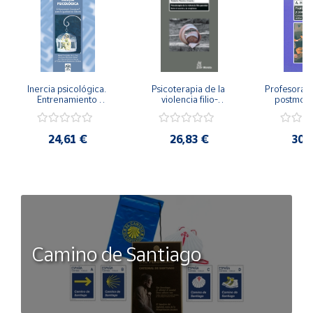
Inercia psicológica. 
Psicoterapia de la 
Profesorado,
Entrenamiento 
violencia filio-
postmode
Emocional para la 
parental. Entre el 
Cambian los
Igualdad de Género.
secreto y la 
cambi
vergüenza.
profes
24,61 €
26,83 €
30,
Camino de Santiago