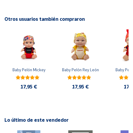
EAN: 8436548134921
Advertencias:
Cuenta
No recomendable para niños menores de 3 años. Contiene
Otros usuarios también compraron
piezas pequeñas. Peligro de asfixia
Área
cliente
Ubicación
Baby Pelón Mickey
Baby Pelón Rey León
Baby Peló
Península
y
Baleares
17,95 €
17,95 €
17,
Canarias,
Ceuta y
Melilla
Lo último de este vendedor