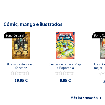
Cómic, manga e ilustrados
Bono Cultural
Bono Cu
Buena Gente - Isaac 
Ciencia de la caca: Viaje 
Juez Dr
Sánchez
a Popotopía
mejor - 
Ar
19,95 €
9,95 €
2
Más información