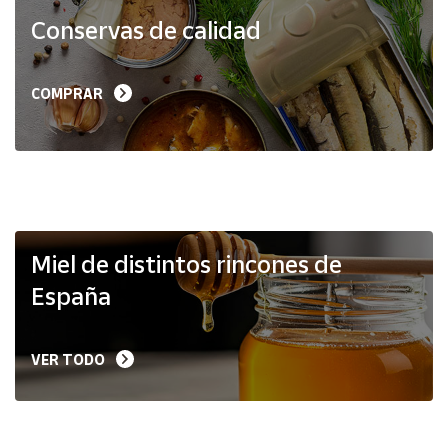
Productos
Conservas de calidad
Solidarios
Ayuda
COMPRAR
Centro
de ayuda
Contacto
Vendedores
Miel de distintos rincones de
España
Mapa de
vendedores
VER TODO
Hazte
vendedor
Área
vendedor