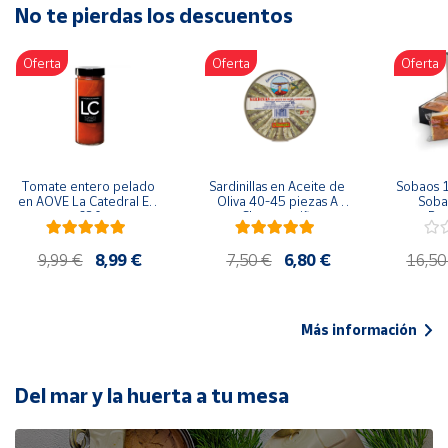
No te pierdas los descuentos
Artesanía
Oficina y
Oferta
Oferta
Oferta
Papelería
Para Canarias,
Ceuta y Melilla
Más
Tomate entero pelado 
Sardinillas en Aceite de 
Sobaos 1
populares
en AOVE La Catedral ER-
Oliva 40-45 piezas A 
Sobao
630
Churrusquiña
Paq
Bono
9,99 €
8,99 €
7,50 €
6,80 €
16,50
Cultural
Nuestros
vendedores
Más información
Las
novedades
de Correos
Del mar y la huerta a tu mesa
Market