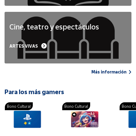
Cine, teatro y espectáculos
ARTES VIVAS
Más información
Para los más gamers
Bono Cultural
Bono Cultural
Bono Cu