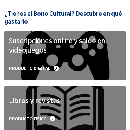
¿Tienes el Bono Cultural? Descubre en qué
Cuenta
gastarlo
Área
cliente
Suscripciones online y saldo en
videojuegos
Ubicación
PRODUCTO DIGITAL
Península
y
Baleares
Canarias,
Ceuta y
Libros y revistas
Melilla
PRODUCTO FÍSICO