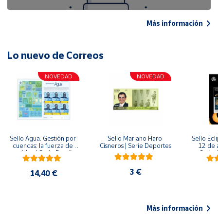
Más información
Lo nuevo de Correos
NOVEDAD
NOVEDAD
Sello Agua. Gestión por 
Sello Mariano Haro 
Sello Ecl
cuencas: la fuerza de 
Cisneros | Serie Deportes
12 de 
una idea.| Serie España 
Serie C
ES| Pliego Premium
3 €
14,40 €
Más información