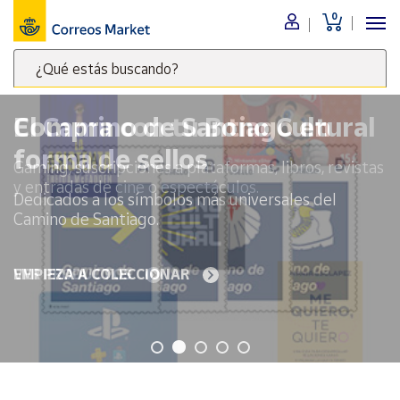
0
Menú
¿Qué estás buscando?
Nuestro
catálogo
Escribe
palabras
El Camino de Santiago en
clave
Alimentación
forma de sellos
para
Bebidas
buscar
Dedicados a los símbolos más universales del
Ocio y cultura
productos
Camino de Santiago.
en
Juguetes y
juegos
Correos
Market
EMPIEZA A COLECCIONAR
Libros y
.
revistas
Merchandising
y regalos
Tienda de
Correos