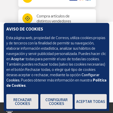
Compra artículos de
distintos vendedores
AVISO DE COOKIES
Esta página web, propiedad de Correos, utiliza cookies propias
Información y ayuda
y de terceros con la finalidad de permitir su navegación,
elaborar información estadística, analizar sus hábitos de
navegación y servir publicidad personalizada. Puedes hacer clic
Correos Market
en
Aceptar
todas para permitir el uso de todas las cookies.
También puedes rechazar todas (salvo las cookies necesarias)
en el botón Rechazar todas, o elegir qué tipo de cookies
deseas aceptar o rechazar, mediante la opción
Configurar
Cookies.
Puedes obtener más información en nuestra
Política
de Cookies
.
RECHAZAR
CONFIGURAR
ACEPTAR TODAS
COOKIES
COOKIES