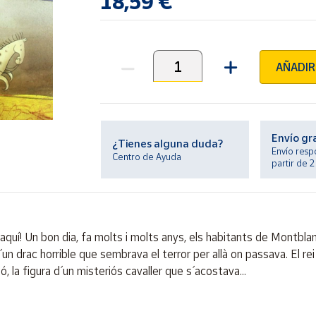
18,59 €
AÑADIR
Unidades
Envío gr
¿Tienes alguna duda?
Envío resp
Centro de Ayuda
partir de 
 és aquí! Un bon dia, fa molts i molts anys, els habitants de Montb
´ un drac horrible que sembrava el terror per allà on passava. El r
, la figura d´ un misteriós cavaller que s´ acostava...