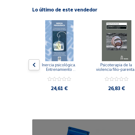
Lo último de este vendedor
Cuenta
Área
cliente
Ubicación
n visual y 
Inercia psicológica. 
Psicoterapia de la 
 Adaptación 
Entrenamiento 
violencia filio-parental.
Península
. Nivel I ESO.
Emocional para la 
Entre el secreto y la 
y
Igualdad de Género.
vergüenza.
Baleares
,21 €
24,61 €
26,83 €
Canarias,
Ceuta y
Melilla