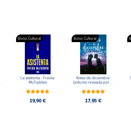
Bono Cultural
Bono Cultural
B
La asistenta - Freida 
Antes de diciembre 
McFadden
(edición revisada por la 
o 
autora) - Joana Marcús
19,90 €
17,95 €