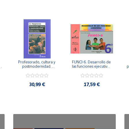
Profesorado, cultura y 
FUNCI-6. Desarrollo de 
 
postmodernidad. 
las funciones ejecutivas. 
p
Cambian los tiempos, 
6º de Primaria.
cambia el profesorado.
30,99 €
17,59 €