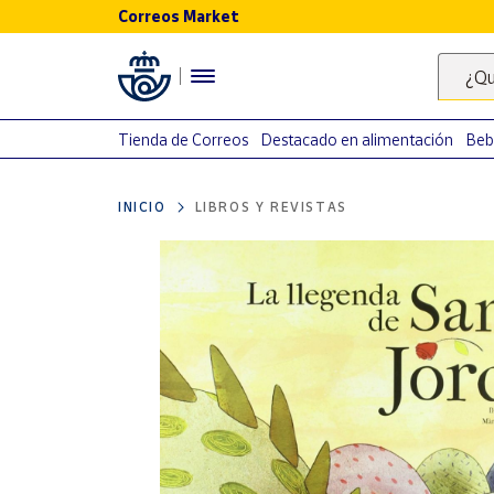
Correos Market
Menú
¿Qu
Nuestro
catálogo
Tienda de Correos
Destacado en alimentación
Beb
Alimentación
INICIO
LIBROS Y REVISTAS
Bebidas
Ocio y cultura
Juguetes y
juegos
Libros y
revistas
Merchandising
y regalos
Tienda de
Correos