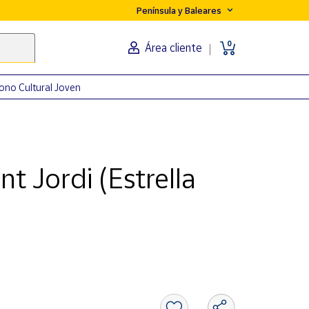
Península y Baleares
0
Área cliente
ono Cultural Joven
t Jordi (Estrella