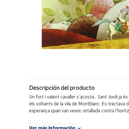
Artesanía
Oficina y
Papelería
Para Canarias,
Ceuta y Melilla
Más
populares
Bono
Cultural
Descripción del producto
Nuestros
vendedores
Un fort i valent cavaller s´ acosta... Sant Jordi ja
Las
els voltants de la vila de Montblanc. Es tractava d
novedades
esperança quan van veure, retallada contra l´ horitzó
de Correos
Market
Autor: Màriam Ben-Àrab
Ver más información