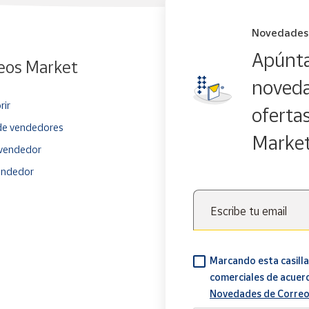
Novedades
Apúnta
eos Market
noveda
rir
oferta
e vendedores
Marke
vendedor
endedor
Escribe tu email
Marcando esta casilla
comerciales de acuer
Novedades de Correo