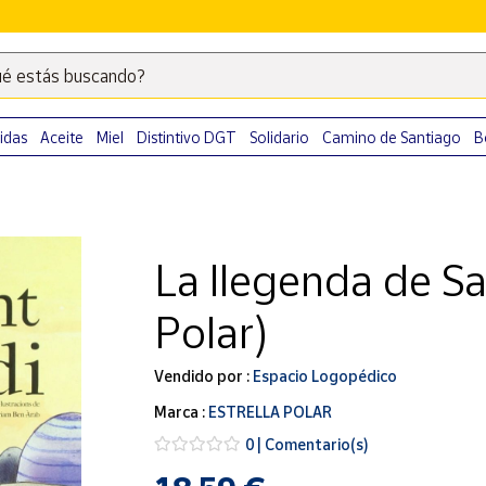
é estás buscando?
Escribe
palabras
clave
idas
Aceite
Miel
Distintivo DGT
Solidario
Camino de Santiago
B
para
buscar
productos
en
La llegenda de San
Correos
Market
Polar)
.
Vendido por :
Espacio Logopédico
Marca :
ESTRELLA POLAR
0 | Comentario(s)