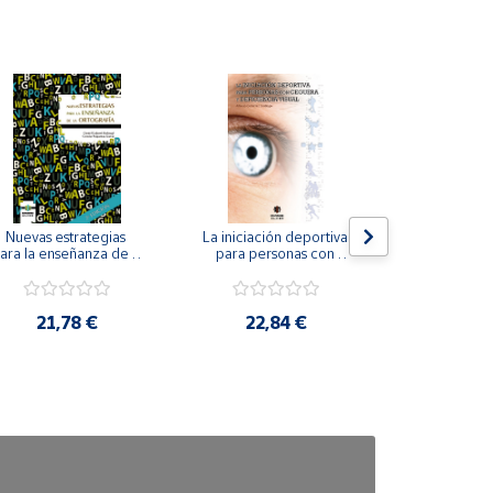
Nuevas estrategias 
La iniciación deportiva 
El método Cl
ara la enseñanza de la 
para personas con 
ortografía.
ceguera y deficiencia 
visual.
18,4
21,78 €
22,84 €