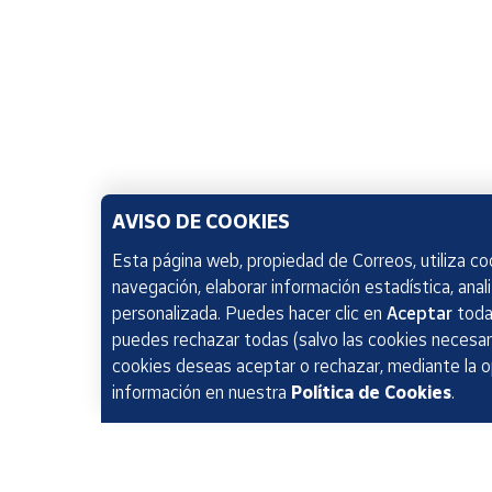
AVISO DE COOKIES
Esta página web, propiedad de Correos, utiliza coo
navegación, elaborar información estadística, anal
personalizada. Puedes hacer clic en
Aceptar
todas
puedes rechazar todas (salvo las cookies necesari
cookies deseas aceptar o rechazar, mediante la 
información en nuestra
Política de Cookies
.