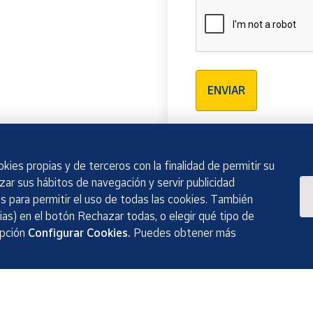
Verificación reCAPTCH
ENVIAR
kies propias y de terceros con la finalidad de permitir su
izar sus hábitos de navegación y servir publicidad
 para permitir el uso de todas las cookies. También
as) en el botón Rechazar todas, o elegir qué tipo de
opción
Configurar Cookies.
Puedes obtener más