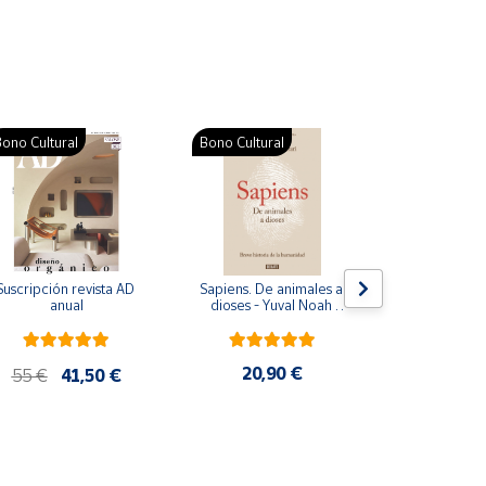
ono Cultural
Bono Cultural
Suscripción revista AD 
Sapiens. De animales a 
Colección d
anual
dioses - Yuval Noah 
para bebés. S
Harari
de cartón
20,90 €
28
55 €
41,50 €