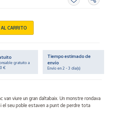
 AL CARRITO
Tiempo estimado de
atuito
envío
onsable gratuito a
20 €
Envío en 2 - 3 día(s)
lanc van viure un gran daltabaix. Un monstre rondava
ei i el seu poble estaven a punt de perdre tota