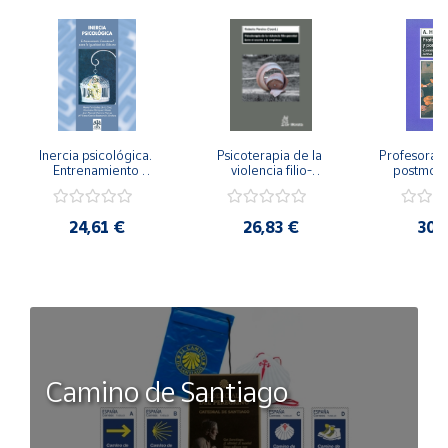
Inercia psicológica. 
Psicoterapia de la 
Profesorado,
Entrenamiento 
violencia filio-
postmode
Emocional para la 
parental. Entre el 
Cambian los
Igualdad de Género.
secreto y la 
cambi
vergüenza.
profes
24,61 €
26,83 €
30,
Camino de Santiago