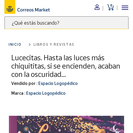
0
Menú
¿Qué estás buscando?
Nuestro
catálogo
Escribe
palabras
INICIO
LIBROS Y REVISTAS
clave
Alimentación
para
Lucecitas. Hasta las luces más
Bebidas
buscar
chiquititas, si se encienden, acaban
Ocio y cultura
productos
con la oscuridad...
en
Juguetes y
juegos
Correos
Vendido por :
Espacio Logopédico
Market
Libros y
Marca :
Espacio Logopédico
.
revistas
Merchandising
y regalos
Tienda de
Correos