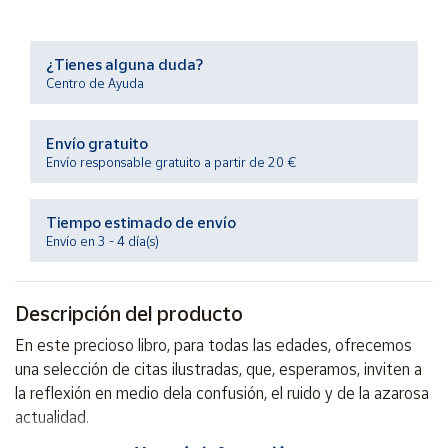
Productos
Solidarios
¿Tienes alguna duda?
Centro de Ayuda
Ayuda
Envío gratuito
Centro
de ayuda
Envío responsable gratuito a partir de 20 €
Contacto
Tiempo estimado de envío
Envío en 3 - 4 día(s)
Vendedores
Descripción del producto
Mapa de
vendedores
En este precioso libro, para todas las edades, ofrecemos
Hazte
una selección de citas ilustradas, que, esperamos, inviten a
vendedor
la reflexión en medio dela confusión, el ruido y de la azarosa
Área
actualidad.
vendedor