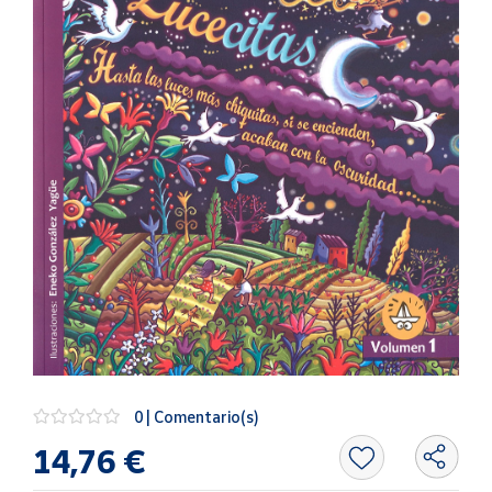
Artesanía
Oficina y
Papelería
Para Canarias,
Ceuta y Melilla
Más
populares
Bono
Cultural
Nuestros
vendedores
Las
novedades
0 | Comentario(s)
de Correos
Market
14,76 €