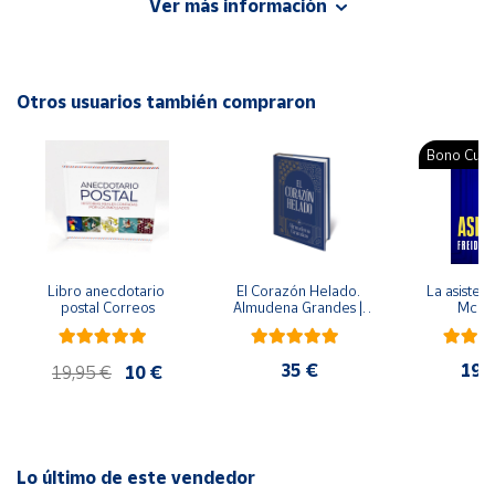
Ver más información
Cuenta
Otros usuarios también compraron
Área
cliente
Bono Cultu
Ubicación
Península
y
Libro anecdotario 
El Corazón Helado. 
La asistent
Baleares
postal Correos
Almudena Grandes | 
McFa
Edición especial de 
Canarias,
lujo | Libro con sello y 
matasellos
Ceuta y
35 €
19,
19,95 €
10 €
Melilla
Lo último de este vendedor