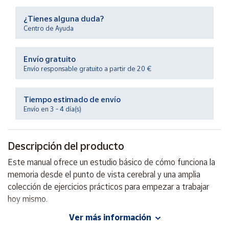
Productos
Solidarios
¿Tienes alguna duda?
Centro de Ayuda
Ayuda
Envío gratuito
Envío responsable gratuito a partir de 20 €
Centro
de ayuda
Tiempo estimado de envío
Contacto
Envío en 3 - 4 día(s)
Vendedores
Descripción del producto
Mapa de
Este manual ofrece un estudio básico de cómo funciona la
vendedores
memoria desde el punto de vista cerebral y una amplia
Hazte
colección de ejercicios prácticos para empezar a trabajar
vendedor
hoy mismo.
Área
Ver más información
vendedor
Autor: Susana Paz Enríquez