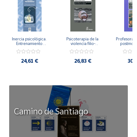
Inercia psicológica. 
Psicoterapia de la 
Profesorado,
Entrenamiento 
violencia filio-
postmode
Emocional para la 
parental. Entre el 
Cambian los
Igualdad de Género.
secreto y la 
cambi
vergüenza.
profes
24,61 €
26,83 €
30,
Camino de Santiago