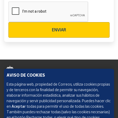
Verificación reCAPTCHA
ENVIAR
AVISO DE COOKIES
Política de cookies
Esta página web, propiedad de Correos, utiliza cookies propias
y de terceros con la finalidad de permitir su navegación,
Aviso legal
elaborar información estadística, analizar sus hábitos de
navegación y servir publicidad personalizada. Puedes hacer clic
Condiciones del servicio
en
Aceptar
todas para permitir el uso de todas las cookies.
También puedes rechazar todas (salvo las cookies necesarias)
Política de Privacidad Web
en el botón Rechazar todas, o elegir qué tipo de cookies