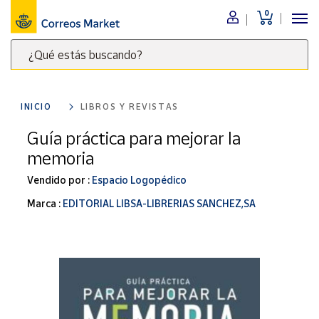
0
Menú
¿Qué estás buscando?
Nuestro
catálogo
Escribe
palabras
INICIO
LIBROS Y REVISTAS
clave
Alimentación
para
Guía práctica para mejorar la
Bebidas
buscar
memoria
Ocio y cultura
productos
en
Vendido por :
Espacio Logopédico
Juguetes y
juegos
Correos
Marca :
EDITORIAL LIBSA-LIBRERIAS SANCHEZ,SA
Market
Libros y
.
revistas
Merchandising
y regalos
Tienda de
Correos