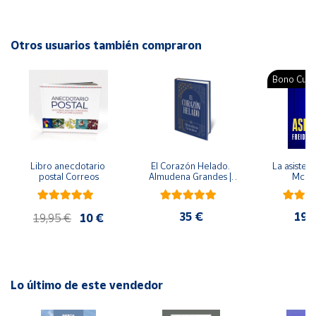
Editorial: Libsa
ISBN: 9788466239233
Cuenta
Idioma: Español
Otros usuarios también compraron
Área
Bono Cultu
cliente
Ubicación
Libro anecdotario 
El Corazón Helado. 
La asistent
Península
postal Correos
Almudena Grandes | 
McFa
y
Edición especial de 
Baleares
lujo | Libro con sello y 
matasellos
35 €
19,
Canarias,
19,95 €
10 €
Ceuta y
Melilla
Lo último de este vendedor