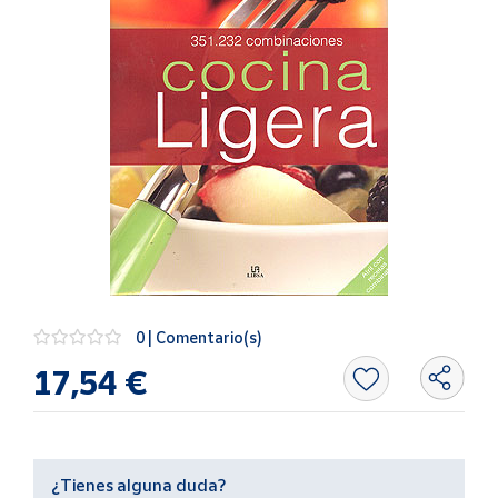
Artesanía
Oficina y
Papelería
Para Canarias,
Ceuta y Melilla
Más
populares
Bono
Cultural
Nuestros
0 | Comentario(s)
vendedores
17,54 €
Las
novedades
de Correos
Market
¿Tienes alguna duda?