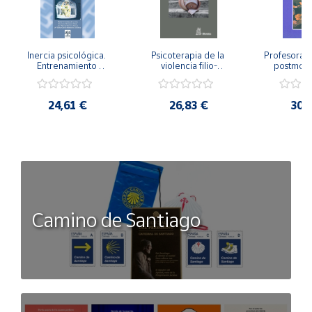
Inercia psicológica. 
Psicoterapia de la 
Profesorado,
Entrenamiento 
violencia filio-
postmode
Emocional para la 
parental. Entre el 
Cambian los
Igualdad de Género.
secreto y la 
cambi
vergüenza.
profes
24,61 €
26,83 €
30,
Camino de Santiago