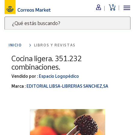
0
Menú
¿Qué estás buscando?
Nuestro
catálogo
Escribe
palabras
INICIO
LIBROS Y REVISTAS
clave
Alimentación
para
Cocina ligera. 351.232
Bebidas
buscar
combinaciones.
Ocio y cultura
productos
en
Vendido por :
Espacio Logopédico
Juguetes y
juegos
Correos
Marca :
EDITORIAL LIBSA-LIBRERIAS SANCHEZ,SA
Market
Libros y
.
revistas
Merchandising
y regalos
Tienda de
Correos