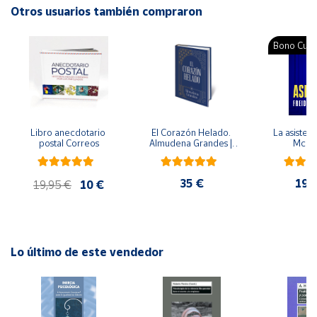
Idioma: Español
Otros usuarios también compraron
Cuenta
Bono Cultu
Área
cliente
Ubicación
Libro anecdotario 
El Corazón Helado. 
La asistent
postal Correos
Almudena Grandes | 
McFa
Edición especial de 
lujo | Libro con sello y 
Península
matasellos
y
35 €
19,
19,95 €
10 €
Baleares
Canarias,
Ceuta y
Melilla
Lo último de este vendedor