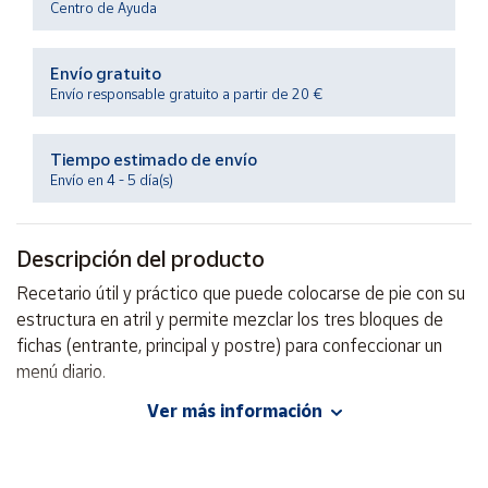
Centro de Ayuda
Productos
Solidarios
Envío gratuito
Envío responsable gratuito a partir de 20 €
Ayuda
Centro
Tiempo estimado de envío
de ayuda
Envío en 4 - 5 día(s)
Contacto
Descripción del producto
Vendedores
Recetario útil y práctico que puede colocarse de pie con su
estructura en atril y permite mezclar los tres bloques de
Mapa de
fichas (entrante, principal y postre) para confeccionar un
vendedores
menú diario.
Hazte
Ver más información
vendedor
Autor: Equipo Editorial LIBSA
Editorial: Libsa
Área
vendedor
ISBN: 9788466215251