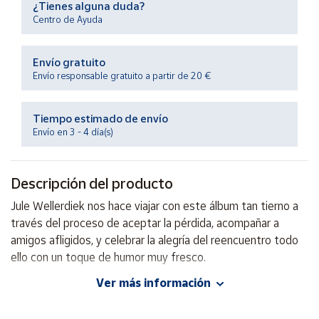
¿Tienes alguna duda?
Productos
Solidarios
Centro de Ayuda
Envío gratuito
Ayuda
Envío responsable gratuito a partir de 20 €
Centro
de ayuda
Tiempo estimado de envío
Envío en 3 - 4 día(s)
Contacto
Descripción del producto
Vendedores
Jule Wellerdiek nos hace viajar con este álbum tan tierno a
través del proceso de aceptar la pérdida, acompañar a
Mapa de
vendedores
amigos afligidos, y celebrar la alegría del reencuentro todo
ello con un toque de humor muy fresco.
Hazte
vendedor
Ver más información
Autor: Jule Wellerdiek
Área
Editorial: Juventud
vendedor