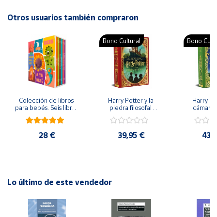
ISBN: 9788426149213
Idioma: Español
Otros usuarios también compraron
Cuenta
Bono Cultural
Bono Cultu
Área
cliente
Ubicación
Colección de libros 
Harry Potter y la 
Harry Pot
para bebés. Seis libros 
piedra filosofal 
cámara s
Península
de cartón en caja
(edición MinaLima) - 
(edición Mi
J.K. Rowling
J.K. R
y
Baleares
28 €
39,95 €
43,
Canarias,
Ceuta y
Melilla
Lo último de este vendedor