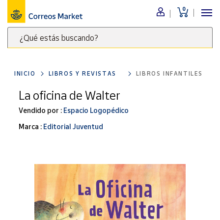
0
Menú
¿Qué estás buscando?
Nuestro
catálogo
Escribe
palabras
INICIO
LIBROS Y REVISTAS
LIBROS INFANTILES
clave
Alimentación
para
La oficina de Walter
Bebidas
buscar
Ocio y cultura
Vendido por :
Espacio Logopédico
productos
en
Juguetes y
Marca :
Editorial Juventud
juegos
Correos
Market
Libros y
.
revistas
Merchandising
y regalos
Tienda de
Correos