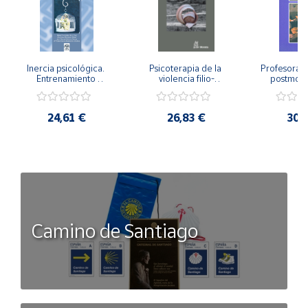
Inercia psicológica. 
Psicoterapia de la 
Profesorado,
Entrenamiento 
violencia filio-
postmode
Emocional para la 
parental. Entre el 
Cambian los
Igualdad de Género.
secreto y la 
cambi
vergüenza.
profes
24,61 €
26,83 €
30,
Camino de Santiago