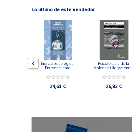
Lo último de este vendedor
Cuenta
Área
cliente
Ubicación
n visual y 
Inercia psicológica. 
Psicoterapia de la 
 Adaptación 
Entrenamiento 
violencia filio-parental.
Península
. Nivel I ESO.
Emocional para la 
Entre el secreto y la 
y
Igualdad de Género.
vergüenza.
Baleares
,21 €
24,61 €
26,83 €
Canarias,
Ceuta y
Melilla