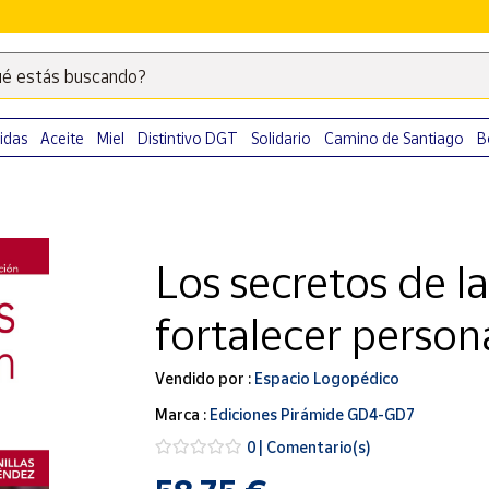
é estás buscando?
Escribe
palabras
clave
idas
Aceite
Miel
Distintivo DGT
Solidario
Camino de Santiago
B
para
buscar
productos
en
Los secretos de la
Correos
Market
fortalecer person
.
Vendido por :
Espacio Logopédico
Marca :
Ediciones Pirámide GD4-GD7
0 | Comentario(s)