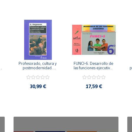
Profesorado, cultura y 
FUNCI-6. Desarrollo de 
 
postmodernidad. 
las funciones ejecutivas. 
p
Cambian los tiempos, 
6º de Primaria.
cambia el profesorado.
30,99 €
17,59 €