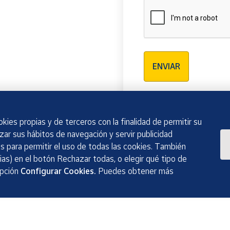
Verificación reCAPTCH
ENVIAR
kies propias y de terceros con la finalidad de permitir su
izar sus hábitos de navegación y servir publicidad
 para permitir el uso de todas las cookies. También
as) en el botón Rechazar todas, o elegir qué tipo de
opción
Configurar Cookies.
Puedes obtener más