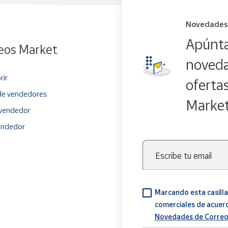
Novedades
Apúnta
eos Market
noveda
rir
oferta
e vendedores
Marke
vendedor
endedor
Escribe tu email
Marcando esta casilla
comerciales de acuer
Novedades de Correo