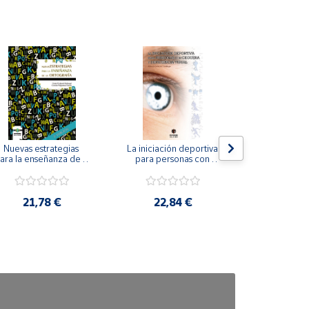
Nuevas estrategias 
La iniciación deportiva 
El método Cl
ara la enseñanza de la 
para personas con 
ortografía.
ceguera y deficiencia 
visual.
18,4
21,78 €
22,84 €