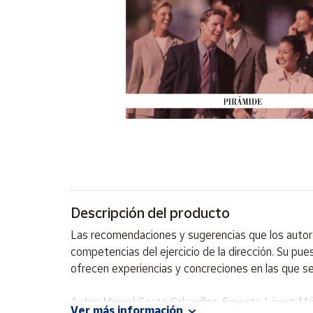
Artesanía
Oficina y
Papelería
Para Canarias,
Ceuta y Melilla
Más
populares
Bono
Cultural
Descripción del producto
Nuestros
vendedores
Las recomendaciones y sugerencias que los autores
Las
competencias del ejercicio de la dirección. Su pu
novedades
ofrecen experiencias y concreciones en las que se
de Correos
Market
Autor: Miguel Costa Cabanillas, Ernesto López 
Ver más información