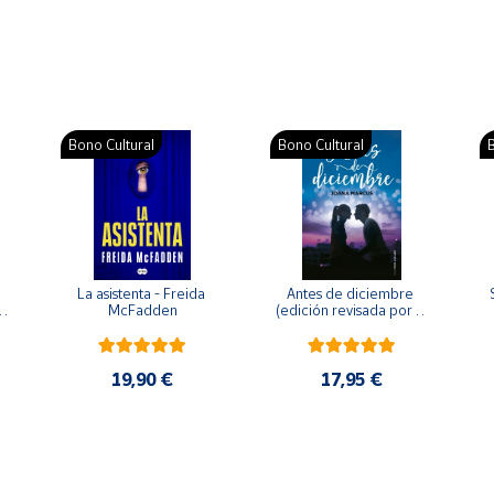
Bono Cultural
Bono Cultural
B
La asistenta - Freida 
Antes de diciembre 
McFadden
(edición revisada por la 
o 
autora) - Joana Marcús
19,90 €
17,95 €