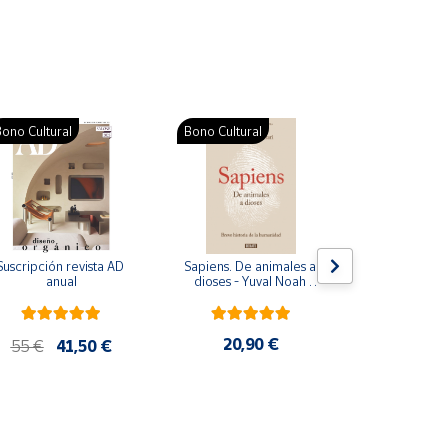
ono Cultural
Bono Cultural
Suscripción revista AD 
Sapiens. De animales a 
Colección d
anual
dioses - Yuval Noah 
para bebés. S
Harari
de cartón
20,90 €
28
55 €
41,50 €