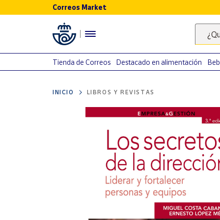
Correos Market
Menú
¿Qu
Nuestro
catálogo
Tienda de Correos
Destacado en alimentación
Beb
Alimentación
INICIO
LIBROS Y REVISTAS
Bebidas
Ocio y cultura
Juguetes y
juegos
Libros y
revistas
Merchandising
y regalos
Tienda de
Correos