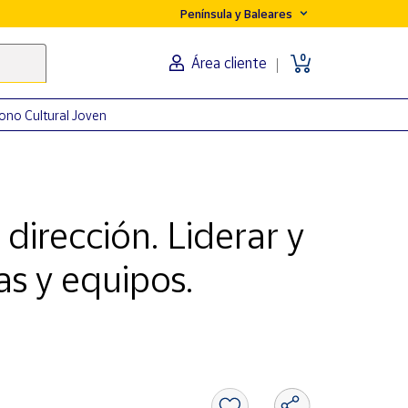
Península y Baleares
0
Área cliente
ono Cultural Joven
 dirección. Liderar y
as y equipos.