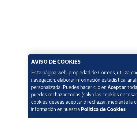
AVISO DE COOKIES
Esta página web, propiedad de Correos, utiliza coo
navegación, elaborar información estadística, anal
personalizada. Puedes hacer clic en
Aceptar
todas
puedes rechazar todas (salvo las cookies necesari
cookies deseas aceptar o rechazar, mediante la 
información en nuestra
Política de Cookies
.