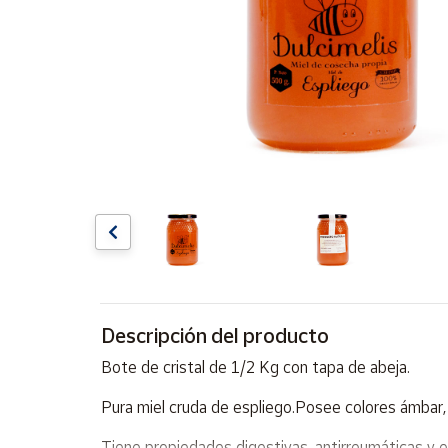
Artesanía
Oficina y
Papelería
Para Canarias,
Ceuta y Melilla
Más
populares
Bono
Cultural
Nuestros
vendedores
Descripción del producto
Las
Bote de cristal de 1/2 Kg con tapa de abeja.
novedades
de Correos
Pura miel cruda de espliego.Posee colores ámbar, 
Market
Tiene propiedades digestivas, antirreumáticas y