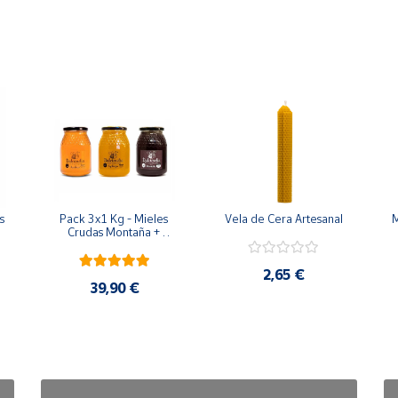
uras. Si prefieres una consistencia líquida, puedes calentar el bo
 
Pack 3x1 Kg - Mieles 
Vela de Cera Artesanal
M
Crudas Montaña + 
Espliego + Azahar
2,65 €
39,90 €