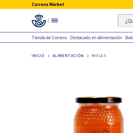
Correos Market
Menú
¿Qu
Nuestro
catálogo
Tienda de Correos
Destacado en alimentación
Beb
Alimentación
INICIO
ALIMENTACIÓN
MIELES
Bebidas
Ocio y cultura
Juguetes y
juegos
Libros y
revistas
Merchandising
y regalos
Tienda de
Correos