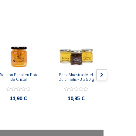
te al baño maría a fuego lento para no superar los
iel con Panal en Bote 
Pack Muestras Miel 
Miel de Espli
de Cristal
Dulcimelis - 3 x 50 g
Antigote
11,90 €
10,35 €
14,9