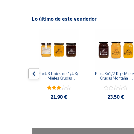
Fuente natural de energía.
Cuenta
Lo último de este vendedor
Como la miel es natural cristaliza a bajas temperat
Área
40ºC.
cliente
Ubicación
Península
ahar - Tarro 
Pack 3 botes de 1/4 Kg 
Pack 3x1/2 Kg - Mieles
y
1 kg
- Mieles Crudas 
Crudas Montaña + 
Baleares
Montaña + Espliego + 
Espliego + Azahar
Azahar
Canarias,
,90 €
21,90 €
23,50 €
Ceuta y
Melilla