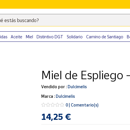
é estás buscando?
Escribe
palabras
clave
idas
Aceite
Miel
Distintivo DGT
Solidario
Camino de Santiago
B
para
buscar
productos
en
Miel de Espliego 
Correos
Market
.
Vendido por :
Dulcimelis
Marca :
Dulcimelis
0 | Comentario(s)
14,25 €