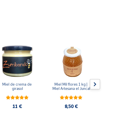
l, mientras que la líquida es de la cosecha más
l al baño maría.
a lavanda, de donde nuestras abejas recolectan el
épticas.
Miel de crema de 
Miel Mil flores 1 kg | 
Miel flor del
girasol
Miel Artesana el Juncal
1 ki
11 €
8,50 €
9 