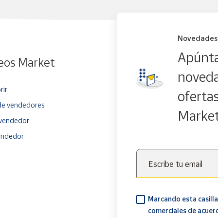
Novedades
Apúnta
eos Market
noveda
rir
oferta
e vendedores
Marke
vendedor
endedor
Escribe tu email
Marcando esta casilla
comerciales de acuer