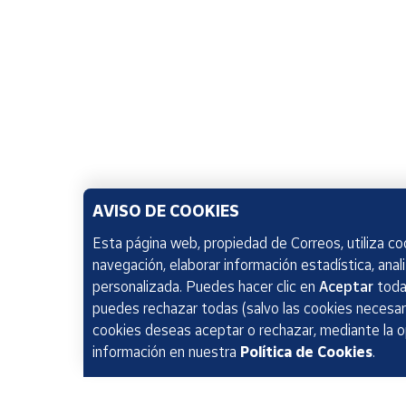
AVISO DE COOKIES
Esta página web, propiedad de Correos, utiliza coo
navegación, elaborar información estadística, anal
personalizada. Puedes hacer clic en
Aceptar
todas
puedes rechazar todas (salvo las cookies necesari
cookies deseas aceptar o rechazar, mediante la 
información en nuestra
Política de Cookies
.