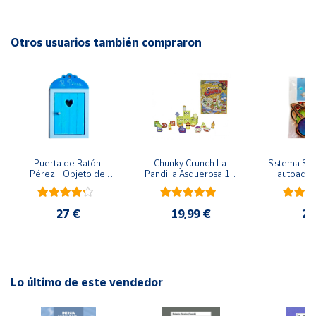
Advertencias:
No recomendable para niños menores de 3 años. Contiene
Cuenta
piezas pequeñas. Peligro de asfixia
Otros usuarios también compraron
Área
cliente
Ubicación
Puerta de Ratón 
Chunky Crunch La 
Sistema Sola
Península
Pérez - Objeto de 
Pandilla Asquerosa 16 
autoadhes
y
madera
piezas
mad
Baleares
27 €
19,99 €
24
Canarias,
Ceuta y
Melilla
Lo último de este vendedor