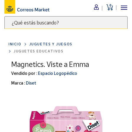
0
Menú
¿Qué estás buscando?
Nuestro
catálogo
Escribe
palabras
INICIO
JUGUETES Y JUEGOS
clave
Alimentación
JUGUETES EDUCATIVOS
para
Bebidas
buscar
Magnetics. Viste a Emma
Ocio y cultura
productos
Vendido por :
Espacio Logopédico
en
Juguetes y
juegos
Correos
Marca :
Diset
Market
Libros y
.
revistas
Merchandising
y regalos
Tienda de
Correos