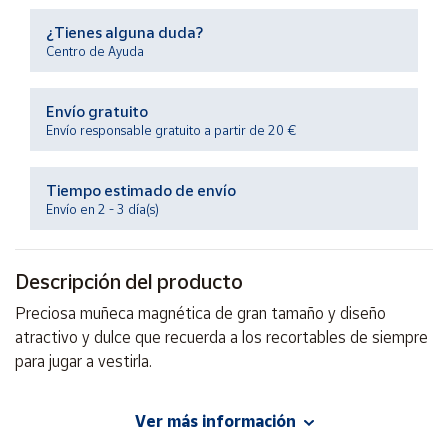
Productos
Solidarios
¿Tienes alguna duda?
Centro de Ayuda
Ayuda
Envío gratuito
Envío responsable gratuito a partir de 20 €
Centro
de ayuda
Tiempo estimado de envío
Contacto
Envío en 2 - 3 día(s)
Vendedores
Descripción del producto
Preciosa muñeca magnética de gran tamaño y diseño
Mapa de
vendedores
atractivo y dulce que recuerda a los recortables de siempre
para jugar a vestirla.
Hazte
vendedor
Área
Ver más información
EAN: 8410446632093
vendedor