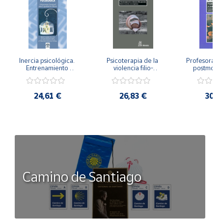
Inercia psicológica. 
Psicoterapia de la 
Profesorado,
Entrenamiento 
violencia filio-
postmode
Emocional para la 
parental. Entre el 
Cambian los
Igualdad de Género.
secreto y la 
cambi
vergüenza.
profes
24,61 €
26,83 €
30,
Camino de Santiago