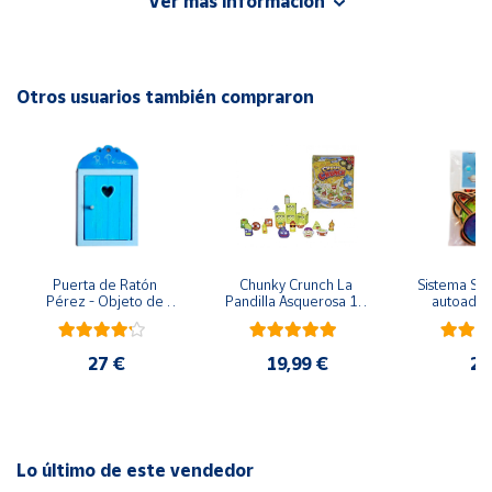
Ver más información
Cuenta
EAN: 8005125553082
Advertencias:
Otros usuarios también compraron
Área
No recomendable para niños menores de 3 años. Contiene
cliente
piezas pequeñas. Peligro de asfixia
Ubicación
Península
y
Puerta de Ratón 
Chunky Crunch La 
Sistema Sola
Baleares
Pérez - Objeto de 
Pandilla Asquerosa 16 
autoadhes
madera
piezas
mad
Canarias,
Ceuta y
27 €
19,99 €
24
Melilla
Lo último de este vendedor