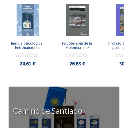
Inercia psicológica. 
Psicoterapia de la 
Profesorado,
Entrenamiento 
violencia filio-
postmode
Emocional para la 
parental. Entre el 
Cambian los
Igualdad de Género.
secreto y la 
cambi
vergüenza.
profes
24,61 €
26,83 €
30,
Camino de Santiago