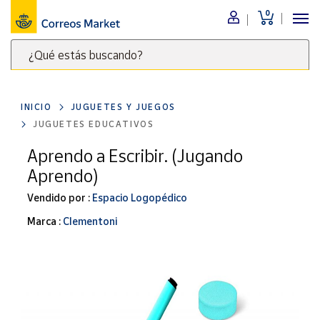
0
Menú
¿Qué estás buscando?
Nuestro
catálogo
Escribe
palabras
INICIO
JUGUETES Y JUEGOS
clave
Alimentación
JUGUETES EDUCATIVOS
para
Bebidas
buscar
Aprendo a Escribir. (Jugando
Ocio y cultura
productos
Aprendo)
en
Juguetes y
juegos
Correos
Vendido por :
Espacio Logopédico
Market
Libros y
Marca :
Clementoni
.
revistas
Merchandising
y regalos
Tienda de
Correos