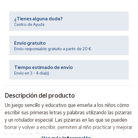
Productos
Solidarios
¿Tienes alguna duda?
Centro de Ayuda
Ayuda
Envío gratuito
Centro
Envío responsable gratuito a partir de 20 €
de ayuda
Contacto
Tiempo estimado de envío
Envío en 3 - 4 día(s)
Vendedores
Descripción del producto
Mapa de
vendedores
Un juego sencillo y educativo que enseña a los niños cómo
Hazte
escribir sus primeras letras y palabras utilizando las pizarras
vendedor
y un rotulador especial. Las pizarras en las que se pueden
borrar y volver a escribir, permiten al niño practicar y mejorar
Área
vendedor
la escritura de forma gradual.