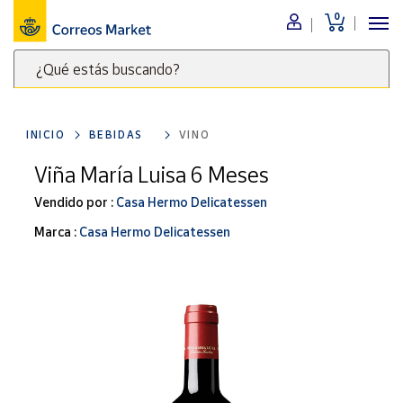
0
Menú
¿Qué estás buscando?
Nuestro
catálogo
Escribe
palabras
INICIO
BEBIDAS
VINO
clave
Alimentación
para
Viña María Luisa 6 Meses
Bebidas
buscar
Ocio y cultura
Vendido por :
Casa Hermo Delicatessen
productos
en
Juguetes y
Marca :
Casa Hermo Delicatessen
juegos
Correos
Market
Libros y
.
revistas
Merchandising
y regalos
Tienda de
Correos