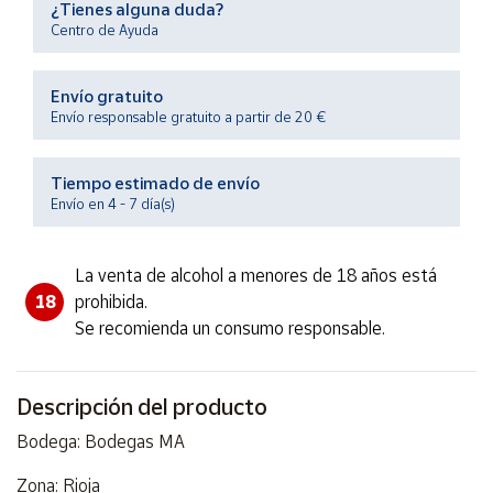
¿Tienes alguna duda?
Productos
Solidarios
Centro de Ayuda
Envío gratuito
Ayuda
Envío responsable gratuito a partir de 20 €
Centro
de ayuda
Tiempo estimado de envío
Envío en 4 - 7 día(s)
Contacto
La venta de alcohol a menores de 18 años está
Vendedores
18
prohibida.
Se recomienda un consumo responsable.
Mapa de
vendedores
Hazte
Descripción del producto
vendedor
Bodega: Bodegas MA
Área
vendedor
Zona: Rioja