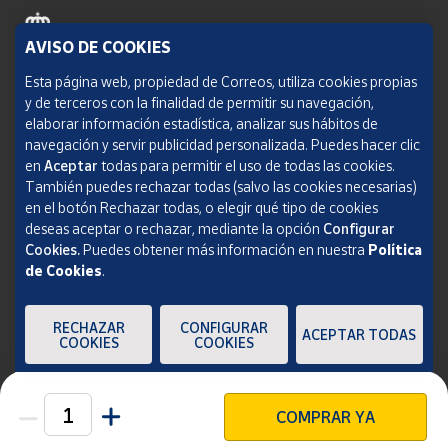
AVISO DE COOKIES
Política de cookies
Esta página web, propiedad de Correos, utiliza cookies propias
y de terceros con la finalidad de permitir su navegación,
Aviso legal
elaborar información estadística, analizar sus hábitos de
navegación y servir publicidad personalizada. Puedes hacer clic
Condiciones del servicio
en
Aceptar
todas para permitir el uso de todas las cookies.
También puedes rechazar todas (salvo las cookies necesarias)
Política de Privacidad Web
en el botón Rechazar todas, o elegir qué tipo de cookies
deseas aceptar o rechazar, mediante la opción
Configurar
Informe de transparencia
Cookies.
Puedes obtener más información en nuestra
Política
de Cookies
.
SOCIEDAD ESTATAL CORREOS Y TELÉGRAFOS, S.A., S.M.E. Todos los derechos
reservados.
RECHAZAR
CONFIGURAR
ACEPTAR TODAS
COOKIES
COOKIES
COMPRAR YA
Unidades