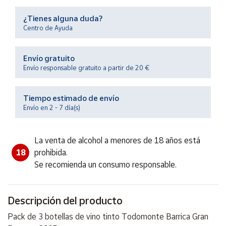
Productos
Solidarios
¿Tienes alguna duda?
Centro de Ayuda
Ayuda
Envío gratuito
Envío responsable gratuito a partir de 20 €
Centro
de ayuda
Tiempo estimado de envío
Contacto
Envío en 2 - 7 día(s)
Vendedores
La venta de alcohol a menores de 18 años está
18
prohibida.
Mapa de
Se recomienda un consumo responsable.
vendedores
Hazte
vendedor
Descripción del producto
Área
Pack de 3 botellas de vino tinto Todomonte Barrica Gran
vendedor