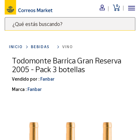
0
Menú
¿Qué estás buscando?
Nuestro
catálogo
Escribe
palabras
INICIO
BEBIDAS
VINO
clave
Alimentación
para
Todomonte Barrica Gran Reserva
Bebidas
buscar
2005 - Pack 3 botellas
Ocio y cultura
productos
en
Vendido por :
Fanbar
Juguetes y
juegos
Correos
Marca :
Fanbar
Market
Libros y
.
revistas
Merchandising
y regalos
Tienda de
Correos