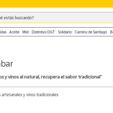
é estás buscando?
Escribe
palabras
clave
idas
Aceite
Miel
Distintivo DGT
Solidario
Camino de Santiago
B
para
buscar
productos
en
nbar
Correos
Market
.
s y vinos al natural, recupera el sabor tradicional"
artesanales y vinos tradicionales