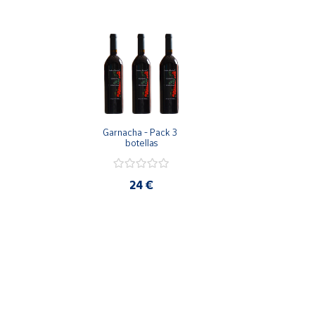
Productos
Solidarios
Ayuda
Centro
de ayuda
Garnacha - Pack 3 
Contacto
botellas
Vendedores
24 €
Mapa de
vendedores
Hazte
vendedor
Área
vendedor