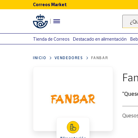
Correos Market
Menú
¿Qu
Nuestro
catálogo
Tienda de Correos
Destacado en alimentación
Beb
Alimentación
INICIO
VENDEDORES
FANBAR
Bebidas
Ocio y cultura
Fa
Juguetes y
juegos
"Queso
Libros y
revistas
Merchandising
Quesos 
y regalos
Tienda de
Correos