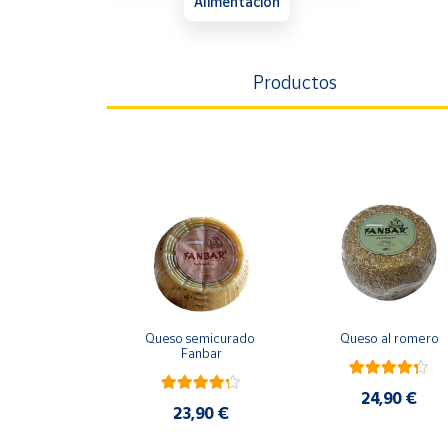
Alimentación
Artesanía
Oficina y
Papelería
Productos
Para Canarias,
Ceuta y Melilla
Más
populares
Bono
Cultural
Nuestros
vendedores
Queso semicurado 
Queso al romero
Las
Fanbar
novedades
de Correos
24,90 €
Market
23,90 €