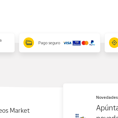
a
Pago seguro
Novedades
Apúnta
eos Market