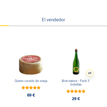
El vendedor
x3
Queso curado de oveja
Brut nature - Pack 3 
botellas
69 €
29 €