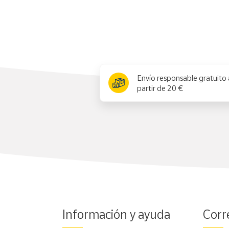
Cuenta
Área
cliente
x
Envío responsable gratuito 
partir de 20 €
Ubicación
Península
y
Baleares
Canarias,
Ceuta y
Melilla
Información y ayuda
Corr