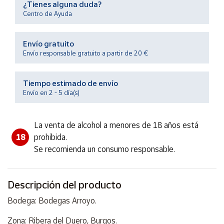
¿Tienes alguna duda?
Productos
Solidarios
Centro de Ayuda
Envío gratuito
Ayuda
Envío responsable gratuito a partir de 20 €
Centro
de ayuda
Tiempo estimado de envío
Envío en 2 - 5 día(s)
Contacto
La venta de alcohol a menores de 18 años está
Vendedores
18
prohibida.
Se recomienda un consumo responsable.
Mapa de
vendedores
Hazte
Descripción del producto
vendedor
Bodega: Bodegas Arroyo.
Área
vendedor
Zona: Ribera del Duero, Burgos.