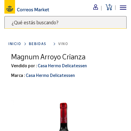
0
Menú
¿Qué estás buscando?
Nuestro
catálogo
Escribe
palabras
INICIO
BEBIDAS
VINO
clave
Alimentación
para
Magnum Arroyo Crianza
Bebidas
buscar
Ocio y cultura
Vendido por :
Casa Hermo Delicatessen
productos
en
Juguetes y
Marca :
Casa Hermo Delicatessen
juegos
Correos
Market
Libros y
.
revistas
Merchandising
y regalos
Tienda de
Correos