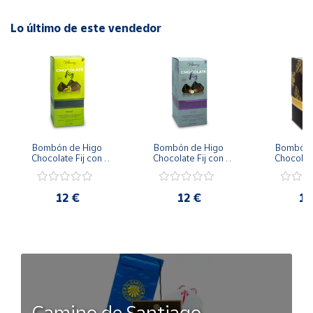
Lo último de este vendedor
Bombón de Higo 
Bombón de Higo 
Bombón d
Chocolate Fij con 
Chocolate Fij con 
Chocolate
Crema de Pistacho 12 
Crema de Avellana 12 
Praliné Cru
uds / 150 g
uds / 150 g
uds / 
12 €
12 €
12
Camino de Santiago