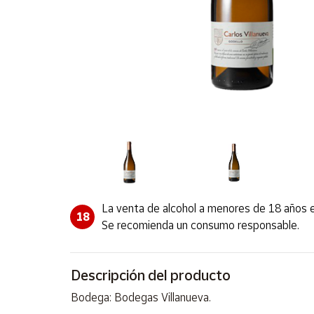
Artesanía
Oficina y
Papelería
Para Canarias,
Ceuta y Melilla
Más
populares
Bono
Cultural
La venta de alcohol a menores de 18 años e
Nuestros
18
vendedores
Se recomienda un consumo responsable.
Las
novedades
de Correos
Descripción del producto
Market
Bodega: Bodegas Villanueva.