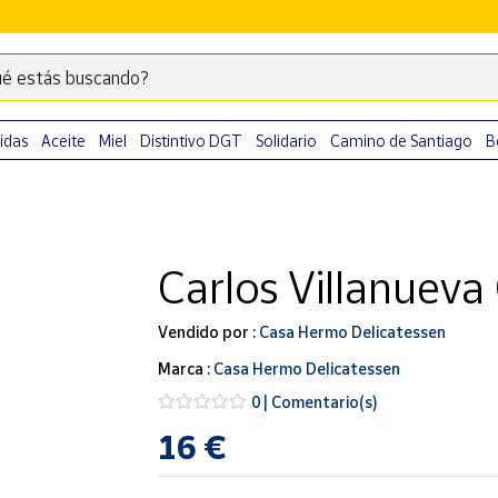
é estás buscando?
Escribe
palabras
clave
idas
Aceite
Miel
Distintivo DGT
Solidario
Camino de Santiago
B
para
buscar
productos
en
Carlos Villanueva
Correos
Market
.
Vendido por :
Casa Hermo Delicatessen
Marca :
Casa Hermo Delicatessen
0 | Comentario(s)
16 €