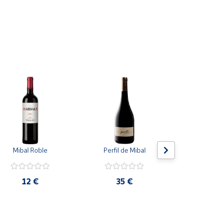
eguir menores rendimientos y uvas de mayor
Mibal Roble
Perfil de Mibal
San Cl
12 €
35 €
14