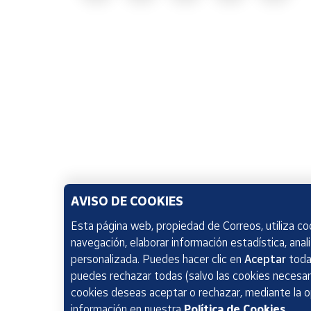
AVISO DE COOKIES
Esta página web, propiedad de Correos, utiliza coo
navegación, elaborar información estadística, anal
personalizada. Puedes hacer clic en
Aceptar
todas
puedes rechazar todas (salvo las cookies necesari
cookies deseas aceptar o rechazar, mediante la 
información en nuestra
Política de Cookies
.