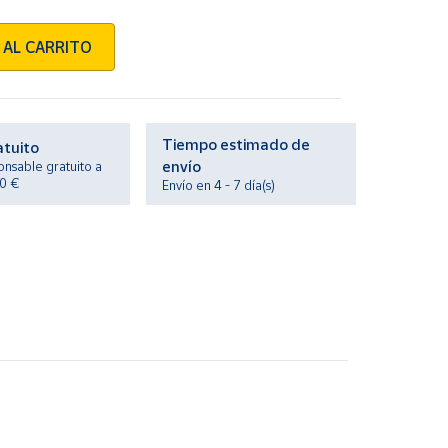
 AL CARRITO
Tiempo estimado de
atuito
envío
onsable gratuito a
20 €
Envío en 4 - 7 día(s)