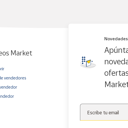
Novedades
Apúnta
eos Market
noveda
rir
oferta
e vendedores
Marke
vendedor
endedor
Escribe tu email