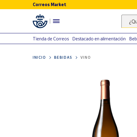
Correos Market
Menú
¿Qu
Nuestro
catálogo
Tienda de Correos
Destacado en alimentación
Beb
Alimentación
INICIO
BEBIDAS
VINO
Bebidas
Ocio y cultura
Juguetes y
juegos
Libros y
revistas
Merchandising
y regalos
Tienda de
Correos