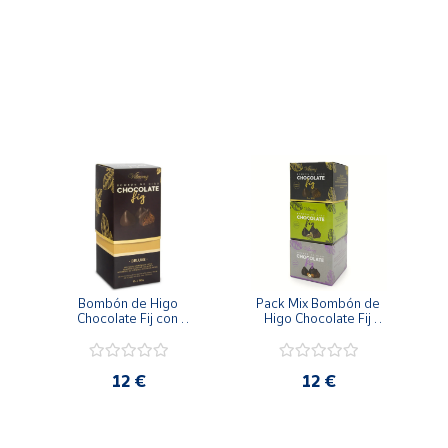
ales están orientadas por los agrónomos de la bodega para cons
Bombón de Higo 
Pack Mix Bombón de 
Chocolate Fij con 
Higo Chocolate Fij 
 
Praliné Crujiente 12 
relleno Crujiente 
uds / 150 g
Pistacho y Avellana 120 
g
12 €
12 €