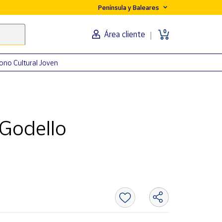
Península y Baleares
0
Área cliente
ono Cultural Joven
 Godello