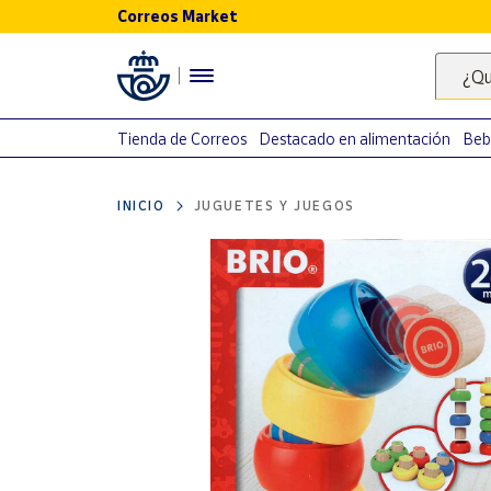
Correos Market
Menú
¿Qu
Nuestro
catálogo
Tienda de Correos
Destacado en alimentación
Beb
Alimentación
INICIO
JUGUETES Y JUEGOS
Bebidas
Ocio y cultura
Juguetes y
juegos
Libros y
revistas
Merchandising
y regalos
Tienda de
Correos