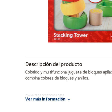
Artesanía
Oficina y
Papelería
Para Canarias,
Ceuta y Melilla
Más
populares
Bono
Descripción del producto
Cultural
Colorido y multifuncional juguete de bloques apila
Nuestros
combina colores de bloques y anillos.
vendedores
Las
novedades
EAN: 7312350301854
de Correos
Ver más información
Market