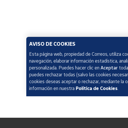
AVISO DE COOKIES
Esta página web, propiedad de Correos, utiliza coo
navegación, elaborar información estadística, anal
personalizada. Puedes hacer clic en
Aceptar
todas
puedes rechazar todas (salvo las cookies necesari
cookies deseas aceptar o rechazar, mediante la 
información en nuestra
Política de Cookies
.