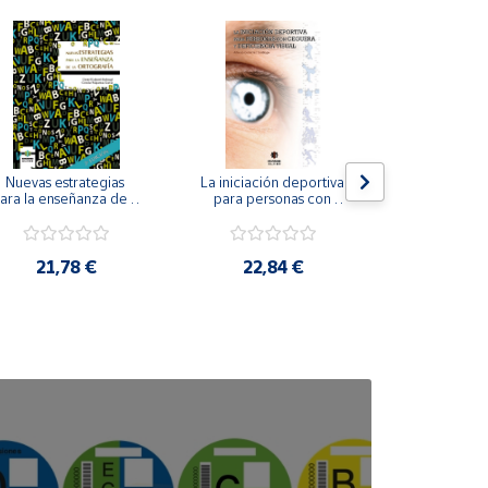
Nuevas estrategias 
La iniciación deportiva 
El método Cl
ara la enseñanza de la 
para personas con 
ortografía.
ceguera y deficiencia 
visual.
18,4
21,78 €
22,84 €