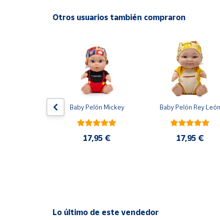
Productos
Solidarios
Otros usuarios también compraron
Ayuda
Centro
de ayuda
Contacto
dowski 
Baby Pelón Mickey
Baby Pelón Rey Leó
 Adrenalyn 
2025 Carta 
Vendedores
ión Panini
17,95 €
17,95 €
0 €
Mapa de
vendedores
Hazte
vendedor
Área
Lo último de este vendedor
vendedor