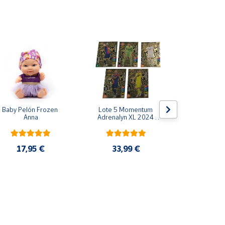
Baby Pelón Frozen 
Lote 5 Momentum 
Baby Peló
Anna
Adrenalyn XL 2024 
Huel
2025 Panini
17,95 €
33,99 €
16,9