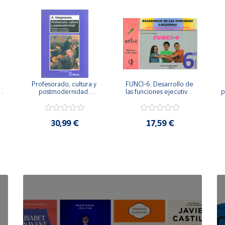
Profesorado, cultura y 
FUNCI-6. Desarrollo de 
 
postmodernidad. 
las funciones ejecutivas. 
p
Cambian los tiempos, 
6º de Primaria.
cambia el profesorado.
30,99 €
17,59 €