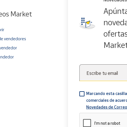
Apúnta
eos Market
noveda
rir
oferta
e vendedores
Marke
vendedor
endedor
Escribe tu email
Marcando esta casilla
comerciales de acuer
Novedades de Correo