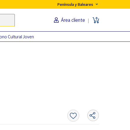
Península y Baleares
0
Área cliente
ono Cultural Joven