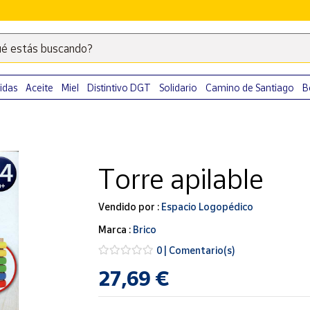
é estás buscando?
Escribe
palabras
clave
idas
Aceite
Miel
Distintivo DGT
Solidario
Camino de Santiago
B
para
buscar
productos
en
Torre apilable
Correos
Market
.
Vendido por :
Espacio Logopédico
Marca :
Brico
0 | Comentario(s)
27,69 €