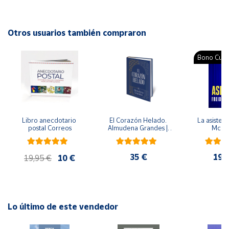
a contar.
Cuenta
Autor: David McKee
Otros usuarios también compraron
Editorial: Beascoa
Área
ISBN: 9788448863418
Bono Cultu
cliente
Idioma: Español
Ubicación
Libro anecdotario 
El Corazón Helado. 
La asistent
Península
postal Correos
Almudena Grandes | 
McFa
y
Edición especial de 
Baleares
lujo | Libro con sello y 
matasellos
35 €
19,
Canarias,
19,95 €
10 €
Ceuta y
Melilla
Lo último de este vendedor