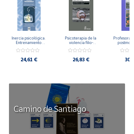
Inercia psicológica. 
Psicoterapia de la 
Profesorado,
Entrenamiento 
violencia filio-
postmode
Emocional para la 
parental. Entre el 
Cambian los
Igualdad de Género.
secreto y la 
cambi
vergüenza.
profes
24,61 €
26,83 €
30,
Camino de Santiago