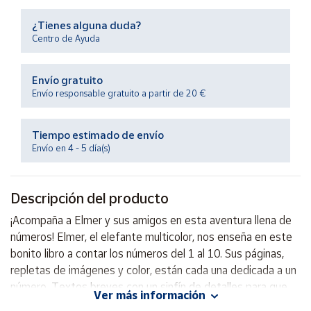
Productos
Solidarios
¿Tienes alguna duda?
Centro de Ayuda
Ayuda
Envío gratuito
Envío responsable gratuito a partir de 20 €
Centro
de ayuda
Tiempo estimado de envío
Contacto
Envío en 4 - 5 día(s)
Vendedores
Descripción del producto
Mapa de
¡Acompaña a Elmer y sus amigos en esta aventura llena de
vendedores
números! Elmer, el elefante multicolor, nos enseña en este
Hazte
bonito libro a contar los números del 1 al 10. Sus páginas,
vendedor
repletas de imágenes y color, están cada una dedicada a un
número. Textos breves con un sinfín de detalles para que
Área
Ver más información
vendedor
los más pequeños se lo pasen en grande mientras aprenden