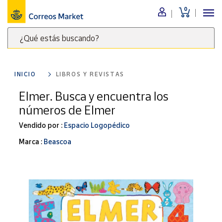
0
Menú
¿Qué estás buscando?
Nuestro
catálogo
Escribe
palabras
INICIO
LIBROS Y REVISTAS
clave
Alimentación
para
Elmer. Busca y encuentra los
Bebidas
buscar
números de Elmer
Ocio y cultura
productos
en
Vendido por :
Espacio Logopédico
Juguetes y
juegos
Correos
Marca :
Beascoa
Market
Libros y
.
revistas
Merchandising
y regalos
Tienda de
Correos