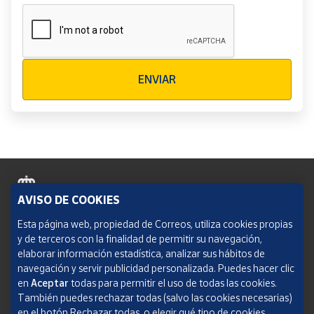
Verificación reCAPTCHA
ENVIAR
AVISO DE COOKIES
Política de cookies
Esta página web, propiedad de Correos, utiliza cookies propias
y de terceros con la finalidad de permitir su navegación,
Aviso legal
elaborar información estadística, analizar sus hábitos de
navegación y servir publicidad personalizada. Puedes hacer clic
Condiciones del servicio
en
Aceptar
todas para permitir el uso de todas las cookies.
También puedes rechazar todas (salvo las cookies necesarias)
Política de Privacidad Web
en el botón Rechazar todas, o elegir qué tipo de cookies