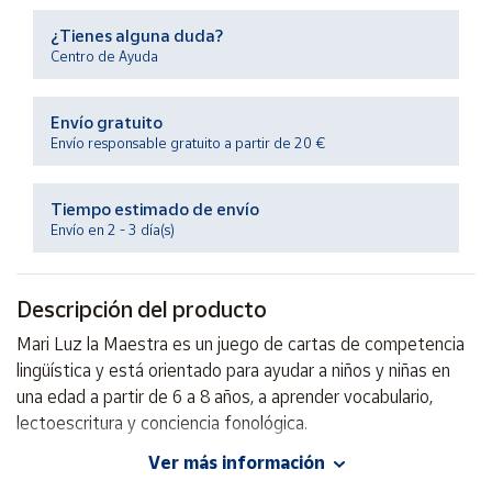
Productos
Solidarios
¿Tienes alguna duda?
Centro de Ayuda
Ayuda
Envío gratuito
Envío responsable gratuito a partir de 20 €
Centro
de ayuda
Tiempo estimado de envío
Contacto
Envío en 2 - 3 día(s)
Vendedores
Descripción del producto
Mari Luz la Maestra es un juego de cartas de competencia
Mapa de
vendedores
lingüística y está orientado para ayudar a niños y niñas en
una edad a partir de 6 a 8 años, a aprender vocabulario,
Hazte
vendedor
lectoescritura y conciencia fonológica.
Área
Ver más información
vendedor