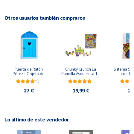
EAN: 8437018229871
Advertencias:
Cuenta
No recomendable para niños menores de 3 años. Contiene
Otros usuarios también compraron
piezas pequeñas. Peligro de asfixia
Área
cliente
Ubicación
Puerta de Ratón 
Chunky Crunch La 
Sistema Sola
Península
Pérez - Objeto de 
Pandilla Asquerosa 16 
autoadhes
y
madera
piezas
mad
Baleares
27 €
19,99 €
24
Canarias,
Ceuta y
Melilla
Lo último de este vendedor