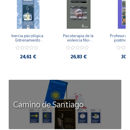
Inercia psicológica. 
Psicoterapia de la 
Profesorado,
Entrenamiento 
violencia filio-
postmode
Emocional para la 
parental. Entre el 
Cambian los
Igualdad de Género.
secreto y la 
cambi
vergüenza.
profes
24,61 €
26,83 €
30,
Camino de Santiago