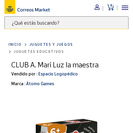
0
Menú
¿Qué estás buscando?
Nuestro
catálogo
Escribe
palabras
INICIO
JUGUETES Y JUEGOS
clave
Alimentación
JUGUETES EDUCATIVOS
para
Bebidas
buscar
CLUB A. Mari Luz la maestra
Ocio y cultura
productos
Vendido por :
Espacio Logopédico
en
Juguetes y
juegos
Correos
Marca :
Átomo Games
Market
Libros y
.
revistas
Merchandising
y regalos
Tienda de
Correos