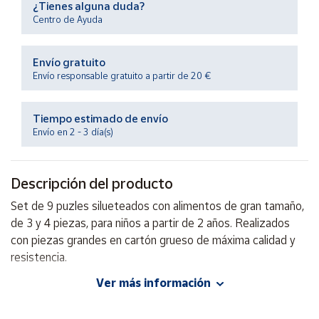
¿Tienes alguna duda?
Productos
Solidarios
Centro de Ayuda
Envío gratuito
Ayuda
Envío responsable gratuito a partir de 20 €
Centro
de ayuda
Tiempo estimado de envío
Envío en 2 - 3 día(s)
Contacto
Descripción del producto
Vendedores
Set de 9 puzles silueteados con alimentos de gran tamaño,
de 3 y 4 piezas, para niños a partir de 2 años. Realizados
Mapa de
vendedores
con piezas grandes en cartón grueso de máxima calidad y
resistencia.
Hazte
vendedor
Ver más información
Área
EAN: 8426804502229
vendedor