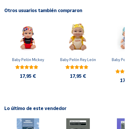
Otros usuarios también compraron
Cuenta
Área
cliente
Ubicación
Baby Pelón Mickey
Baby Pelón Rey León
Baby Peló
El
Península
y
17,95 €
17,95 €
Baleares
17,
Canarias,
Ceuta y
Melilla
Lo último de este vendedor