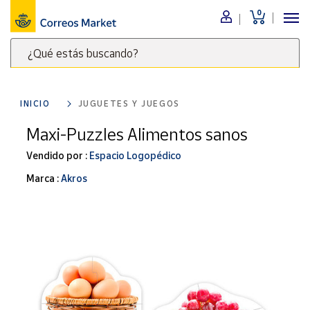
0
Menú
¿Qué estás buscando?
Nuestro
catálogo
Escribe
palabras
INICIO
JUGUETES Y JUEGOS
clave
Alimentación
para
Maxi-Puzzles Alimentos sanos
Bebidas
buscar
Ocio y cultura
Vendido por :
Espacio Logopédico
productos
en
Juguetes y
Marca :
Akros
juegos
Correos
Market
Libros y
.
revistas
Merchandising
y regalos
Tienda de
Correos