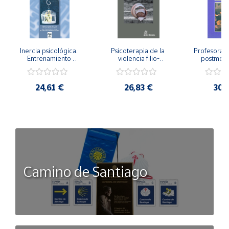
Inercia psicológica. 
Psicoterapia de la 
Profesorado,
Entrenamiento 
violencia filio-
postmode
Emocional para la 
parental. Entre el 
Cambian los
Igualdad de Género.
secreto y la 
cambi
vergüenza.
profes
24,61 €
26,83 €
30,
Camino de Santiago