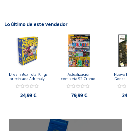
Lo último de este vendedor
Dream Box Total Kings 
Actualización 
Nuevo Mo
precintada Adrenalyn 
completa 92 Cromos 
Gonzalo 
XL La Liga 2025-26 
2025-26 Panini 
Cromo P
Panini
Adrenalyn Plus La Liga 
Adrenalyn X
25/26 2ª Edición
25/26 2ª
24,99 €
79,99 €
34,