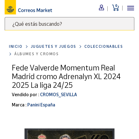
0
Menú
¿Qué estás buscando?
Nuestro
catálogo
Escribe
palabras
INICIO
JUGUETES Y JUEGOS
COLECCIONABLES
clave
Alimentación
ÁLBUMES Y CROMOS
para
Bebidas
buscar
Fede Valverde Momentum Real
Ocio y cultura
productos
Madrid cromo Adrenalyn XL 2024
en
Juguetes y
2025 La liga 24/25
juegos
Correos
Market
Vendido por :
CROMOS_SEVILLA
Libros y
.
revistas
Marca :
Panini España
Merchandising
y regalos
Tienda de
Correos