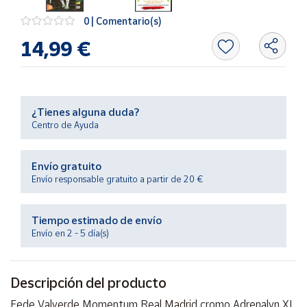
Productos
Solidarios
0 | Comentario(s)
14,99 €
Ayuda
Centro
de ayuda
¿Tienes alguna duda?
Centro de Ayuda
Contacto
Envío gratuito
Vendedores
Envío responsable gratuito a partir de 20 €
Mapa de
Tiempo estimado de envío
vendedores
Envío en 2 - 5 día(s)
Hazte
vendedor
Descripción del producto
Área
vendedor
Fede Valverde Momentum Real Madrid cromo Adrenalyn XL