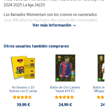
2024 2025 La liga 24/25
Cuenta
Los llamados Momentum son los cromos no numerados
cuya dificultad es bastante alta para poder conseguirlos,
Área
Ver más información
forman parte de la colección Adrenalyn, pero no son
cliente
opcionales. Existen 5 cromos momentum en Primera
Edición de Adrenalyn XL 2024-25
Ubicación
Otros usuarios también compraron
Este cromo está en estado nuevo, del sobre a la funda, y se
envía en una funda sleeve + toploader para su protección.
Península
y
Códigos sin validar.
Baleares
Canarias,
Ceuta y
Melilla
Archivador y 10 
Balón de Oro Lamine 
Balón de O
Sobres con 5 cartas 
Yamal 470 FC 
Mbappe 4
por sobre Brawl Stars
Barcelona cromo 
Madrid 
Adrenalyn XL 2024 
Adrenalyn
2025 La liga 24/25
2025 La l
39,99 €
24,99 €
24,