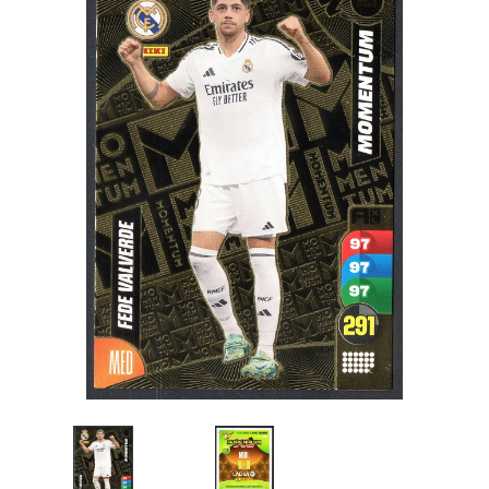
Artesanía
Oficina y
Papelería
Para Canarias,
Ceuta y Melilla
Más
populares
Bono
Cultural
Nuestros
vendedores
Las
novedades
de Correos
Market