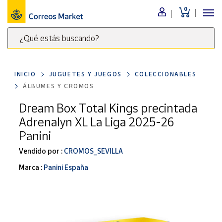
0
Menú
¿Qué estás buscando?
Nuestro
catálogo
Escribe
palabras
INICIO
JUGUETES Y JUEGOS
COLECCIONABLES
clave
Alimentación
ÁLBUMES Y CROMOS
para
Bebidas
buscar
Dream Box Total Kings precintada
Ocio y cultura
productos
Adrenalyn XL La Liga 2025-26
en
Juguetes y
Panini
juegos
Correos
Market
Vendido por :
CROMOS_SEVILLA
Libros y
.
revistas
Marca :
Panini España
Merchandising
y regalos
Tienda de
Correos