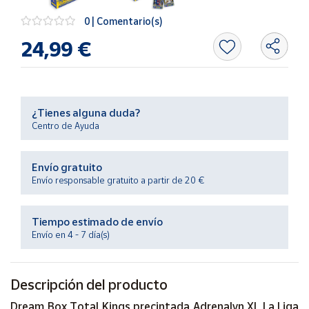
Productos
Solidarios
0 | Comentario(s)
24,99 €
Ayuda
Centro
de ayuda
¿Tienes alguna duda?
Centro de Ayuda
Contacto
Envío gratuito
Vendedores
Envío responsable gratuito a partir de 20 €
Mapa de
Tiempo estimado de envío
vendedores
Envío en 4 - 7 día(s)
Hazte
vendedor
Descripción del producto
Área
vendedor
Dream Box Total Kings precintada Adrenalyn XL La Liga