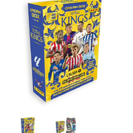
Artesanía
Oficina y
Papelería
Para Canarias,
Ceuta y Melilla
Más
populares
Bono
Cultural
Nuestros
vendedores
Las
novedades
de Correos
Market