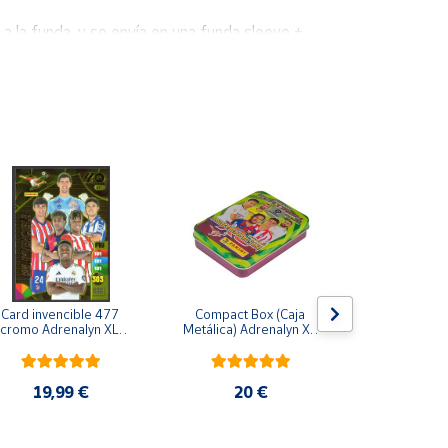
a la funda, y se envía en una funda sleeve +
Card invencible 477 
Compact Box (Caja 
Liga Este 2
cromo Adrenalyn XL 
Metálica) Adrenalyn XL 
Lote 1 álb
2024 2025 La liga 
2019/20  2020
sobres
24/25
promociona
normales) t
24 
19,99 €
20 €
20