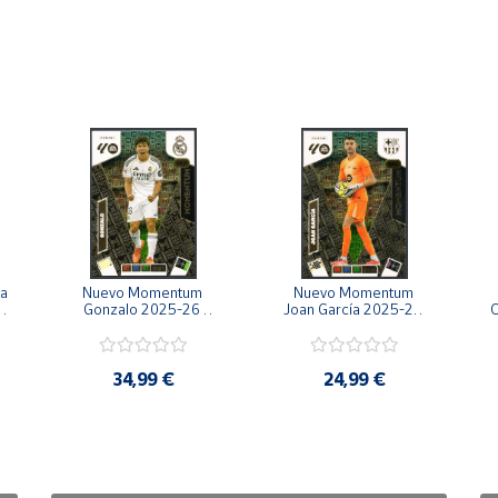
a 
Nuevo Momentum 
Nuevo Momentum 
Gonzalo 2025-26 
Joan García 2025-26 
C
Cromo Panini 
Cromo Panini 
Adrenalyn XL La Liga 
Adrenalyn XL La Liga 
25/26 2ª Edición
25/26 2ª Edición
34,99 €
24,99 €