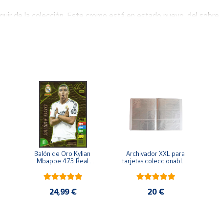
ir de la colección. Este cromo está en estado nuevo, del sobre 
Balón de Oro Kylian 
Archivador XXL para 
Mbappe 473 Real 
tarjetas coleccionables 
Madrid cromo 
álbum
Adrenalyn XL 2024 
2025 La liga 24/25
24,99 €
20 €