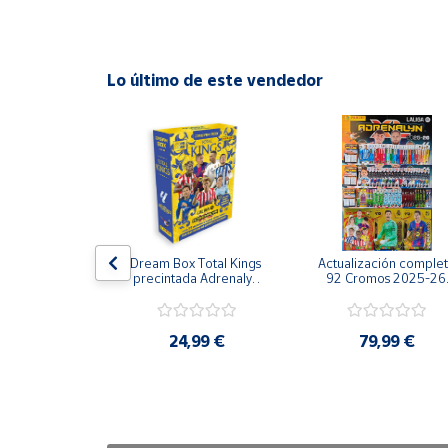
Cuenta
Lo último de este vendedor
Área
cliente
Ubicación
Península
y
 Oro #471 
Dream Box Total Kings 
Actualización complet
Baleares
5-26 Cromo 
precintada Adrenalyn 
92 Cromos 2025-26 
enalyn XL La 
XL La Liga 2025-26 
Panini Adrenalyn Plus 
Canarias,
a 25/26
Panini
La Liga 25/26 2ª 
Ceuta y
Edición
,99 €
24,99 €
79,99 €
Melilla