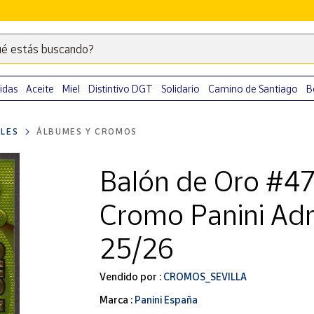
é estás buscando?
Escribe
palabras
clave
idas
Aceite
Miel
Distintivo DGT
Solidario
Camino de Santiago
B
para
buscar
LES
ÁLBUMES Y CROMOS
productos
en
Balón de Oro #47
Correos
Market
Cromo Panini Adr
.
25/26
Vendido por :
CROMOS_SEVILLA
Marca :
Panini España