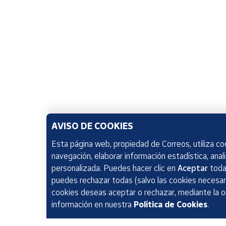
AVISO DE COOKIES
Esta página web, propiedad de Correos, utiliza coo
navegación, elaborar información estadística, anal
personalizada. Puedes hacer clic en
Aceptar
todas
puedes rechazar todas (salvo las cookies necesari
cookies deseas aceptar o rechazar, mediante la 
información en nuestra
Política de Cookies
.