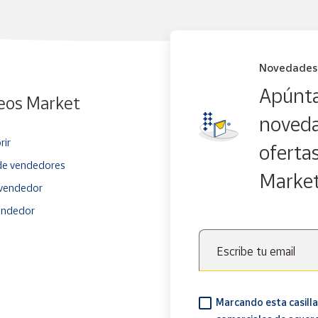
Novedades
Apúnta
eos Market
noveda
rir
oferta
e vendedores
Marke
vendedor
endedor
Escribe tu email
Marcando esta casilla