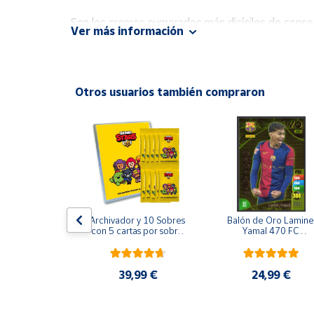
Productos
Solidarios
Son los cromos numerados más dicíciles de consegu
Ver más información
toploader para su protección.
Ayuda
Códigos sin validar.
Otros usuarios también compraron
Centro
de ayuda
Contacto
Vendedores
Mapa de
Pedri - FC 
Archivador y 10 Sobres 
Balón de Oro Lamine 
a 2025-26 
con 5 cartas por sobre 
Yamal 470 FC 
vendedores
 Panini 
Brawl Stars
Barcelona cromo 
 XL La Liga 
Adrenalyn XL 2024 
Hazte
5/26
2025 La liga 24/25
vendedor
,99 €
39,99 €
24,99 €
Área
vendedor