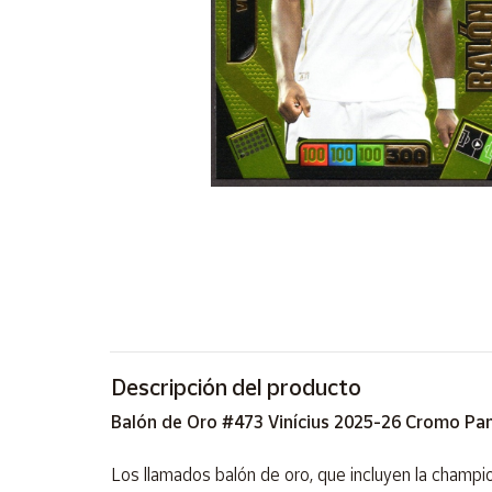
Artesanía
Oficina y
Papelería
Para Canarias,
Ceuta y Melilla
Más
populares
Bono
Cultural
Nuestros
vendedores
Descripción del producto
Las
novedades
Balón de Oro #473 Vinícius 2025-26 Cromo Pani
de Correos
Market
Los llamados balón de oro, que incluyen la champi