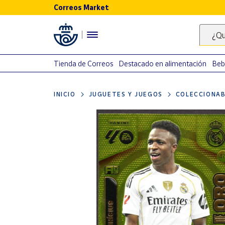
Correos Market
Menú
¿Qu
Nuestro
catálogo
Tienda de Correos
Destacado en alimentación
Beb
Alimentación
INICIO
JUGUETES Y JUEGOS
COLECCIONAB
Bebidas
Ocio y cultura
Juguetes y
juegos
Libros y
revistas
Merchandising
y regalos
Tienda de
Correos