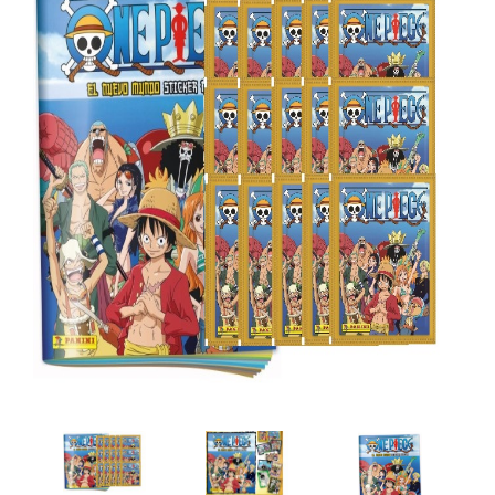
Artesanía
Oficina y
Papelería
Para Canarias,
Ceuta y Melilla
Más
populares
Bono
Cultural
Nuestros
vendedores
Las
novedades
de Correos
Market