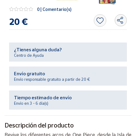
Productos
Solidarios
0 | Comentario(s)
20 €
Ayuda
Centro
de ayuda
¿Tienes alguna duda?
Centro de Ayuda
Contacto
Envío gratuito
Vendedores
Envío responsable gratuito a partir de 20 €
Mapa de
Tiempo estimado de envío
vendedores
Envío en 3 - 6 día(s)
Hazte
vendedor
Descripción del producto
Área
vendedor
Revive los diferentes arcos de One Piece, desde la Isla de