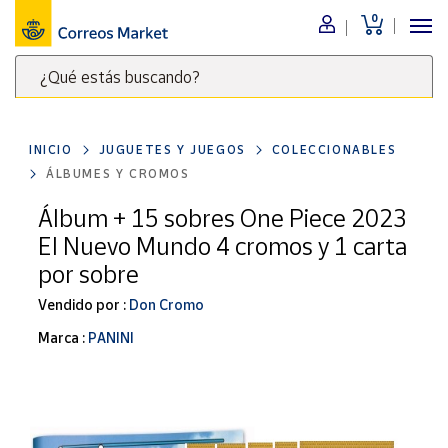
0
Menú
¿Qué estás buscando?
Nuestro
catálogo
Escribe
palabras
INICIO
JUGUETES Y JUEGOS
COLECCIONABLES
clave
Alimentación
ÁLBUMES Y CROMOS
para
Bebidas
buscar
Álbum + 15 sobres One Piece 2023
Ocio y cultura
productos
El Nuevo Mundo 4 cromos y 1 carta
en
Juguetes y
por sobre
juegos
Correos
Market
Vendido por :
Don Cromo
Libros y
.
revistas
Marca :
PANINI
Merchandising
y regalos
Tienda de
Correos