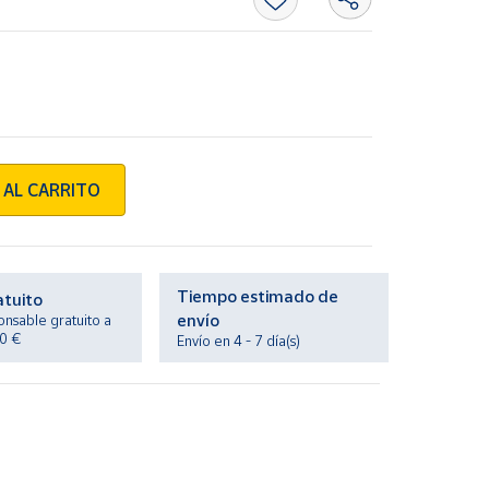
 AL CARRITO
Tiempo estimado de
atuito
envío
onsable gratuito a
20 €
Envío en 4 - 7 día(s)