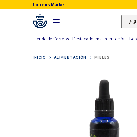
Correos Market
Menú
¿Qu
Nuestro
catálogo
Tienda de Correos
Destacado en alimentación
Beb
Alimentación
INICIO
ALIMENTACIÓN
MIELES
Bebidas
Ocio y cultura
Juguetes y
juegos
Libros y
revistas
Merchandising
y regalos
Tienda de
Correos