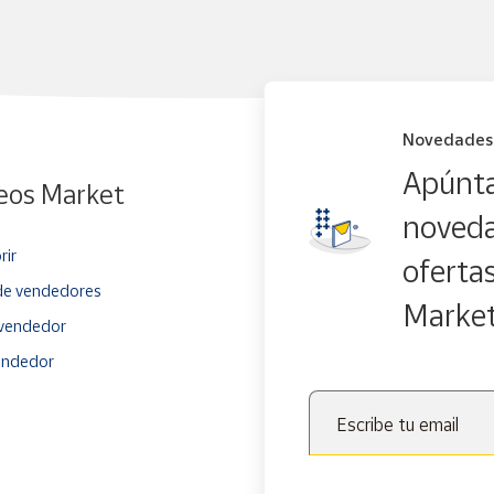
Novedades
Apúnta
eos Market
noveda
rir
oferta
e vendedores
Marke
vendedor
endedor
Escribe tu email