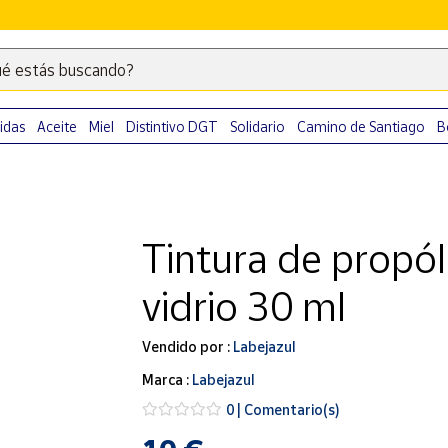
é estás buscando?
Escribe
palabras
clave
idas
Aceite
Miel
Distintivo DGT
Solidario
Camino de Santiago
B
para
buscar
productos
en
Tintura de propól
Correos
Market
vidrio 30 ml
.
Vendido por :
Labejazul
Marca :
Labejazul
0 | Comentario(s)