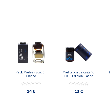
servar en lugar fresco, bien cerrado y alejado de la luz solar
gotas entre 1 y 3 veces diarias diluidas en agua, zumo, leche u 
nte sobre la zona a tratar.
conseja hacer un test de alergia dejando un par de gotas en el a
 
Pack Mieles - Edición 
Miel cruda de castaño 
Platino
BIO - Edición Platino
14 €
13 €