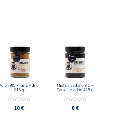
otro alimento hasta terminar el gotero.
ntebrazo para observar la reacción durante las 24h
Polen BIO - Tarro vidrio 
Miel de castaño BIO - 
215 g
Tarro de vidrio 425 g
10 €
8 €