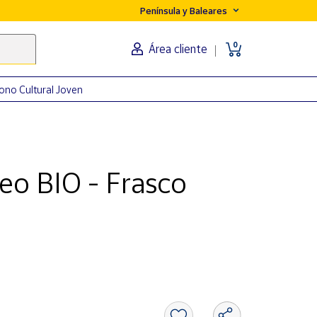
Península y Baleares
0
Área cliente
ono Cultural Joven
eo BIO - Frasco