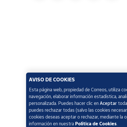
AVISO DE COOKIES
Esta página web, propiedad de Correos, utiliza coo
navegación, elaborar información estadística, anal
personalizada. Puedes hacer clic en
Aceptar
todas
puedes rechazar todas (salvo las cookies necesari
cookies deseas aceptar o rechazar, mediante la 
información en nuestra
Política de Cookies
.