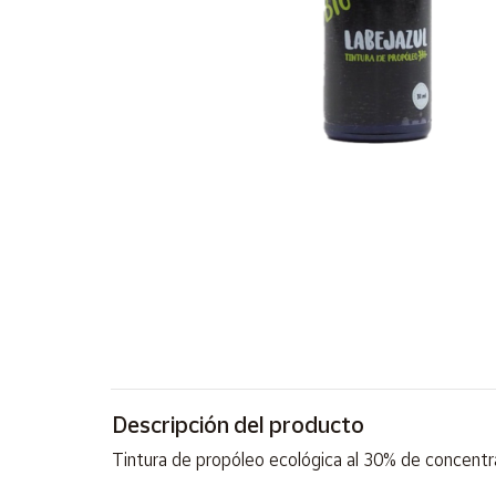
Artesanía
Oficina y
Papelería
Para Canarias,
Ceuta y Melilla
Más
populares
Bono
Cultural
Nuestros
vendedores
Las
novedades
Descripción del producto
de Correos
Market
Tintura de propóleo ecológica al 30% de concentr