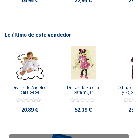
16,95 €
22,95 €
23,
Lo último de este vendedor
Disfraz de Angelito 
Disfraz de Ratona 
Disfraz de N
para bebé
para mujer
y Rojo pa
20,89 €
52,39 €
23,