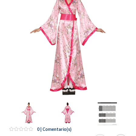
Artesanía
Oficina y
Papelería
Para Canarias,
Ceuta y Melilla
Más
populares
Bono
Cultural
Nuestros
vendedores
Las
novedades
de Correos
Market
0 | Comentario(s)