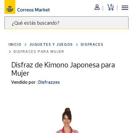
0
Menú
¿Qué estás buscando?
Nuestro
catálogo
Escribe
palabras
INICIO
JUGUETES Y JUEGOS
DISFRACES
clave
Alimentación
DISFRACES PARA MUJER
para
Bebidas
buscar
Disfraz de Kimono Japonesa para
Ocio y cultura
productos
Mujer
en
Juguetes y
juegos
Correos
Vendido por :
Disfrazzes
Market
Libros y
.
revistas
Merchandising
y regalos
Tienda de
Correos