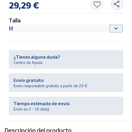
29,29 €
Productos
Solidarios
Talla
Ayuda
Centro
de ayuda
¿Tienes alguna duda?
Contacto
Centro de Ayuda
Vendedores
Envío gratuito
Envío responsable gratuito a partir de 20 €
Mapa de
vendedores
Tiempo estimado de envío
Hazte
Envío en 3 - 10 día(s)
vendedor
Área
vendedor
Descripción del producto