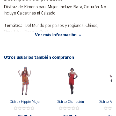
Disfraz de Kimono para Mujer. Incluye Bata, Cinturón. No
Cuenta
incluye Calcetines ni Calzado
Temática:
Del Mundo por paises y regiones, Chinos,
Área
cliente
Orientales, Ninjas y Geishas
Ver más información
Incluye
: Bata, Cinturón
Ubicación
No Incluye
: Calcetines ni Calzado
Material:
100% Polyester
Otros usuarios también compraron
Península
y
Baleares
Canarias,
Ceuta y
Melilla
Disfraz Hippie Mujer
Disfraz Charlestón
Disfraz Arl