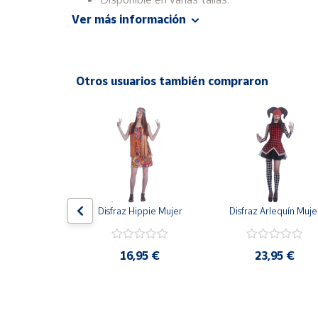
Productos
Ver más información
Solidarios
Ayuda
Otros usuarios también compraron
Centro
de ayuda
Contacto
Vendedores
 Payasa Loca 
Disfraz Hippie Mujer
Disfraz Arlequín Muje
dulto
Mapa de
vendedores
16,95 €
23,95 €
Hazte
,90 €
vendedor
Área
vendedor