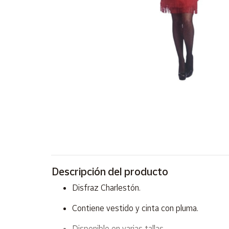
Artesanía
Oficina y
Papelería
Para Canarias,
Ceuta y Melilla
Más
populares
Bono
Cultural
Nuestros
vendedores
Descripción del producto
Las
Disfraz Charlestón.
novedades
de Correos
Contiene vestido y cinta con pluma.
Market
Disponible en varias tallas.