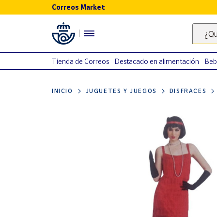
Correos Market
Menú
¿Qu
Nuestro
catálogo
Tienda de Correos
Destacado en alimentación
Beb
Alimentación
INICIO
JUGUETES Y JUEGOS
DISFRACES
Bebidas
Ocio y cultura
Juguetes y
juegos
Libros y
revistas
Merchandising
y regalos
Tienda de
Correos