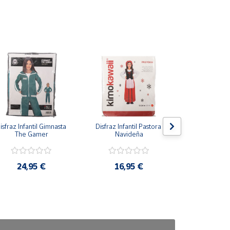
isfraz Infantil Gimnasta 
Disfraz Infantil Pastora 
Disfraz Infan
The Gamer
Navideña
Azu
24,95 €
16,95 €
16,9