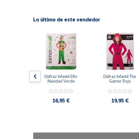
Cuenta
Lo último de este vendedor
Área
cliente
Ubicación
Península
antil Gato con 
Disfraz Infantil Elfo 
Disfraz Infantil The 
y
otas
Navidad Verde
Gamer Rojo
Baleares
Canarias,
,95 €
16,95 €
19,95 €
Ceuta y
Melilla