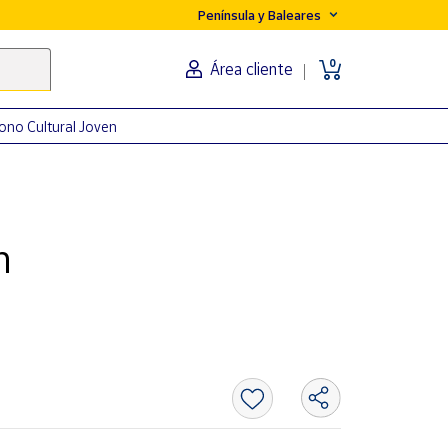
Península y Baleares
0
Área cliente
ono Cultural Joven
n