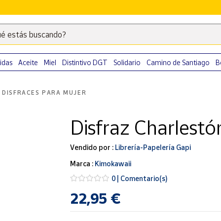
é estás buscando?
Escribe
palabras
clave
idas
Aceite
Miel
Distintivo DGT
Solidario
Camino de Santiago
B
para
buscar
DISFRACES PARA MUJER
productos
en
Disfraz Charlestó
Correos
Market
.
Vendido por :
Librería-Papelería Gapi
Marca :
Kimokawaii
0 | Comentario(s)
22,95 €