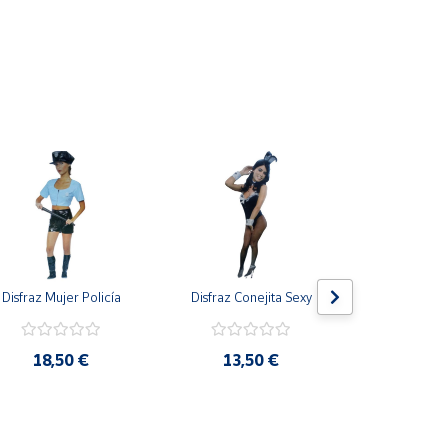
Disfraz Mujer Policía
Disfraz Conejita Sexy
Disfraz Muj
18,50 €
13,50 €
26,8