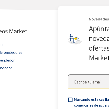
Novedades
Apúnta
eos Market
noveda
rir
oferta
e vendedores
Marke
vendedor
endedor
Escribe tu email
Marcando esta casilla
comerciales de acuer