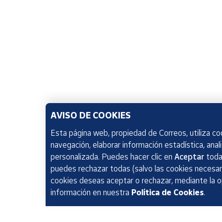
AVISO DE COOKIES
Esta página web, propiedad de Correos, utiliza coo
navegación, elaborar información estadística, anal
personalizada. Puedes hacer clic en
Aceptar
todas
puedes rechazar todas (salvo las cookies necesari
cookies deseas aceptar o rechazar, mediante la 
información en nuestra
Política de Cookies
.