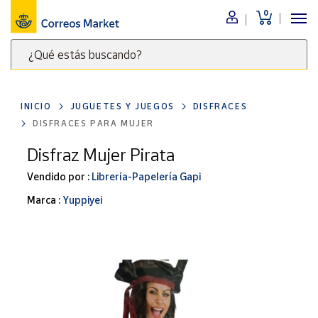
0
Menú
¿Qué estás buscando?
Nuestro
catálogo
Escribe
palabras
INICIO
JUGUETES Y JUEGOS
DISFRACES
clave
Alimentación
DISFRACES PARA MUJER
para
Bebidas
buscar
Disfraz Mujer Pirata
Ocio y cultura
productos
Vendido por :
Librería-Papelería Gapi
en
Juguetes y
juegos
Correos
Marca :
Yuppiyei
Market
Libros y
.
revistas
Merchandising
y regalos
Tienda de
Correos