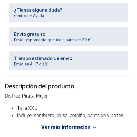
Productos
Solidarios
¿Tienes alguna duda?
Centro de Ayuda
Ayuda
Envío gratuito
Envío responsable gratuito a partir de 20 €
Centro
de ayuda
Tiempo estimado de envío
Contacto
Envío en 4 - 7 día(s)
Vendedores
Descripción del producto
Disfraz Pirata Mujer:
Mapa de
vendedores
Talla XXL
Hazte
Incluye: sombrero, blusa, corpiño, pantalón y botas.
vendedor
Ver más información
Área
vendedor