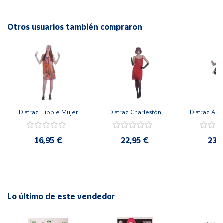
Cuenta
Otros usuarios también compraron
Área
cliente
Ubicación
Disfraz Hippie Mujer
Disfraz Charlestón
Disfraz Arl
Península
y
Baleares
16,95 €
22,95 €
23,
Canarias,
Ceuta y
Melilla
Lo último de este vendedor