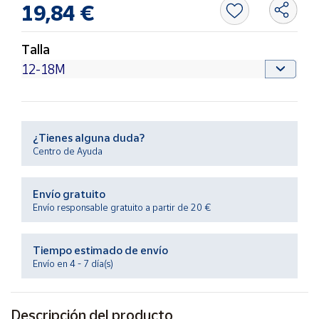
19,84 €
Productos
Solidarios
Talla
Ayuda
Centro
de ayuda
¿Tienes alguna duda?
Contacto
Centro de Ayuda
Vendedores
Envío gratuito
Envío responsable gratuito a partir de 20 €
Mapa de
vendedores
Tiempo estimado de envío
Hazte
Envío en 4 - 7 día(s)
vendedor
Área
vendedor
Descripción del producto