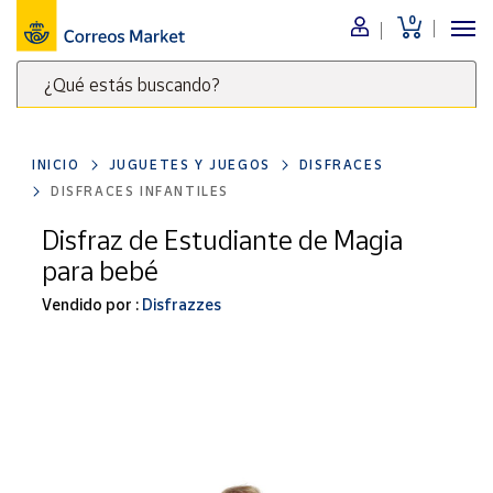
0
Menú
¿Qué estás buscando?
Nuestro
catálogo
Escribe
palabras
INICIO
JUGUETES Y JUEGOS
DISFRACES
clave
Alimentación
DISFRACES INFANTILES
para
Bebidas
buscar
Disfraz de Estudiante de Magia
Ocio y cultura
productos
para bebé
en
Juguetes y
juegos
Correos
Vendido por :
Disfrazzes
Market
Libros y
.
revistas
Merchandising
y regalos
Tienda de
Correos