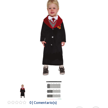
Artesanía
Oficina y
Papelería
Para Canarias,
Ceuta y Melilla
Más
populares
Bono
Cultural
Nuestros
vendedores
Las
novedades
de Correos
Market
0 | Comentario(s)