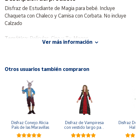
Disfraz de Estudiante de Magia para bebé. Incluye
Cuenta
Chaqueta con Chaleco y Camisa con Corbata. No incluye
Calzado
Área
cliente
Temática:
Películas, Cine y Tv, Magos
Ver más información
Personajes:
Harry Potter
Ubicación
Incluye
: Chaqueta con Chaleco y Camisa con Corbata
No Incluye
: Calzado
Otros usuarios también compraron
Península
Material:
100 % Poliester
y
Baleares
Canarias,
Ceuta y
Melilla
Disfraz Conejo Alicia 
Disfraz de Vampiresa 
Disfraz Duen
País de las Maravillas
con vestido largo para 
Hall
niña