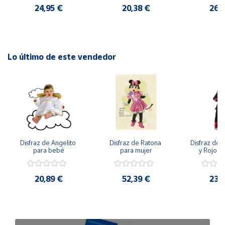
24,95 €
20,38 €
26,
Lo último de este vendedor
Disfraz de Angelito 
Disfraz de Ratona 
Disfraz de N
para bebé
para mujer
y Rojo pa
20,89 €
52,39 €
23,