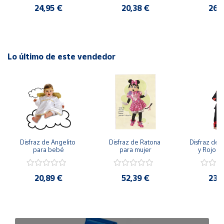
24,95 €
20,38 €
26,
Lo último de este vendedor
Disfraz de Angelito 
Disfraz de Ratona 
Disfraz de N
para bebé
para mujer
y Rojo pa
20,89 €
52,39 €
23,