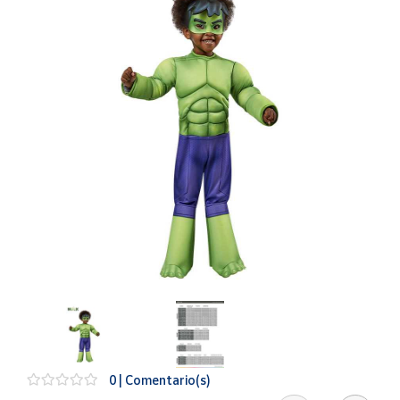
Artesanía
Oficina y
Papelería
Para Canarias,
Ceuta y Melilla
Más
populares
Bono
Cultural
Nuestros
vendedores
Las
novedades
de Correos
Market
0 | Comentario(s)