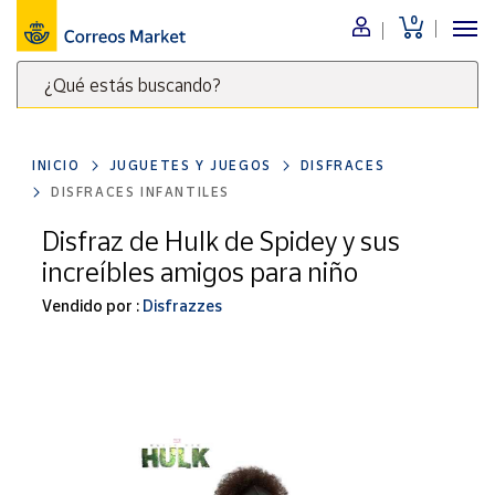
0
Menú
¿Qué estás buscando?
Nuestro
catálogo
Escribe
palabras
INICIO
JUGUETES Y JUEGOS
DISFRACES
clave
Alimentación
DISFRACES INFANTILES
para
Bebidas
buscar
Disfraz de Hulk de Spidey y sus
Ocio y cultura
productos
increíbles amigos para niño
en
Juguetes y
juegos
Correos
Vendido por :
Disfrazzes
Market
Libros y
.
revistas
Merchandising
y regalos
Tienda de
Correos