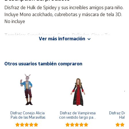
Disfraz de Hulk de Spidey y sus increíbles amigos para niño.
Cuenta
Incluye Mono acolchado, cubrebotas y máscara de tela 3D.
No incluye
Área
cliente
Temática:
Superhéroes y Comic, Películas, Cine y Tv
Ver más información
Celebración:
Día del Orgullo Friki
Personajes:
Hulk, Marvel, Los Vengadores
Ubicación
Incluye
: Mono acolchado, cubrebotas y máscara de tela 3D
Otros usuarios también compraron
Península
y
Baleares
Canarias,
Ceuta y
Melilla
Disfraz Conejo Alicia 
Disfraz de Vampiresa 
Disfraz Duen
País de las Maravillas
con vestido largo para 
Hall
niña