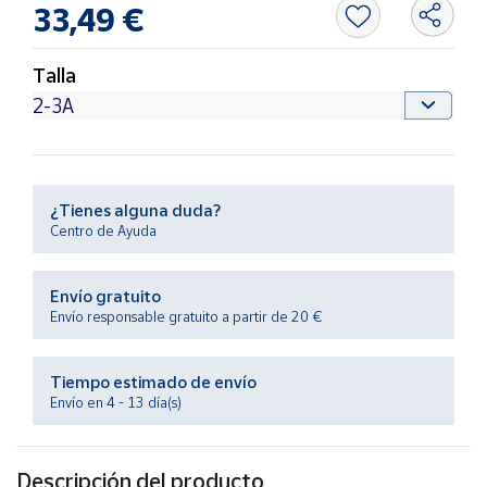
33,49 €
Productos
Solidarios
Talla
Ayuda
Centro
de ayuda
¿Tienes alguna duda?
Contacto
Centro de Ayuda
Vendedores
Envío gratuito
Envío responsable gratuito a partir de 20 €
Mapa de
vendedores
Tiempo estimado de envío
Hazte
Envío en 4 - 13 día(s)
vendedor
Área
vendedor
Descripción del producto