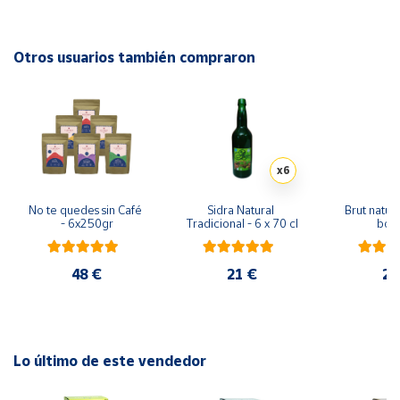
exquisitas mermeladas siempre usando métodos
tradicionales y recetas ancestrales.
Cuenta
Otros usuarios también compraron
Área
cliente
Ubicación
x6
No te quedes sin Café 
Sidra Natural 
Brut nature
Península
- 6x250gr
Tradicional - 6 x 70 cl
bote
y
Baleares
48 €
21 €
29
Canarias,
Ceuta y
Melilla
Lo último de este vendedor