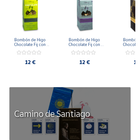
Bombón de Higo 
Bombón de Higo 
Bombón d
Chocolate Fij con 
Chocolate Fij con 
Chocolate
Crema de Pistacho 12 
Crema de Avellana 12 
Praliné Cru
uds / 150 g
uds / 150 g
uds / 
12 €
12 €
12
Camino de Santiago