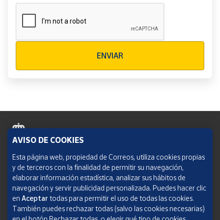
Verificación reCAPTCHA
ENVIAR
AVISO DE COOKIES
Política de cookies
Esta página web, propiedad de Correos, utiliza cookies propias
y de terceros con la finalidad de permitir su navegación,
Aviso legal
elaborar información estadística, analizar sus hábitos de
navegación y servir publicidad personalizada. Puedes hacer clic
Condiciones del servicio
en
Aceptar
todas para permitir el uso de todas las cookies.
También puedes rechazar todas (salvo las cookies necesarias)
Política de Privacidad Web
en el botón Rechazar todas, o elegir qué tipo de cookies