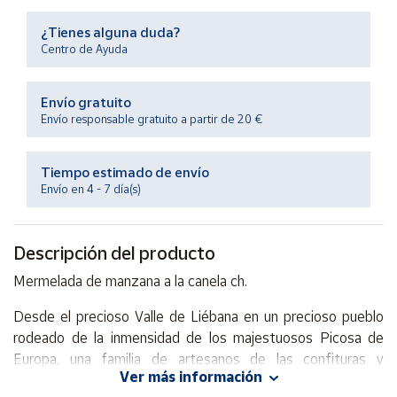
Productos
Solidarios
¿Tienes alguna duda?
Centro de Ayuda
Ayuda
Envío gratuito
Envío responsable gratuito a partir de 20 €
Centro
de ayuda
Tiempo estimado de envío
Contacto
Envío en 4 - 7 día(s)
Vendedores
Descripción del producto
Mapa de
Mermelada de manzana a la canela ch.
vendedores
Desde el precioso Valle de Liébana en un precioso pueblo
Hazte
rodeado de la inmensidad de los majestuosos Picosa de
vendedor
Europa, una familia de artesanos de las confituras y
Área
Ver más información
mermeladas elaboran estas deliciosas, naturales y
vendedor