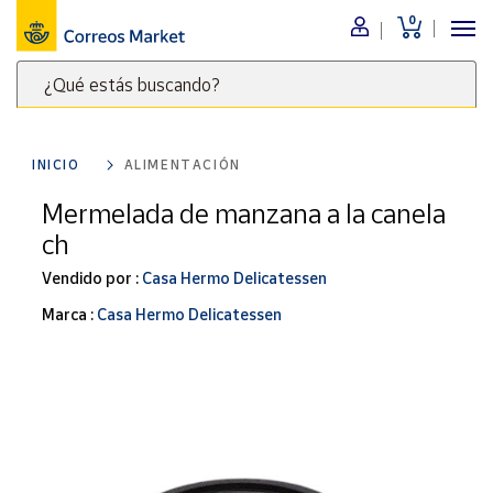
0
Menú
¿Qué estás buscando?
Nuestro
catálogo
Escribe
palabras
INICIO
ALIMENTACIÓN
clave
Alimentación
para
Mermelada de manzana a la canela
Bebidas
buscar
ch
Ocio y cultura
productos
en
Vendido por :
Casa Hermo Delicatessen
Juguetes y
juegos
Correos
Marca :
Casa Hermo Delicatessen
Market
Libros y
.
revistas
Merchandising
y regalos
Tienda de
Correos