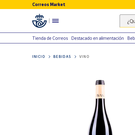
Correos Market
Menú
¿Qu
Nuestro
catálogo
Tienda de Correos
Destacado en alimentación
Beb
Alimentación
INICIO
BEBIDAS
VINO
Bebidas
Ocio y cultura
Juguetes y
juegos
Libros y
revistas
Merchandising
y regalos
Tienda de
Correos