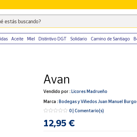
é estás buscando?
Escribe
palabras
clave
idas
Aceite
Miel
Distintivo DGT
Solidario
Camino de Santiago
B
para
buscar
productos
en
Avan
Correos
Market
.
Vendido por :
Licores Madrueño
Marca :
Bodegas y Viñedos Juan Manuel Burgo
0 | Comentario(s)
12,95 €