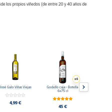
sde los propios viñedos (de entre 20 y 40 años de
x6
José Galo Viñas Viejas
Godello caja - Botella 
Caja 6 unid
6x75 cl
unidades Al
Esteban y 3
Ponte 
4,99 €
45 €
76,3