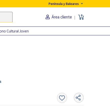
Península y Baleares
0
Área cliente
ono Cultural Joven
s