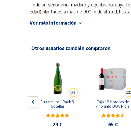
Productos
Todo un señor vino, maduro y equilibrado, cuya f
Solidarios
edad) plantados a más de 900 m de altitud, hasta
Ver más información
Ayuda
Centro
de ayuda
Otros usuarios también compraron
Contacto
Vendedores
Mapa de
x3
x1
vendedores
alo Navidad 
Brut nature - Pack 3 
Caja 12 botellas de 
he Vino Tinto 
Hazte
botellas
vino tinto DOC Rioja 
remeño
2023 - 12 x 75 cl
vendedor
Área
5 €
29 €
65 €
vendedor