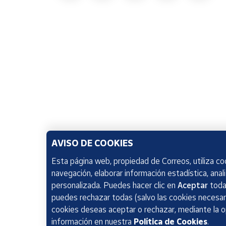
AVISO DE COOKIES
Esta página web, propiedad de Correos, utiliza coo
navegación, elaborar información estadística, anal
personalizada. Puedes hacer clic en
Aceptar
todas
puedes rechazar todas (salvo las cookies necesari
cookies deseas aceptar o rechazar, mediante la 
información en nuestra
Política de Cookies
.