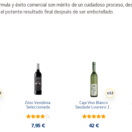
órmula y éxito comercial son mérito de un cuidadoso proceso, de
 el potente resultado final después de ser embotellado.
2
x12
Zinio Vendimia 
Caja Vino Blanco 
Seleccionada
Saudade Loureiro 12 
botellas
7,95 €
42 €