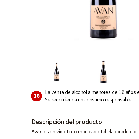
Artesanía
Oficina y
Papelería
Para Canarias,
Ceuta y Melilla
Más
populares
Bono
Cultural
La venta de alcohol a menores de 18 años e
Nuestros
18
vendedores
Se recomienda un consumo responsable.
Las
novedades
de Correos
Descripción del producto
Market
Avan
es un vino tinto monovarietal elaborado con 