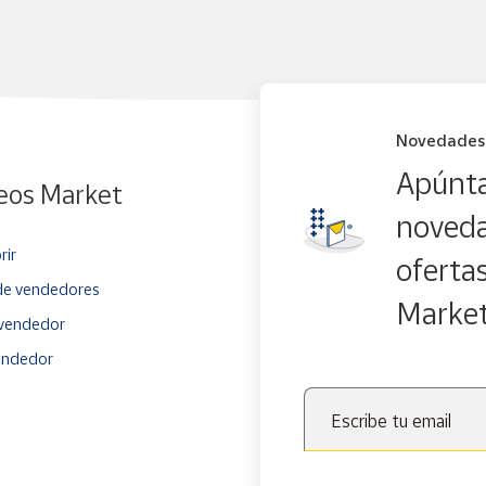
Novedades
Apúnta
eos Market
noveda
rir
oferta
e vendedores
Marke
vendedor
endedor
Escribe tu email