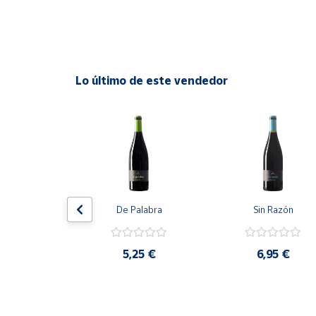
Cuenta
Área
Lo último de este vendedor
cliente
Ubicación
Península
y
Baleares
remía
De Palabra
Sin Razón
Canarias,
Ceuta y
Melilla
,95 €
5,25 €
6,95 €