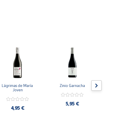
Lágrimas de María 
Zinio Garnacha
Lágrimas d
Joven
Cria
5,95 €
4,95 €
6,9