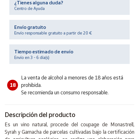
¿Tienes alguna duda?
Productos
Solidarios
Centro de Ayuda
Envío gratuito
Ayuda
Envío responsable gratuito a partir de 20 €
Centro
de ayuda
Tiempo estimado de envío
Envío en 3 - 6 día(s)
Contacto
La venta de alcohol a menores de 18 años está
Vendedores
18
prohibida.
Se recomienda un consumo responsable.
Mapa de
vendedores
Hazte
Descripción del producto
vendedor
Es un vino natural, procede del coupage de Monastrell,
Área
Syrah y Garnacha de parcelas cultivadas bajo la certificación
vendedor