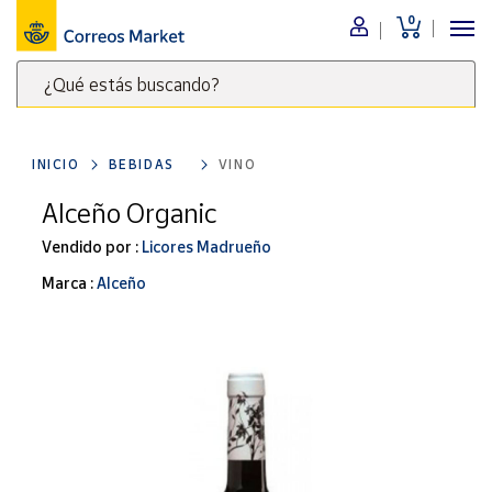
0
Menú
¿Qué estás buscando?
Nuestro
catálogo
Escribe
palabras
INICIO
BEBIDAS
VINO
clave
Alimentación
para
Alceño Organic
Bebidas
buscar
Ocio y cultura
Vendido por :
Licores Madrueño
productos
en
Juguetes y
Marca :
Alceño
juegos
Correos
Market
Libros y
.
revistas
Merchandising
y regalos
Tienda de
Correos