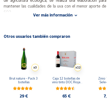
de agricultura ecológica, se realiza una elaboración para
mantener las cualidades de la uva con el menor aporte de
Cuenta
SO2.
Ver más información
Alceño Organic permanece durante 3-4 meses en
Área
barricas de roble francés y americano para que su vida sea
cliente
más prolongada. Vino de capa media-alta, aromas de
Otros usuarios también compraron
fruta negra y roja madura con toques torrefactos y
Ubicación
especiados, en boca es profundo y suave.
Península
y
Baleares
x3
x12
Canarias,
Brut nature - Pack 3 
Caja 12 botellas de 
Zinio Ve
Ceuta y
botellas
vino tinto DOC Rioja 
Selecc
Melilla
2023 - 12 x 75 cl
29 €
65 €
7,9