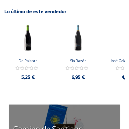
Lo último de este vendedor
De Palabra
Sin Razón
José Galo V
5,25 €
6,95 €
4,9
Camino de Santiago