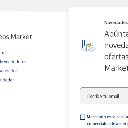
Novedades
Apúnta
eos Market
noveda
rir
oferta
e vendedores
Marke
vendedor
endedor
Escribe tu email
Marcando esta casilla
comerciales de acuer