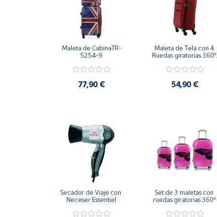
Productos
Solidarios
Ayuda
Maleta de CabinaTR-
Maleta de Tela con 4 
5254-9
Ruedas giratorias 360º 
Granate
Centro
de ayuda
77,90 €
54,90 €
Contacto
Vendedores
Mapa de
vendedores
Hazte
vendedor
Secador de Viaje con 
Set de 3 maletas con 
Neceser Essentiel
ruedas giratorias 360º 
Área
mariposa fucsia
vendedor