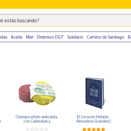
é estás buscando?
Escribe
palabras
clave
idas
Aceite
Miel
Distintivo DGT
Solidario
Camino de Santiago
B
para
buscar
productos
en
Correos
Market
.
Champú sólido anticaída, 
El Corazón Helado. 
a
con Caléndula y 
Almudena Grandes | 
Manzanilla ECO
Edición especial de lujo | 
Libro con sello y 