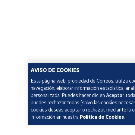
AVISO DE COOKIES
Esta página web, propiedad de Correos, utiliza coo
navegación, elaborar información estadística, anal
personalizada. Puedes hacer clic en
Aceptar
todas
puedes rechazar todas (salvo las cookies necesari
cookies deseas aceptar o rechazar, mediante la 
información en nuestra
Política de Cookies
.