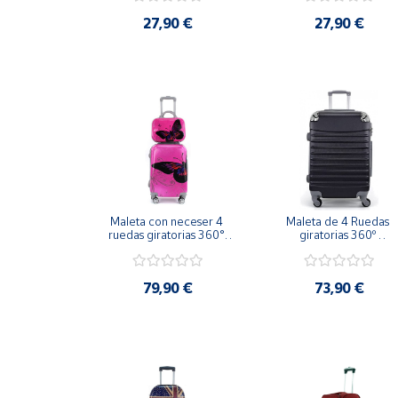
Artesanía
27,90 €
27,90 €
Oficina y
Papelería
Para Canarias,
Ceuta y Melilla
Más
populares
Maleta con neceser 4 
Maleta de 4 Ruedas 
Bono
ruedas giratorias 360° 
giratorias 360º 
Cultural
Mariposa Fucsia
66x41x25cm
Nuestros
vendedores
79,90 €
73,90 €
Las
novedades
de Correos
Market