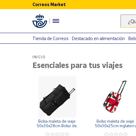
Correos Market
Menú
¿Qu
Nuestro
catálogo
Tienda de Correos
Destacado en alimentación
Beb
Alimentación
INICIO
Bebidas
Esenciales para tus viajes
Ocio y cultura
Juguetes y
juegos
Libros y
revistas
Merchandising
y regalos
Bolsa maleta de viaje 
Bolso maleta de viaje 
Tienda de
50x30x28cm Bolso de 
50x30x25cm inglaterr
Correos
deporte