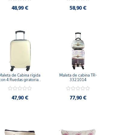
48,99 €
58,90 €
Maleta de Cabina rígida 
Maleta de cabina TR-
con 4 Ruedas giratorias 
3321014
Esquinas reforzadas 
52x33x20cm
47,90 €
77,90 €