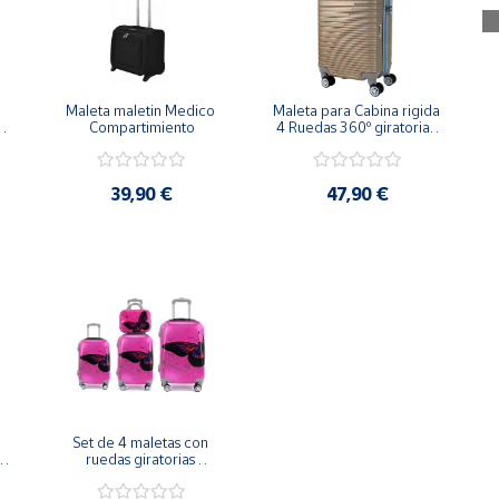
Maleta maletin Medico 
Maleta para Cabina rigida 
Compartimiento
4 Ruedas 360º giratorias 
Color Oro (53x34x20cm)
39,90 €
47,90 €
Set de 4 maletas con 
ruedas giratorias 
mariposa fucsia