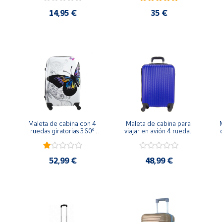
matasellos
14,95 €
35 €
Maleta de cabina con 4 
Maleta de cabina para 
ruedas giratorias 360º 
viajar en avión 4 ruedas 
mariposa
360º azul
52,99 €
48,99 €