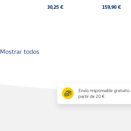
30,25 €
159,90 €
Cuenta
Área
cliente
Mostrar todos
Ubicación
Península
y
Baleares
x
Canarias,
Envío responsable gratuito 
Ceuta y
partir de 20 €
Melilla