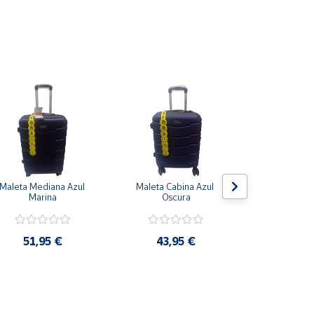
tente a impactos
s Peso: 3,5 kg
60 litros Peso: 3,2 kg
 35 litros Peso: 2,2 kg
Maleta Mediana Azul 
Maleta Cabina Azul 
Maleta de 
Marina
Oscura
giratoria
66x41
51,95 €
43,95 €
73,9