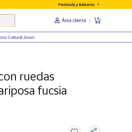
Península y Baleares
0
Área cliente
ono Cultural Joven
 con ruedas
ariposa fucsia