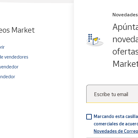
Novedades
Apúnta
eos Market
noveda
rir
oferta
e vendedores
Marke
vendedor
endedor
Escribe tu email
Marcando esta casilla
comerciales de acuer
Novedades de Correo