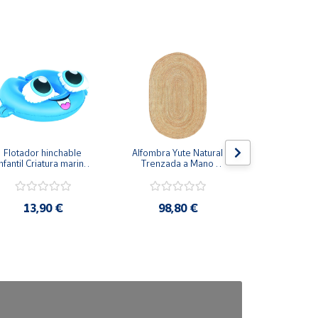
Flotador hinchable 
Alfombra Yute Natural 
Transportí
nfantil Criatura marina 
Trenzada a Mano 
Mascota
60x46cm
Ovalada
Cremallera
37x18
13,90 €
98,80 €
19,9