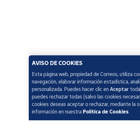
AVISO DE COOKIES
Esta página web, propiedad de Correos, utiliza coo
navegación, elaborar información estadística, anal
personalizada. Puedes hacer clic en
Aceptar
todas
puedes rechazar todas (salvo las cookies necesari
cookies deseas aceptar o rechazar, mediante la 
información en nuestra
Política de Cookies
.