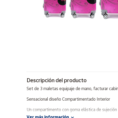
Artesanía
Oficina y
Papelería
Para Canarias,
Ceuta y Melilla
Más
populares
Bono
Cultural
Descripción del producto
Nuestros
vendedores
Set de 3 maletas equipaje de mano, facturar cabina
Las
novedades
Sensacional diseño Compartimentado Interior
de Correos
Market
Un compartimento con goma elástica de sujeción 
Ver más información