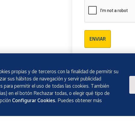
Verificación reCAPTCH
ENVIAR
kies propias y de terceros con la finalidad de permitir su
izar sus hábitos de navegación y servir publicidad
 para permitir el uso de todas las cookies. También
as) en el botón Rechazar todas, o elegir qué tipo de
opción
Configurar Cookies.
Puedes obtener más