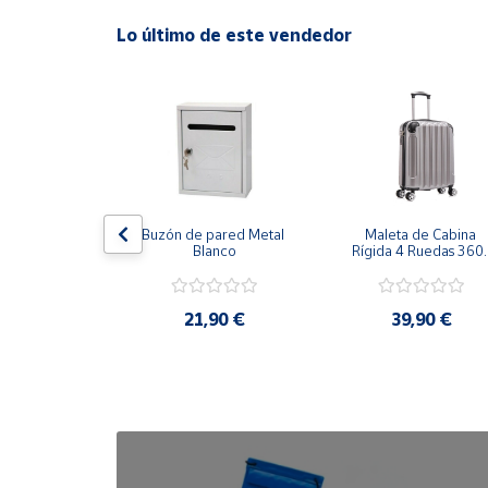
Lo último de este vendedor
Cuenta
Área
cliente
Ubicación
ha Grill 
Buzón de pared Metal 
Maleta de Cabina 
herente 
Blanco
Rígida 4 Ruedas 360º 
Península
ción 47cm
Esquinas reforzadas 
y
37L
Baleares
,99 €
21,90 €
39,90 €
Canarias,
Ceuta y
Melilla