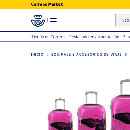
Correos Market
Menú
¿Qu
Nuestro
catálogo
Tienda de Correos
Destacado en alimentación
Beb
Alimentación
INICIO
EQUIPAJE Y ACCESORIOS DE VIAJE
Bebidas
Ocio y cultura
Juguetes y
juegos
Libros y
revistas
Merchandising
y regalos
Tienda de
Correos