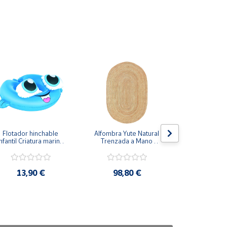
Flotador hinchable 
Alfombra Yute Natural 
Transportí
nfantil Criatura marina 
Trenzada a Mano 
Mascota
60x46cm
Ovalada
Cremallera
37x18
13,90 €
98,80 €
19,9