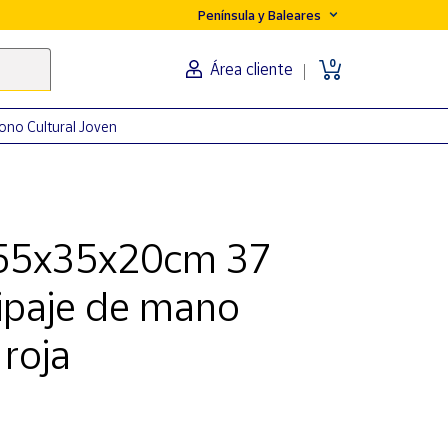
Península y Baleares
0
Área cliente
ono Cultural Joven
 55x35x20cm 37
quipaje de mano
 roja