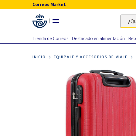
Correos Market
Menú
¿Qu
Nuestro
catálogo
Tienda de Correos
Destacado en alimentación
Beb
Alimentación
INICIO
EQUIPAJE Y ACCESORIOS DE VIAJE
Bebidas
Ocio y cultura
Juguetes y
juegos
Libros y
revistas
Merchandising
y regalos
Tienda de
Correos