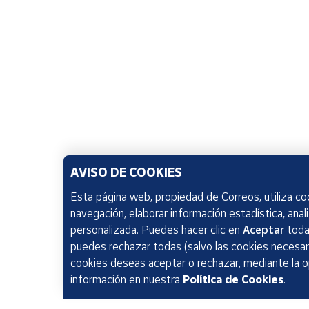
AVISO DE COOKIES
Esta página web, propiedad de Correos, utiliza coo
navegación, elaborar información estadística, anal
personalizada. Puedes hacer clic en
Aceptar
todas
puedes rechazar todas (salvo las cookies necesari
cookies deseas aceptar o rechazar, mediante la 
información en nuestra
Política de Cookies
.