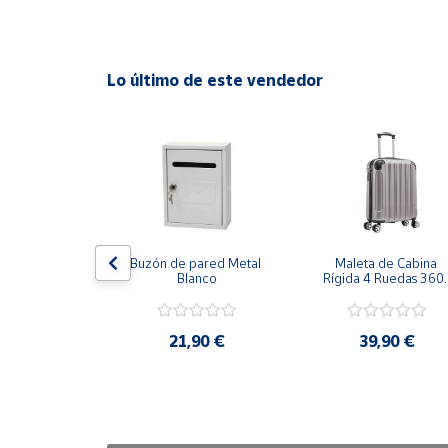
Cuenta
Lo último de este vendedor
Área
cliente
Ubicación
Península
y
ha Grill 
Buzón de pared Metal 
Maleta de Cabina 
Baleares
herente 
Blanco
Rígida 4 Ruedas 360º 
ción 47cm
Esquinas reforzadas 
Canarias,
37L
Ceuta y
,99 €
21,90 €
39,90 €
Melilla