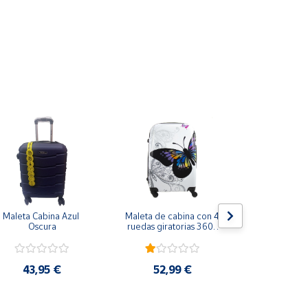
plástico ABS
Maleta Cabina Azul 
Maleta de cabina con 4 
Maleta de 
Oscura
ruedas giratorias 360º 
giratoria
mariposa
66x41
43,95 €
52,99 €
73,9