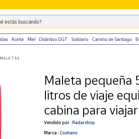
é estás buscando?
Escribe
palabras
clave
idas
Aceite
Miel
Distintivo DGT
Solidario
Camino de Santiago
B
para
buscar
MALETAS
productos
en
Maleta pequeña
Correos
Market
litros de viaje e
.
cabina para viajar
Vendido por :
Radarshop
Marca :
Coshano