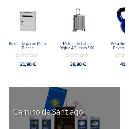
incluidas X Ancho X Fondo) Volumen: aprox. 35 litros Peso:
2,2 kg
Buzón de pared Metal 
Maleta de Cabina 
Pesa Rusa K
Blanco
Rígida 4 Ruedas 360º 
Revestimi
Esquinas reforzadas 
vinilo 
37L
Antidesli
21,90 €
39,90 €
41,
Camino de Santiago