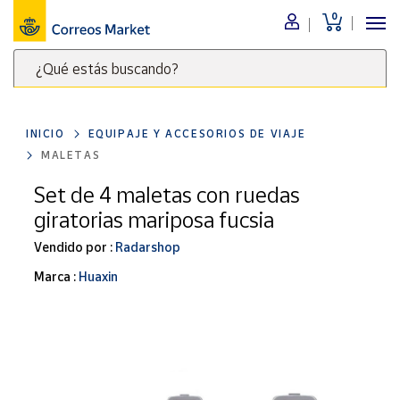
0
Menú
¿Qué estás buscando?
Nuestro
catálogo
Escribe
palabras
INICIO
EQUIPAJE Y ACCESORIOS DE VIAJE
clave
Alimentación
MALETAS
para
Bebidas
buscar
Set de 4 maletas con ruedas
Ocio y cultura
productos
giratorias mariposa fucsia
en
Juguetes y
juegos
Correos
Vendido por :
Radarshop
Market
Libros y
Marca :
Huaxin
.
revistas
Merchandising
y regalos
Tienda de
Correos