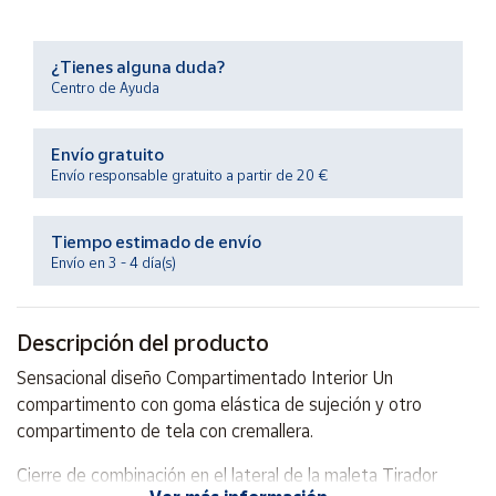
Productos
Solidarios
¿Tienes alguna duda?
Centro de Ayuda
Ayuda
Envío gratuito
Centro
Envío responsable gratuito a partir de 20 €
de ayuda
Contacto
Tiempo estimado de envío
Envío en 3 - 4 día(s)
Vendedores
Descripción del producto
Mapa de
vendedores
Sensacional diseño Compartimentado Interior Un
Hazte
compartimento con goma elástica de sujeción y otro
vendedor
compartimento de tela con cremallera.
Área
Cierre de combinación en el lateral de la maleta Tirador
vendedor