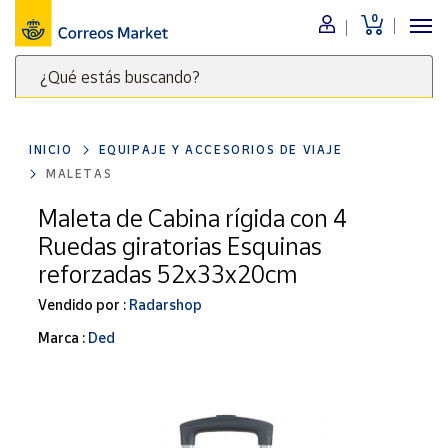
0
Menú
¿Qué estás buscando?
Nuestro
catálogo
Escribe
palabras
INICIO
EQUIPAJE Y ACCESORIOS DE VIAJE
clave
Alimentación
MALETAS
para
Bebidas
buscar
Maleta de Cabina rígida con 4
Ocio y cultura
productos
Ruedas giratorias Esquinas
en
Juguetes y
reforzadas 52x33x20cm
juegos
Correos
Market
Vendido por :
Radarshop
Libros y
.
revistas
Marca :
Ded
Merchandising
y regalos
Tienda de
Correos