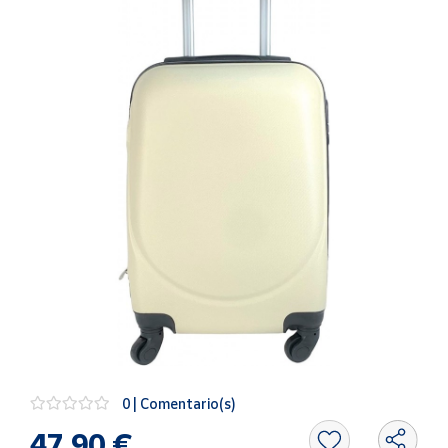
Artesanía
Oficina y
Papelería
Para Canarias,
Ceuta y Melilla
Más
populares
Bono
Cultural
Nuestros
vendedores
Las
novedades
de Correos
0 | Comentario(s)
Market
47,90 €