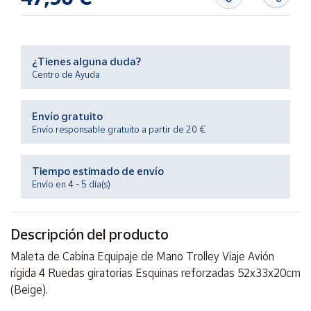
Productos
Solidarios
¿Tienes alguna duda?
Ayuda
Centro de Ayuda
Centro
de ayuda
Envío gratuito
Envío responsable gratuito a partir de 20 €
Contacto
Tiempo estimado de envío
Vendedores
Envío en 4 - 5 día(s)
Mapa de
vendedores
Descripción del producto
Hazte
Maleta de Cabina Equipaje de Mano Trolley Viaje Avión
vendedor
rígida 4 Ruedas giratorias Esquinas reforzadas 52x33x20cm
Área
(Beige).
vendedor