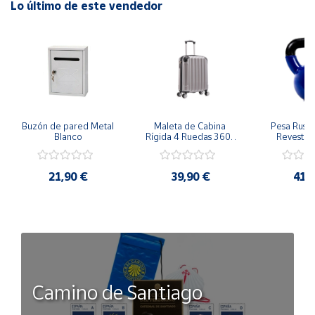
Lo último de este vendedor
Buzón de pared Metal 
Maleta de Cabina 
Pesa Rusa K
Blanco
Rígida 4 Ruedas 360º 
Revestimi
Esquinas reforzadas 
vinilo 
37L
Antidesli
21,90 €
39,90 €
41,
Camino de Santiago