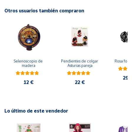
Otros usuarios también compraron
Cuenta
Área
cliente
Ubicación
Selenoscopio de 
Pendientes de colgar 
Rosa forj
madera
Asturias pareja
Península
y
29,
Baleares
12 €
22 €
Canarias,
Ceuta y
Melilla
Lo último de este vendedor