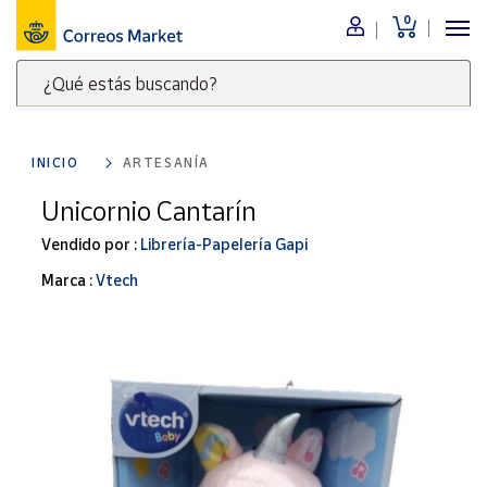
0
Menú
¿Qué estás buscando?
Nuestro
catálogo
Escribe
palabras
INICIO
ARTESANÍA
clave
Alimentación
para
Unicornio Cantarín
Bebidas
buscar
Ocio y cultura
Vendido por :
Librería-Papelería Gapi
productos
en
Juguetes y
Marca :
Vtech
juegos
Correos
Market
Libros y
.
revistas
Merchandising
y regalos
Tienda de
Correos