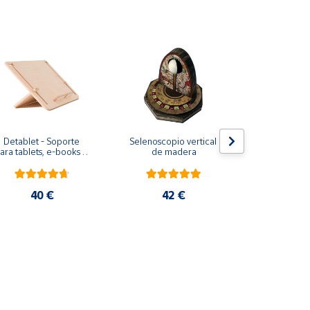
Detablet - Soporte 
Selenoscopio vertical 
Debeam - So
ara tablets, e-books o 
de madera
sobremes
libros convencionales
ordenadores 
40 €
42 €
40