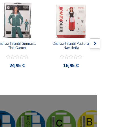
isfraz Infantil Gimnasta 
Disfraz Infantil Pastora 
Disfraz Infan
The Gamer
Navideña
Azu
24,95 €
16,95 €
16,9