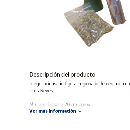
Artesanía
Oficina y
Papelería
Para Canarias,
Ceuta y Melilla
Más
populares
Bono
Descripción del producto
Cultural
Juego inciensario figura Legionario de ceramica co
Nuestros
Tres Reyes.
vendedores
Las
Altura inciensario 20 cm. aprox.
novedades
Ver más información
de Correos
Market