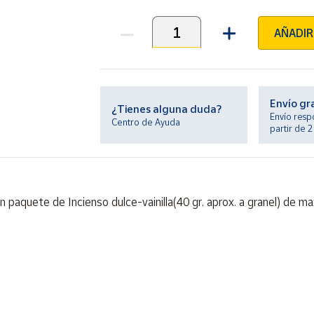
AÑADIR
Unidades
Envío gr
¿Tienes alguna duda?
Envío resp
Centro de Ayuda
partir de 
n paquete de Incienso dulce-vainilla(40 gr. aprox. a granel) de m