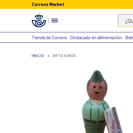
Correos Market
Menú
¿Qu
Nuestro
catálogo
Tienda de Correos
Destacado en alimentación
Beb
Alimentación
INICIO
ARTESANÍA
Bebidas
Ocio y cultura
Juguetes y
juegos
Libros y
revistas
Merchandising
y regalos
Tienda de
Correos