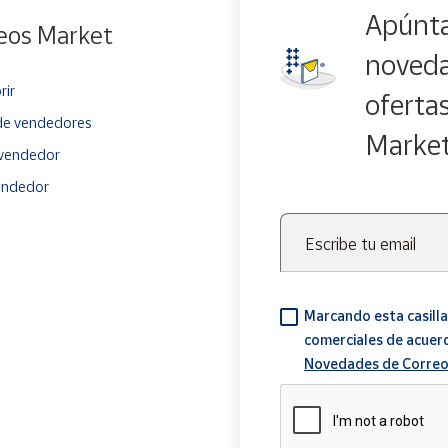
Apúnta
eos Market
noveda
rir
oferta
e vendedores
Marke
vendedor
endedor
Escribe tu email
Marcando esta casilla
comerciales de acuer
Novedades de Correo