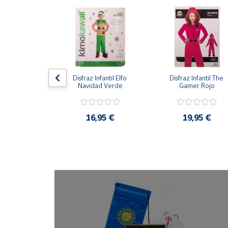
Cuenta
Área
cliente
antil Gato con 
Disfraz Infantil Elfo 
Disfraz Infantil The 
otas
Navidad Verde
Gamer Rojo
Ubicación
,95 €
16,95 €
19,95 €
Península
y
Baleares
Canarias,
Ceuta y
Melilla