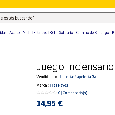
é estás buscando?
Escribe
palabras
clave
idas
Aceite
Miel
Distintivo DGT
Solidario
Camino de Santiago
B
para
buscar
productos
en
Juego Inciensario
Correos
Market
.
Vendido por :
Librería-Papelería Gapi
Marca :
Tres Reyes
0 | Comentario(s)
14,95 €