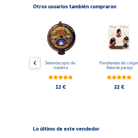
Productos
Otros usuarios también compraron
Solidarios
Ayuda
Centro
de ayuda
Contacto
del árbol de 
Selenoscopio de 
Pendientes de colgar
 con chips 
madera
Asturias pareja
naturales de 
sa y amatista
Vendedores
5 €
12 €
22 €
Mapa de
vendedores
Hazte
vendedor
Área
Lo último de este vendedor
vendedor