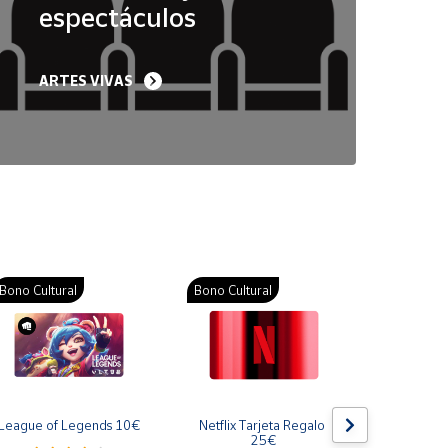
espectáculos
ARTES VIVAS
Bono Cultural
Bono Cultural
Bono Cult
League of Legends 10€
Netflix Tarjeta Regalo 
Gift Card
25€