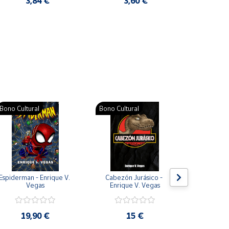
3,84 €
3,60 €
2
Pat
Bono Cultural
Bono Cultural
Bono Cult
Espiderman - Enrique V. 
Cabezón Jurásico - 
Jarripot
Vegas
Enrique V. Vegas
cabezón 
V
19,90 €
15 €
19