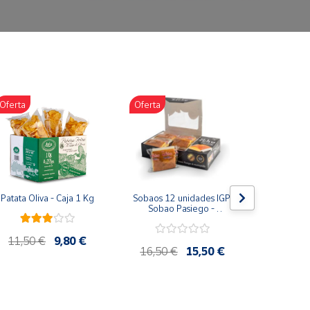
Oferta
Oferta
Oferta
Patata Oliva - Caja 1 Kg
Sobaos 12 unidades IGP 
Miel Mil
Sobao Pasiego - 
Tarro 10
Paquete 1 Kg
Artesana 
11,50 €
9,80 €
16,50 €
15,50 €
12,75 