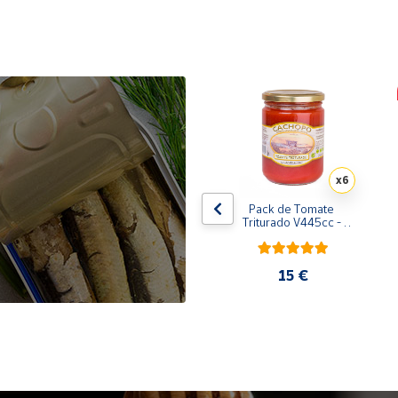
x10
x6
de 
Pack de 10 latas de 
Pack de Tomate 
 
Sardinillas en aceite de 
Triturado V445cc - 
oliva 125 ml
6x400g
31,35 €
15 €