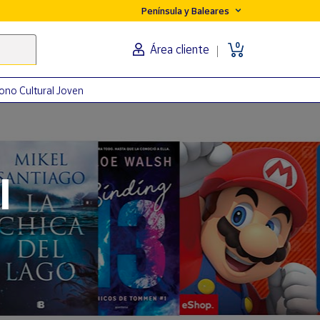
Península y Baleares
0
Área cliente
ono Cultural Joven
orma
l