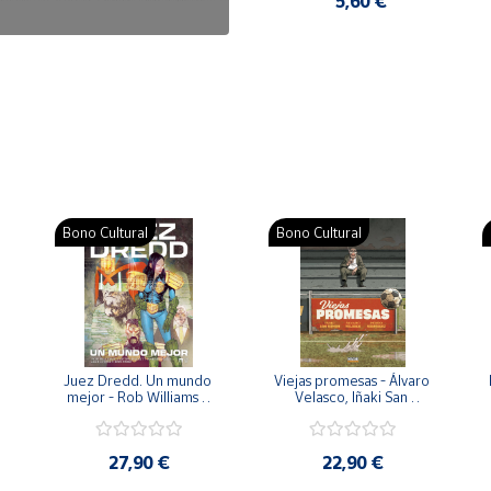
7,50 €
5,60 €
Bono Cultural
Bono Cultural
 
Juez Dredd. Un mundo 
Viejas promesas - Álvaro 
mejor - Rob Williams y 
Velasco, Iñaki San 
Arthur Wyatt
Román y Pedro 
Rodríguez
27,90 €
22,90 €