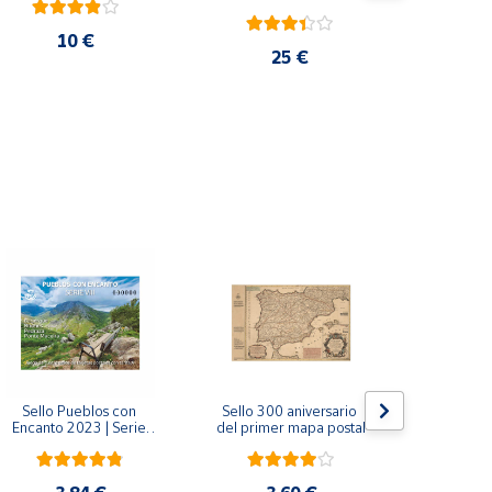
10 €
25 €
Sello Pueblos con 
Sello 300 aniversario 
Sello Mil
Encanto 2023 | Serie 
del primer mapa postal
funda
VIII I Bagergue, Briones, 
Monaste
Pedraza y Ponte 
Salvador d
Maceira | Hoja bloque
(Asturi