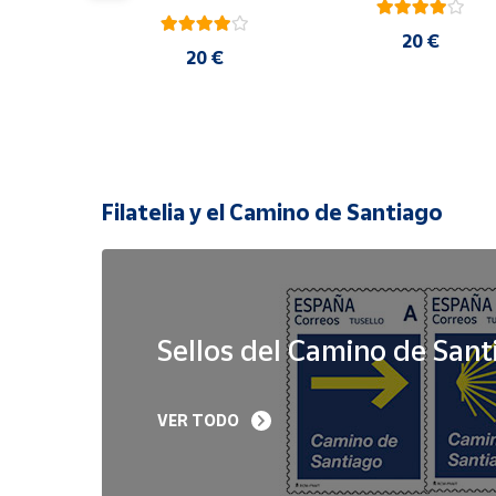
20 €
 €
20 €
Filatelia y el Camino de Santiago
Sellos del Camino de Sant
Sello Iglesia 
Sello Año Jubilar 
VER TODO
prerrománica de 
Lebaniego 2023 I Pa
Priesca. Asturias | Serie 
de 5
Patrimonio Histórico | 
Hoja Bloque