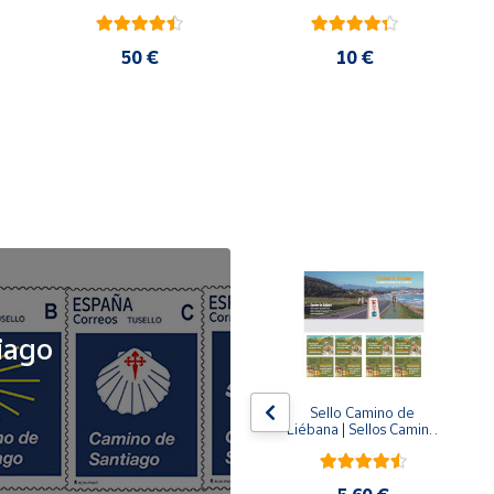
50 €
10 €
NOVEDAD
iago
x5
x5
Tusello Camino de 
Sello Camino de 
ck 
Santiago 2026 | La 
Liébana | Sellos Camino 
Flecha Amarilla | Tarifa 
de Santiago del Norte
A | Pack de 5