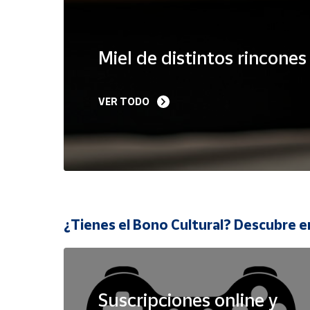
Cuenta
Miel de distintos rincone
Área
cliente
VER TODO
Ubicación
Península
y
Baleares
Canarias,
¿Tienes el Bono Cultural? Descubre e
Ceuta y
Melilla
Suscripciones online y