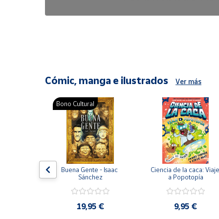
6,47 €
8,25 €
Cómic, manga e ilustrados
Ver más
Bono Cultural
ón del 
Buena Gente - Isaac 
Ciencia de la caca: Viaje
encia en 
Sánchez
a Popotopía
ic
9 €
19,95 €
9,95 €