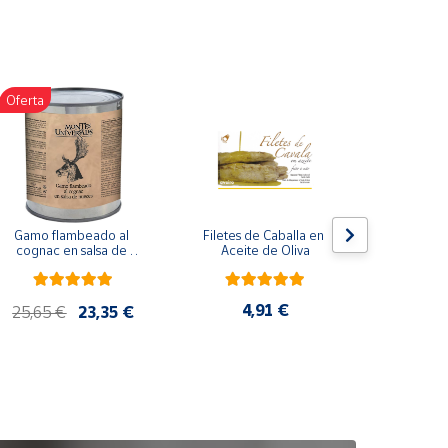
Oferta
Gamo flambeado al 
Filetes de Caballa en 
Pack 
cognac en salsa de 
Aceite de Oliva
compuesto
nueces (865 g)
de co
ela
artes
4,91 €
25,65 €
23,35 €