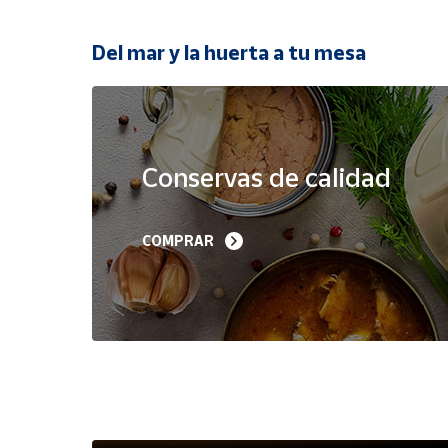
Productos
Solidarios
Del mar y la huerta a tu mesa
Ayuda
Oferta
Centro
de ayuda
Conservas de calidad
Contacto
Filetes de Melva 
Sardinillas en Aceite 
COMPRAR
Canutera de Barbate 
Oliva 40-45 piezas A
Vendedores
525 g
Churrusquiña
35,90 €
7,50 €
6,80 €
Mapa de
vendedores
Hazte
vendedor
Área
vendedor