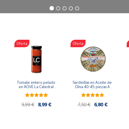
Oferta
Oferta
Tomate entero pelado 
Sardinillas en Aceite de 
en AOVE La Catedral 
Oliva 40-45 piezas A 
ER-630
Churrusquiña
9,99 €
8,99 €
7,50 €
6,80 €