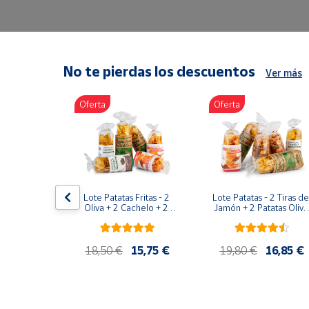
Artesanía
Oficina y
Papelería
Para Canarias,
No te pierdas los descuentos
Ver más
Ceuta y Melilla
Oferta
Oferta
Más
populares
Bono
Cultural
duras ER-
Lote Patatas Fritas - 2 
Lote Patatas - 2 Tiras de 
dral 600g
Nuestros
Oliva + 2 Cachelo + 2 
Jamón + 2 Patatas Oliva 
Hierbas
+ 1 Patatas Cachelo + 1 
vendedores
Patatas Hierbas
Las
10,50 €
18,50 €
15,75 €
19,80 €
16,85 €
novedades
de Correos
Market