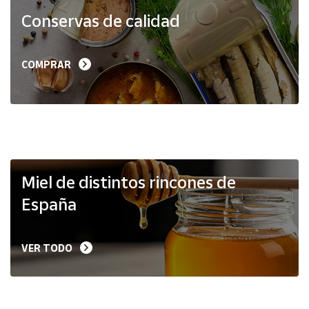
Productos
Conservas de calidad
Solidarios
Ayuda
COMPRAR
Centro
de ayuda
Contacto
Vendedores
Miel de distintos rincones de
España
Mapa de
vendedores
VER TODO
Hazte
vendedor
Área
vendedor