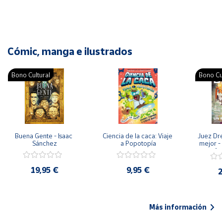
Cómic, manga e ilustrados
Bono Cultural
Bono Cu
Buena Gente - Isaac 
Ciencia de la caca: Viaje 
Juez Dr
Sánchez
a Popotopía
mejor - 
Ar
19,95 €
9,95 €
2
Más información