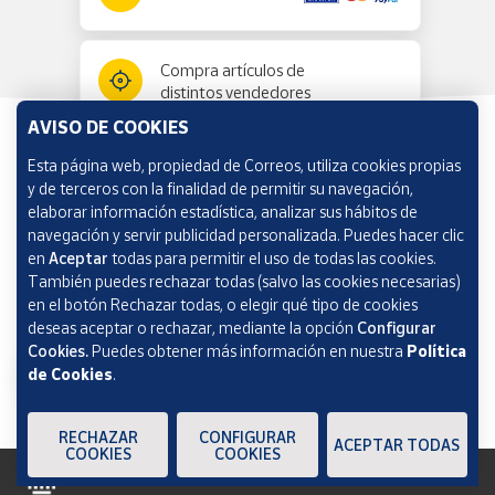
Compra artículos de
distintos vendedores
AVISO DE COOKIES
Esta página web, propiedad de Correos, utiliza cookies propias
Información y ayuda
y de terceros con la finalidad de permitir su navegación,
elaborar información estadística, analizar sus hábitos de
navegación y servir publicidad personalizada. Puedes hacer clic
Correos Market
en
Aceptar
todas para permitir el uso de todas las cookies.
También puedes rechazar todas (salvo las cookies necesarias)
en el botón Rechazar todas, o elegir qué tipo de cookies
deseas aceptar o rechazar, mediante la opción
Configurar
Cookies.
Puedes obtener más información en nuestra
Política
de Cookies
.
RECHAZAR
CONFIGURAR
ACEPTAR TODAS
COOKIES
COOKIES