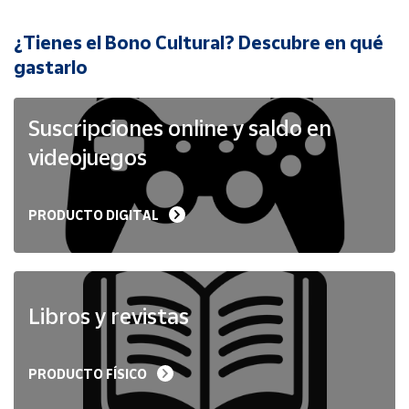
¿Tienes el Bono Cultural? Descubre en qué
Cuenta
gastarlo
Área
cliente
Suscripciones online y saldo en
videojuegos
Ubicación
PRODUCTO DIGITAL
Península
y
Baleares
Canarias,
Ceuta y
Libros y revistas
Melilla
PRODUCTO FÍSICO