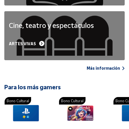
Cine, teatro y espectáculos
ARTES VIVAS
Más información
Para los más gamers
Bono Cultural
Bono Cultural
Bono Cu