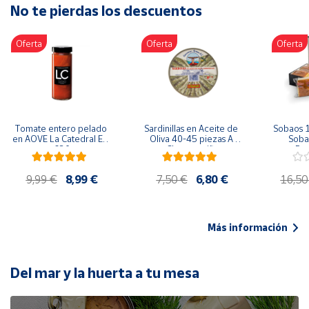
No te pierdas los descuentos
Artesanía
Oficina y
Oferta
Oferta
Oferta
Papelería
Para Canarias,
Ceuta y Melilla
Más
Tomate entero pelado 
Sardinillas en Aceite de 
Sobaos 1
populares
en AOVE La Catedral ER-
Oliva 40-45 piezas A 
Sobao
630
Churrusquiña
Paq
Bono
9,99 €
8,99 €
7,50 €
6,80 €
16,50
Cultural
Nuestros
vendedores
Más información
Las
novedades
de Correos
Del mar y la huerta a tu mesa
Market