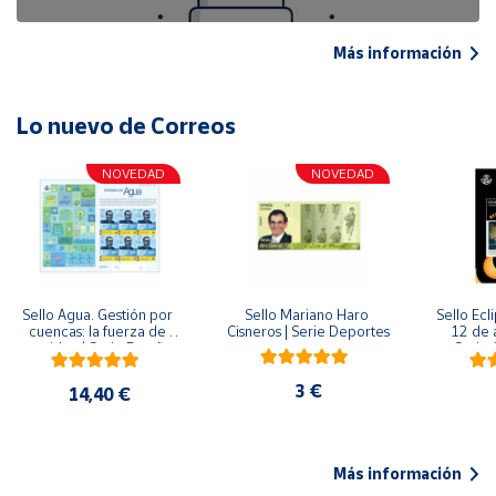
Más información
Lo nuevo de Correos
NOVEDAD
NOVEDAD
Sello Agua. Gestión por 
Sello Mariano Haro 
Sello Ecl
cuencas: la fuerza de 
Cisneros | Serie Deportes
12 de 
una idea.| Serie España 
Serie C
ES| Pliego Premium
3 €
14,40 €
Más información