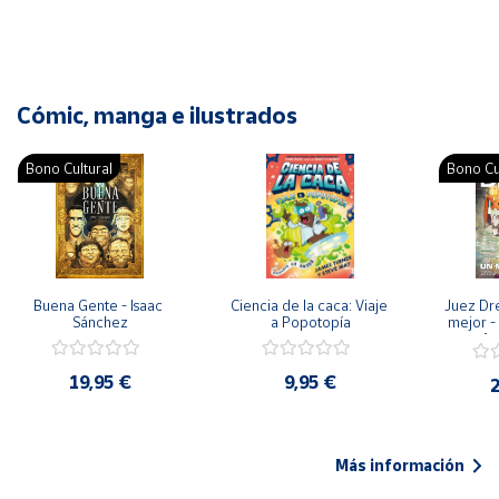
Cómic, manga e ilustrados
Bono Cultural
Bono Cu
Buena Gente - Isaac 
Ciencia de la caca: Viaje 
Juez Dr
Sánchez
a Popotopía
mejor - 
Ar
19,95 €
9,95 €
2
Más información