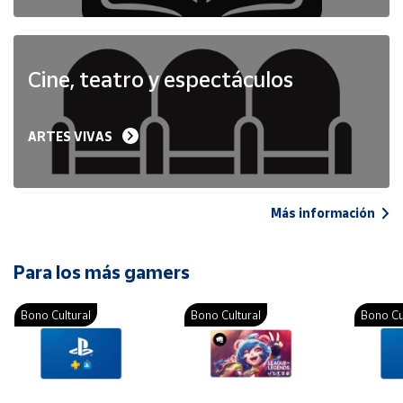
Cine, teatro y espectáculos
ARTES VIVAS
Más información
Para los más gamers
Bono Cultural
Bono Cultural
Bono Cu