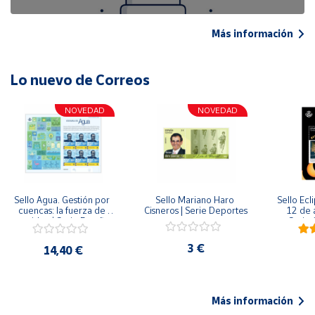
Más información
Lo nuevo de Correos
NOVEDAD
NOVEDAD
Sello Agua. Gestión por 
Sello Mariano Haro 
Sello Ecl
cuencas: la fuerza de 
Cisneros | Serie Deportes
12 de 
una idea.| Serie España 
Serie C
ES| Pliego Premium
3 €
14,40 €
Más información