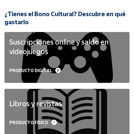
¿Tienes el Bono Cultural? Descubre en qué
Cuenta
gastarlo
Área
cliente
Suscripciones online y saldo en
videojuegos
Ubicación
PRODUCTO DIGITAL
Península
y
Baleares
Canarias,
Ceuta y
Libros y revistas
Melilla
PRODUCTO FÍSICO