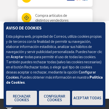
Compra artículos de
distintos vendedores
AVISO DE COOKIES
Esta página web, propiedad de Correos, utiliza cookies propias
Información y ayuda
y de terceros con la finalidad de permitir su navegación,
elaborar información estadística, analizar sus hábitos de
navegación y servir publicidad personalizada. Puedes hacer clic
Correos Market
en
Aceptar
todas para permitir el uso de todas las cookies.
También puedes rechazar todas (salvo las cookies necesarias)
en el botón Rechazar todas, o elegir qué tipo de cookies
deseas aceptar o rechazar, mediante la opción
Configurar
Cookies.
Puedes obtener más información en nuestra
Política
de Cookies
.
RECHAZAR
CONFIGURAR
ACEPTAR TODAS
COOKIES
COOKIES