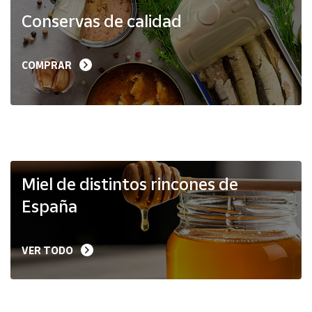
Productos
Conservas de calidad
Solidarios
Ayuda
COMPRAR
Centro
de ayuda
Contacto
Vendedores
Miel de distintos rincones de
España
Mapa de
vendedores
VER TODO
Hazte
vendedor
Área
vendedor