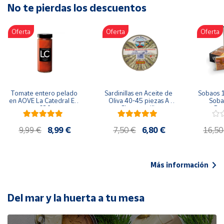
No te pierdas los descuentos
Artesanía
Oficina y
Oferta
Oferta
Oferta
Papelería
Para Canarias,
Ceuta y Melilla
Más
Tomate entero pelado 
Sardinillas en Aceite de 
Sobaos 1
populares
en AOVE La Catedral ER-
Oliva 40-45 piezas A 
Sobao
630
Churrusquiña
Paq
Bono
9,99 €
8,99 €
7,50 €
6,80 €
16,50
Cultural
Nuestros
vendedores
Más información
Las
novedades
de Correos
Del mar y la huerta a tu mesa
Market